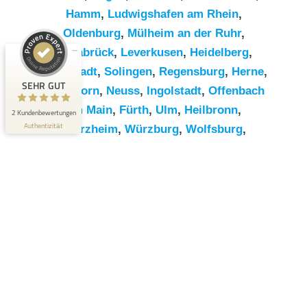
Hamm
,
Ludwigshafen am Rhein
,
Kundenbewertungen und Erfahrungen zu
Oldenburg
,
Mülheim an der Ruhr
,
RümpelButler
Osnabrück
,
Leverkusen
,
Heidelberg
,
SEHR GUT
2
Darmstadt
,
Solingen
,
Regensburg
,
Herne
,
Bewertungen von 1
SEHR GUT
Paderborn
,
Neuss
,
Ingolstadt
,
Offenbach
5,00 / 5,00
anderen Quelle
am Main
,
Fürth
,
Ulm
,
Heilbronn
,
2 Kundenbewertungen
Blick aufs ProvenExpert-Profil werfen
Authentizität
Pforzheim
,
Würzburg
,
Wolfsburg
,
Göttingen
,
Bottrop
,
Reutlingen
,
Erlangen
,
Bremerhaven
,
Koblenz
,
Bergisch
Gladbach
,
Remscheid
,
Trier
,
Recklinghausen
,
Jena
,
Moers
,
Salzgitter
,
Siegen
,
Gütersloh
,
Hildesheim
,
Hanau
,
Kaiserslautern
,
Cottbus