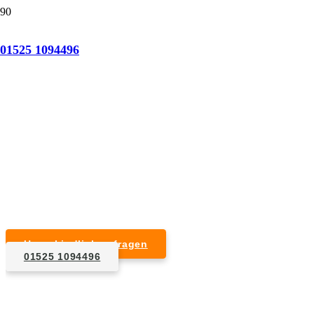
Tatortreinigung Bad Düben
01525 1094496
Professionelle Reinigung nach natürlichem Tod,
Unfall, Mord oder Suizid.
Desinfektion & Reinigung
Entfernung von Blut- und Geweberesten
Schädlingsbekämpfung
Entrümpelung kontaminierter Gegenstände
Geruchsneutralisierung mit Ozon
Unverbindlich anfragen
01525 1094496
1. Anfrage