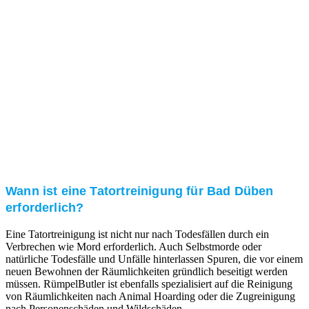
Kundenzufriedenheit
Zuverlässigkeit, Pünktlichkeit und Diskretion haben
für uns oberste Priorität. Gerne überzeugen wir Sie in
einem persönlichen Gespräch.
Transparente Preise
Unseren Service bieten wir zu fairen und transparenten
Preisen an. Gerne unterbreiten wir Ihnen ein
unverbindliches Angebot.
Wann ist eine Tatortreinigung für Bad Düben
erforderlich?
Eine Tatortreinigung ist nicht nur nach Todesfällen durch ein
Verbrechen wie Mord erforderlich. Auch Selbstmorde oder
natürliche Todesfälle und Unfälle hinterlassen Spuren, die vor einem
neuen Bewohnen der Räumlichkeiten gründlich beseitigt werden
müssen. RümpelButler ist ebenfalls spezialisiert auf die Reinigung
von Räumlichkeiten nach Animal Hoarding oder die Zugreinigung
nach Personenschäden und Wildschäden.