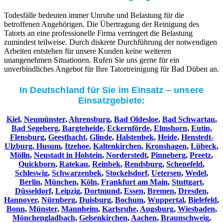
Todesfälle bedeuten immer Unruhe und Belastung für die
betroffenen Angehörigen. Die Übertragung der Reinigung des
Tatorts an eine professionelle Firma verringert die Belastung
zumindest teilweise. Durch diskrete Durchführung der notwendigen
Arbeiten entstehen für unsere Kunden keine weiteren
unangenehmen Situationen. Rufen Sie uns gerne für ein
unverbindliches Angebot für Ihre Tatortreinigung für Bad Düben an.
In Deutschland für Sie im Einsatz – unsere
Einsatzgebiete:
Kiel
,
Neumünster
,
Ahrensburg
,
Bad Oldesloe
,
Bad Schwartau
,
Bad Segeberg
,
Bargteheide
,
Eckernförde
,
Elmshorn
,
Eutin
,
Flensburg
,
Geesthacht
,
Glinde
,
Halstenbek
,
Heide
,
Henstedt-
Ulzburg,
Husum
,
Itzehoe
,
Kaltenkirchen
,
Kronshagen
,
Lübeck
,
Mölln
,
Neustadt in Holstein
,
Norderstedt
,
Pinneberg
,
Preetz
,
Quickborn
,
Ratekau
,
Reinbek
,
Rendsburg
,
Schenefeld
,
Schleswig
,
Schwarzenbek
,
Stockelsdorf
,
Uetersen
,
Wedel
,
Berlin
,
München
,
Köln
,
Frankfurt am Main
,
Stuttgart
,
Düsseldorf
,
Leipzig
,
Dortmund
,
Essen
,
Bremen
,
Dresden
,
Hannover
,
Nürnberg
,
Duisburg
,
Bochum
,
Wuppertal
,
Bielefeld
,
Bonn
,
Münster
,
Mannheim
,
Karlsruhe
,
Augsburg
,
Wiesbaden
,
Mönchengladbach
,
Gelsenkirchen
,
Aachen
,
Braunschweig
,