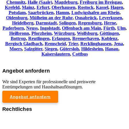
Chemnitz⁠
,
Halle (Saale)
,
Magdeburg
,
Freiburg im Breisgau
,
Krefeld
,
Mainz
,
Erfurt
,
Oberhausen
,
Rostock
,
Kassel
,
Hagen
,
Potsdam
,
Saarbrücken
,
Hamm
,
Ludwigshafen am Rhein
,
Oldenburg
,
Mülheim an der Ruhr
,
Osnabrück
,
Leverkusen
,
Heidelberg
,
Darmstadt
,
Solingen
,
Regensburg
,
Herne
,
Paderborn
,
Neuss
,
Ingolstadt
,
Offenbach am Main
,
Fürth
,
Ulm
,
Heilbronn
,
Pforzheim
,
Würzburg
,
Wolfsburg
,
Göttingen
,
Bottrop
,
Reutlingen
,
Erlangen
,
Bremerhaven
,
Koblenz
,
Bergisch Gladbach
,
Remscheid
,
Trier
,
Recklinghausen
,
Jena
,
Moers
,
Salzgitter
,
Siegen
,
Gütersloh
,
Hildesheim
,
Hanau
,
Kaiserslautern
,
Cottbus
Angebot anfordern
Wir sind Experten für professionelle und preiswerte
Entrümpelungen und Haushaltsauflösungen.
Angebot anfordern
Rechtliches
Impressum
Datenschutzerklärung