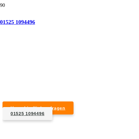
Tatortreinigung Bad Dürkheim
01525 1094496
Professionelle Reinigung nach natürlichem Tod,
Unfall, Mord oder Suizid.
Desinfektion & Reinigung
Entfernung von Blut- und Geweberesten
Schädlingsbekämpfung
Entrümpelung kontaminierter Gegenstände
Geruchsneutralisierung mit Ozon
Unverbindlich anfragen
01525 1094496
1. Anfrage