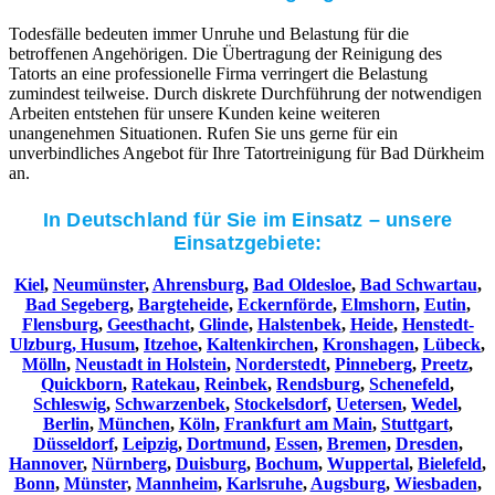
Todesfälle bedeuten immer Unruhe und Belastung für die
betroffenen Angehörigen. Die Übertragung der Reinigung des
Tatorts an eine professionelle Firma verringert die Belastung
zumindest teilweise. Durch diskrete Durchführung der notwendigen
Arbeiten entstehen für unsere Kunden keine weiteren
unangenehmen Situationen. Rufen Sie uns gerne für ein
unverbindliches Angebot für Ihre Tatortreinigung für Bad Dürkheim
an.
In Deutschland für Sie im Einsatz – unsere
Einsatzgebiete:
Kiel
,
Neumünster
,
Ahrensburg
,
Bad Oldesloe
,
Bad Schwartau
,
Bad Segeberg
,
Bargteheide
,
Eckernförde
,
Elmshorn
,
Eutin
,
Flensburg
,
Geesthacht
,
Glinde
,
Halstenbek
,
Heide
,
Henstedt-
Ulzburg,
Husum
,
Itzehoe
,
Kaltenkirchen
,
Kronshagen
,
Lübeck
,
Mölln
,
Neustadt in Holstein
,
Norderstedt
,
Pinneberg
,
Preetz
,
Quickborn
,
Ratekau
,
Reinbek
,
Rendsburg
,
Schenefeld
,
Schleswig
,
Schwarzenbek
,
Stockelsdorf
,
Uetersen
,
Wedel
,
Berlin
,
München
,
Köln
,
Frankfurt am Main
,
Stuttgart
,
Düsseldorf
,
Leipzig
,
Dortmund
,
Essen
,
Bremen
,
Dresden
,
Hannover
,
Nürnberg
,
Duisburg
,
Bochum
,
Wuppertal
,
Bielefeld
,
Bonn
,
Münster
,
Mannheim
,
Karlsruhe
,
Augsburg
,
Wiesbaden
,