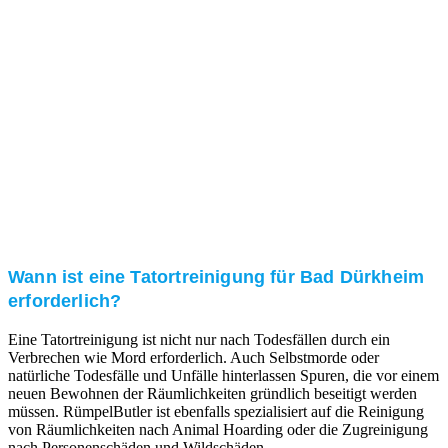
Kundenzufriedenheit
Zuverlässigkeit, Pünktlichkeit und Diskretion haben
für uns oberste Priorität. Gerne überzeugen wir Sie in
einem persönlichen Gespräch.
Transparente Preise
Unseren Service bieten wir zu fairen und transparenten
Preisen an. Gerne unterbreiten wir Ihnen ein
unverbindliches Angebot.
Wann ist eine Tatortreinigung für Bad Dürkheim
erforderlich?
Eine Tatortreinigung ist nicht nur nach Todesfällen durch ein
Verbrechen wie Mord erforderlich. Auch Selbstmorde oder
natürliche Todesfälle und Unfälle hinterlassen Spuren, die vor einem
neuen Bewohnen der Räumlichkeiten gründlich beseitigt werden
müssen. RümpelButler ist ebenfalls spezialisiert auf die Reinigung
von Räumlichkeiten nach Animal Hoarding oder die Zugreinigung
nach Personenschäden und Wildschäden.