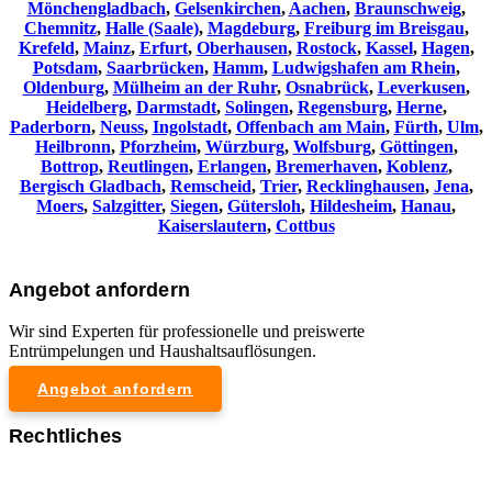
Mönchengladbach
,
Gelsenkirchen
,
Aachen
,
Braunschweig
,
Chemnitz⁠
,
Halle (Saale)
,
Magdeburg
,
Freiburg im Breisgau
,
Krefeld
,
Mainz
,
Erfurt
,
Oberhausen
,
Rostock
,
Kassel
,
Hagen
,
Potsdam
,
Saarbrücken
,
Hamm
,
Ludwigshafen am Rhein
,
Oldenburg
,
Mülheim an der Ruhr
,
Osnabrück
,
Leverkusen
,
Heidelberg
,
Darmstadt
,
Solingen
,
Regensburg
,
Herne
,
Paderborn
,
Neuss
,
Ingolstadt
,
Offenbach am Main
,
Fürth
,
Ulm
,
Heilbronn
,
Pforzheim
,
Würzburg
,
Wolfsburg
,
Göttingen
,
Bottrop
,
Reutlingen
,
Erlangen
,
Bremerhaven
,
Koblenz
,
Bergisch Gladbach
,
Remscheid
,
Trier
,
Recklinghausen
,
Jena
,
Moers
,
Salzgitter
,
Siegen
,
Gütersloh
,
Hildesheim
,
Hanau
,
Kaiserslautern
,
Cottbus
Angebot anfordern
Wir sind Experten für professionelle und preiswerte
Entrümpelungen und Haushaltsauflösungen.
Angebot anfordern
Rechtliches
Impressum