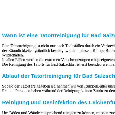
Transparente Preise
Unseren Service bieten wir zu fairen und transparenten
Preisen an. Gerne unterbreiten wir Ihnen ein
unverbindliches Angebot.
Wann ist eine Tatortreinigung für Bad Salzs
Eine Tatortreinigung ist nicht nur nach Todesfällen durch ein Verbr
der Räumlichkeiten gründlich beseitigt werden müssen. RümpelButler
Wildschäden.
In allen Fällen werden die extremen Verschmutzungen mit geeigneten
Die Reinigung des Tatorts für Bad Salzschlirf ist erst beendet, wenn
Ablauf der Tatortreinigung für Bad Salzschl
Sobald der Tatort freigegeben ist, nehmen wir von RümpelButler unsere
Fremde Personen haben während der Reinigung keinen Zutritt zu dem T
Reinigung und Desinfektion des Leichenf
Um Böden und Wände entsprechend reinigen zu können, müssen zuerst