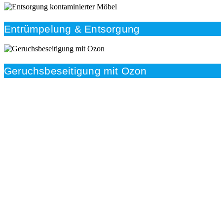
Entrümpelung & Entsorgung
Geruchsbeseitigung mit Ozon
Beratung
Das RümpelButler-Team nimmt sich die Zeit für eine
ausführliche und kompetente Beratung. Telefonisch
und/oder bei Ihnen vor Ort.
Kundenzufriedenheit
Zuverlässigkeit, Pünktlichkeit und Diskretion haben für
uns oberste Priorität. Gerne überzeugen wir Sie in
einem persönlichen Gespräch.