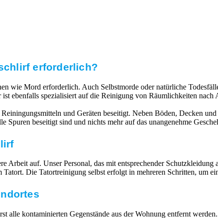
chlirf erforderlich?
echen wie Mord erforderlich. Auch Selbstmorde oder natürliche Todesfä
 ist ebenfalls spezialisiert auf die Reinigung von Räumlichkeiten na
 Reiningungsmitteln und Geräten beseitigt. Neben Böden, Decken und 
 alle Spuren beseitigt sind und nichts mehr auf das unangenehme Gesche
irf
 Arbeit auf. Unser Personal, das mit entsprechender Schutzkleidung ausg
atort. Die Tatortreinigung selbst erfolgt in mehreren Schritten, um e
undortes
 alle kontaminierten Gegenstände aus der Wohnung entfernt werden. V