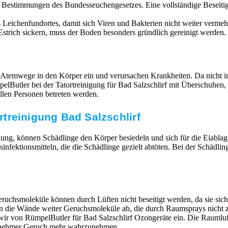
n Bestimmungen des Bundesseuchengesetzes. Eine vollständige Beseit
Leichenfundortes, damit sich Viren und Bakterien nicht weiter vermehr
strich sickern, muss der Boden besonders gründlich gereinigt werden. 
 Atemwege in den Körper ein und verursachen Krankheiten. Da nicht im
RümpelButler bei der Tatortreinigung für Bad Salzschlirf mit Übersch
llen Personen betreten werden.
treinigung Bad Salzschlirf
ung, können Schädlinge den Körper besiedeln und sich für die Eiabla
ktionsmitteln, die die Schädlinge gezielt abtöten. Bei der Schädlin
ruchsmoleküle können durch Lüften nicht beseitigt werden, da sie si
en die Wände weiter Geruchsmoleküle ab, die durch Raumsprays nicht z
 wir von RümpelButler für Bad Salzschlirf Ozongeräte ein. Die Rauml
ngenehmer Geruch mehr wahrzunehmen.