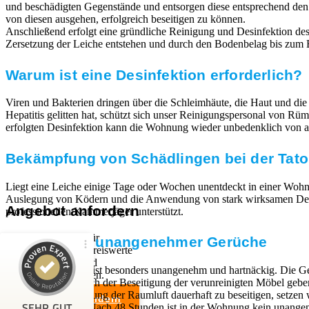
und beschädigten Gegenstände und entsorgen diese entsprechend de
von diesen ausgehen, erfolgreich beseitigen zu können.
Anschließend erfolgt eine gründliche Reinigung und Desinfektion des 
Zersetzung der Leiche entstehen und durch den Bodenbelag bis zum E
Warum ist eine Desinfektion erforderlich?
Viren und Bakterien dringen über die Schleimhäute, die Haut und die
Hepatitis gelitten hat, schützt sich unser Reinigungspersonal von 
erfolgten Desinfektion kann die Wohnung wieder unbedenklich von a
Bekämpfung von Schädlingen bei der Tator
Liegt eine Leiche einige Tage oder Wochen unentdeckt in einer Wohn
Auslegung von Ködern und die Anwendung von stark wirksamen Desinfe
Angebot anfordern
professionellen Kammerjäger unterstützt.
Wir sind Experten für
Beseitigung unangenehmer Gerüche
professionelle und preiswerte
Entrümpelungen und
Kundenbewertungen und Erfahrungen zu
Der Leichengeruch ist besonders unangenehm und hartnäckig. Die Ge
Haushaltsauflösungen.
RümpelButler
festsetzen. Auch nach der Beseitigung der verunreinigten Möbel geb
Um die Verunreinigung der Raumluft dauerhaft zu beseitigen, setzen
Angebot anfordern
SEHR GUT
Ozon neutralisiert. Nach 48 Stunden ist in der Wohnung kein una