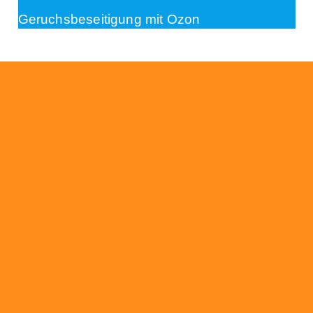
Geruchsbeseitigung mit Ozon
Beratung
Das RümpelButler-Team nimmt sich die Zeit
für eine ausführliche und kompetente
Beratung. Telefonisch und/oder bei Ihnen vor
Ort.