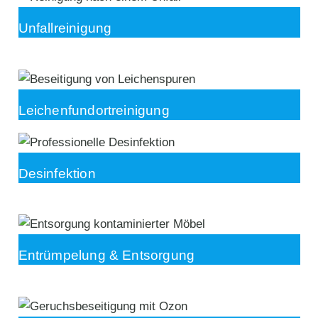
Unfallreinigung
Leichenfundortreinigung
Desinfektion
Entrümpelung & Entsorgung