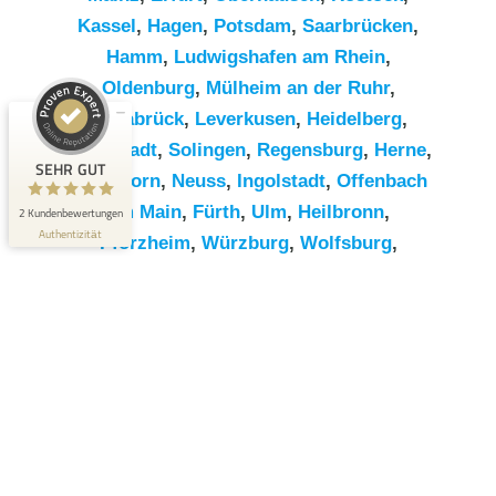
Kassel
,
Hagen
,
Potsdam
,
Saarbrücken
,
Hamm
,
Ludwigshafen am Rhein
,
Kundenbewertungen und Erfahrungen zu
RümpelButler
Oldenburg
,
Mülheim an der Ruhr
,
Osnabrück
,
Leverkusen
,
Heidelberg
,
SEHR GUT
2
Darmstadt
,
Solingen
,
Regensburg
,
Herne
,
Bewertungen von 1
SEHR GUT
Paderborn
,
Neuss
,
Ingolstadt
,
Offenbach
5,00 / 5,00
anderen Quelle
am Main
,
Fürth
,
Ulm
,
Heilbronn
,
2 Kundenbewertungen
Blick aufs ProvenExpert-Profil werfen
Authentizität
Pforzheim
,
Würzburg
,
Wolfsburg
,
Göttingen
,
Bottrop
,
Reutlingen
,
Erlangen
,
Bremerhaven
,
Koblenz
,
Bergisch
Gladbach
,
Remscheid
,
Trier
,
Recklinghausen
,
Jena
,
Moers
,
Salzgitter
,
Siegen
,
Gütersloh
,
Hildesheim
,
Hanau
,
Kaiserslautern
,
Cottbus