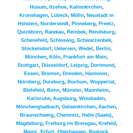
Husum
,
Itzehoe
,
Kaltenkirchen
,
Kronshagen
,
Lübeck
,
Mölln
,
Neustadt in
Holstein
,
Norderstedt
,
Pinneberg
,
Preetz
,
Quickborn
,
Ratekau
,
Reinbek
,
Rendsburg
,
Schenefeld
,
Schleswig
,
Schwarzenbek
,
Stockelsdorf
,
Uetersen
,
Wedel
,
Berlin
,
München
,
Köln
,
Frankfurt am Main
,
Stuttgart
,
Düsseldorf
,
Leipzig
,
Dortmund
,
Essen
,
Bremen
,
Dresden
,
Hannover
,
Nürnberg
,
Duisburg
,
Bochum
,
Wuppertal
,
Bielefeld
,
Bonn
,
Münster
,
Mannheim
,
Karlsruhe
,
Augsburg
,
Wiesbaden
,
Mönchengladbach
,
Gelsenkirchen
,
Aachen
,
Braunschweig
,
Chemnitz⁠
,
Halle (Saale)
,
Magdeburg
,
Freiburg im Breisgau
,
Krefeld
,
Mainz
,
Erfurt
,
Oberhausen
,
Rostock
,