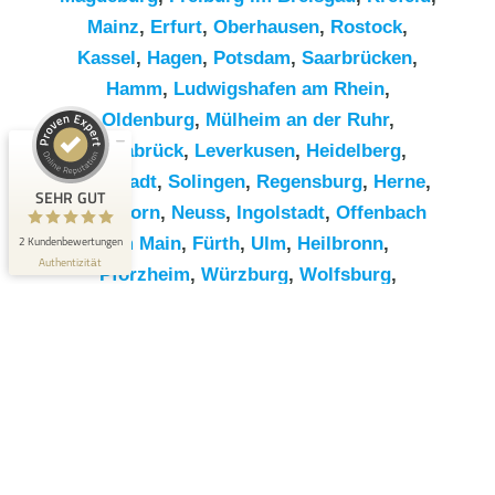
Mainz
,
Erfurt
,
Oberhausen
,
Rostock
,
Kassel
,
Hagen
,
Potsdam
,
Saarbrücken
,
Hamm
,
Ludwigshafen am Rhein
,
Kundenbewertungen und Erfahrungen zu
RümpelButler
Oldenburg
,
Mülheim an der Ruhr
,
Osnabrück
,
Leverkusen
,
Heidelberg
,
SEHR GUT
2
Darmstadt
,
Solingen
,
Regensburg
,
Herne
,
Bewertungen von 1
SEHR GUT
5,00 / 5,00
anderen Quelle
Paderborn
,
Neuss
,
Ingolstadt
,
Offenbach
2 Kundenbewertungen
am Main
,
Fürth
,
Ulm
,
Heilbronn
,
Blick aufs ProvenExpert-Profil werfen
Authentizität
Pforzheim
,
Würzburg
,
Wolfsburg
,
Göttingen
,
Bottrop
,
Reutlingen
,
Erlangen
,
Bremerhaven
,
Koblenz
,
Bergisch
Gladbach
,
Remscheid
,
Trier
,
Recklinghausen
,
Jena
,
Moers
,
Salzgitter
,
Siegen
,
Gütersloh
,
Hildesheim
,
Hanau
,
Kaiserslautern
,
Cottbus