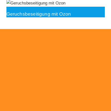
Geruchsbeseitigung mit Ozon
Beratung
Das RümpelButler-Team nimmt sich die Zeit
für eine ausführliche und kompetente
Beratung. Telefonisch und/oder bei Ihnen vor
Ort.