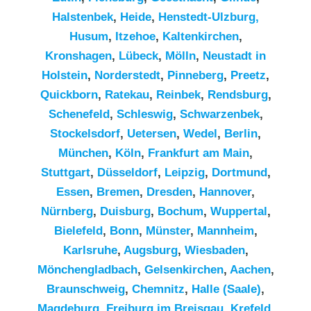
Halstenbek
,
Heide
,
Henstedt-Ulzburg,
Husum
,
Itzehoe
,
Kaltenkirchen
,
Kronshagen
,
Lübeck
,
Mölln
,
Neustadt in
Holstein
,
Norderstedt
,
Pinneberg
,
Preetz
,
Quickborn
,
Ratekau
,
Reinbek
,
Rendsburg
,
Schenefeld
,
Schleswig
,
Schwarzenbek
,
Stockelsdorf
,
Uetersen
,
Wedel
,
Berlin
,
München
,
Köln
,
Frankfurt am Main
,
Stuttgart
,
Düsseldorf
,
Leipzig
,
Dortmund
,
Essen
,
Bremen
,
Dresden
,
Hannover
,
Nürnberg
,
Duisburg
,
Bochum
,
Wuppertal
,
Bielefeld
,
Bonn
,
Münster
,
Mannheim
,
Karlsruhe
,
Augsburg
,
Wiesbaden
,
Mönchengladbach
,
Gelsenkirchen
,
Aachen
,
Braunschweig
,
Chemnitz⁠
,
Halle (Saale)
,
Magdeburg
,
Freiburg im Breisgau
,
Krefeld
,