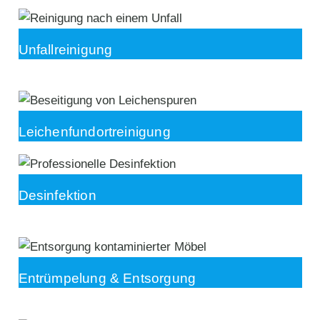
Unfallreinigung
Leichenfundortreinigung
Desinfektion
Entrümpelung & Entsorgung