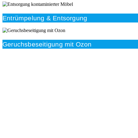
Entrümpelung & Entsorgung
Geruchsbeseitigung mit Ozon
Beratung
Das RümpelButler-Team nimmt sich die Zeit für eine
ausführliche und kompetente Beratung. Telefonisch
und/oder bei Ihnen vor Ort.
Kundenzufriedenheit
Zuverlässigkeit, Pünktlichkeit und Diskretion haben für
uns oberste Priorität. Gerne überzeugen wir Sie in
einem persönlichen Gespräch.