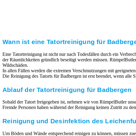
Transparente Preise
Unseren Service bieten wir zu fairen und transparenten
Preisen an. Gerne unterbreiten wir Ihnen ein
unverbindliches Angebot.
Wann ist eine Tatortreinigung für Badberg
Eine Tatortreinigung ist nicht nur nach Todesfällen durch ein Verbr
der Räumlichkeiten gründlich beseitigt werden müssen. RümpelButler
Wildschäden.
In allen Fällen werden die extremen Verschmutzungen mit geeigneten
Die Reinigung des Tatorts für Badbergen ist erst beendet, wenn alle
Ablauf der Tatortreinigung für Badbergen
Sobald der Tatort freigegeben ist, nehmen wir von RümpelButler unsere
Fremde Personen haben während der Reinigung keinen Zutritt zu dem T
Reinigung und Desinfektion des Leichenf
Um Böden und Wände entsprechend reinigen zu können, müssen zuerst