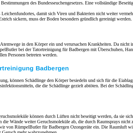
n Bestimmungen des Bundesseuchengesetzes. Eine vollständige Beseit
Leichenfundortes, damit sich Viren und Bakterien nicht weiter vermehr
strich sickern, muss der Boden besonders gründlich gereinigt werden. 
 Atemwege in den Körper ein und verursachen Krankheiten. Da nicht im
RümpelButler bei der Tatortreinigung für Badbergen mit Überschuhen,
llen Personen betreten werden.
rtreinigung Badbergen
ung, können Schädlinge den Körper besiedeln und sich für die Eiabla
ktionsmitteln, die die Schädlinge gezielt abtöten. Bei der Schädlin
ruchsmoleküle können durch Lüften nicht beseitigt werden, da sie si
en die Wände weiter Geruchsmoleküle ab, die durch Raumsprays nicht z
n wir von RümpelButler für Badbergen Ozongeräte ein. Die Raumluft w
mer Geruch mehr wahrzunehmen.