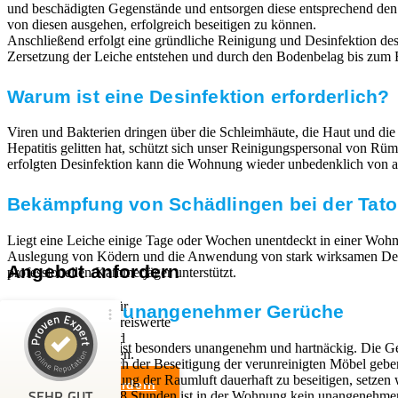
und beschädigten Gegenstände und entsorgen diese entsprechend de
von diesen ausgehen, erfolgreich beseitigen zu können.
Anschließend erfolgt eine gründliche Reinigung und Desinfektion des 
Zersetzung der Leiche entstehen und durch den Bodenbelag bis zum E
Warum ist eine Desinfektion erforderlich?
Viren und Bakterien dringen über die Schleimhäute, die Haut und die
Hepatitis gelitten hat, schützt sich unser Reinigungspersonal von 
erfolgten Desinfektion kann die Wohnung wieder unbedenklich von a
Bekämpfung von Schädlingen bei der Tato
Liegt eine Leiche einige Tage oder Wochen unentdeckt in einer Wohn
Auslegung von Ködern und die Anwendung von stark wirksamen Desinfe
Angebot anfordern
professionellen Kammerjäger unterstützt.
Wir sind Experten für
Beseitigung unangenehmer Gerüche
professionelle und preiswerte
Entrümpelungen und
Kundenbewertungen und Erfahrungen zu
Der Leichengeruch ist besonders unangenehm und hartnäckig. Die Ge
Haushaltsauflösungen.
RümpelButler
festsetzen. Auch nach der Beseitigung der verunreinigten Möbel geb
Um die Verunreinigung der Raumluft dauerhaft zu beseitigen, setze
Angebot anfordern
SEHR GUT
neutralisiert. Nach 48 Stunden ist in der Wohnung kein unangeneh