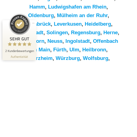
Hamm
,
Ludwigshafen am Rhein
,
Kundenbewertungen und Erfahrungen zu
Oldenburg
,
Mülheim an der Ruhr
,
RümpelButler
Osnabrück
,
Leverkusen
,
Heidelberg
,
SEHR GUT
2
Darmstadt
,
Solingen
,
Regensburg
,
Herne
,
Bewertungen von 1
SEHR GUT
Paderborn
,
Neuss
,
Ingolstadt
,
Offenbach
5,00 / 5,00
anderen Quelle
am Main
,
Fürth
,
Ulm
,
Heilbronn
,
2 Kundenbewertungen
Blick aufs ProvenExpert-Profil werfen
Authentizität
Pforzheim
,
Würzburg
,
Wolfsburg
,
Göttingen
,
Bottrop
,
Reutlingen
,
Erlangen
,
Bremerhaven
,
Koblenz
,
Bergisch
Gladbach
,
Remscheid
,
Trier
,
Recklinghausen
,
Jena
,
Moers
,
Salzgitter
,
Siegen
,
Gütersloh
,
Hildesheim
,
Hanau
,
Kaiserslautern
,
Cottbus