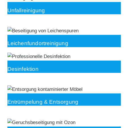
Unfallreinigung
Leichenfundortreinigung
Desinfektion
Entrümpelung & Entsorgung