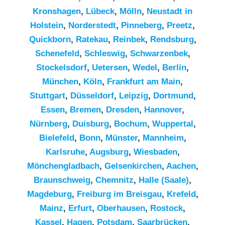
Kronshagen
,
Lübeck
,
Mölln
,
Neustadt in
Holstein
,
Norderstedt
,
Pinneberg
,
Preetz
,
Quickborn
,
Ratekau
,
Reinbek
,
Rendsburg
,
Schenefeld
,
Schleswig
,
Schwarzenbek
,
Stockelsdorf
,
Uetersen
,
Wedel
,
Berlin
,
München
,
Köln
,
Frankfurt am Main
,
Stuttgart
,
Düsseldorf
,
Leipzig
,
Dortmund
,
Essen
,
Bremen
,
Dresden
,
Hannover
,
Nürnberg
,
Duisburg
,
Bochum
,
Wuppertal
,
Bielefeld
,
Bonn
,
Münster
,
Mannheim
,
Karlsruhe
,
Augsburg
,
Wiesbaden
,
Mönchengladbach
,
Gelsenkirchen
,
Aachen
,
Braunschweig
,
Chemnitz⁠
,
Halle (Saale)
,
Magdeburg
,
Freiburg im Breisgau
,
Krefeld
,
Mainz
,
Erfurt
,
Oberhausen
,
Rostock
,
Kassel
,
Hagen
,
Potsdam
,
Saarbrücken
,