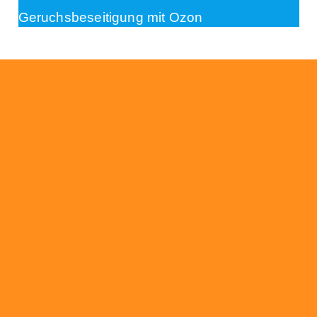
Geruchsbeseitigung mit Ozon
Beratung
Das RümpelButler-Team nimmt sich die Zeit
für eine ausführliche und kompetente
Beratung. Telefonisch und/oder bei Ihnen vor
Ort.