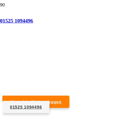
Tatortreinigung Bandelin
01525 1094496
Professionelle Reinigung nach natürlichem Tod,
Unfall, Mord oder Suizid.
Desinfektion & Reinigung
Entfernung von Blut- und Geweberesten
Schädlingsbekämpfung
Entrümpelung kontaminierter Gegenstände
Geruchsneutralisierung mit Ozon
Unverbindlich anfragen
01525 1094496
1. Anfrage