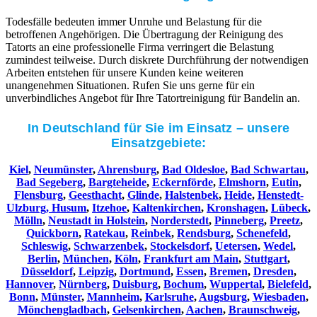
Todesfälle bedeuten immer Unruhe und Belastung für die
betroffenen Angehörigen. Die Übertragung der Reinigung des
Tatorts an eine professionelle Firma verringert die Belastung
zumindest teilweise. Durch diskrete Durchführung der notwendigen
Arbeiten entstehen für unsere Kunden keine weiteren
unangenehmen Situationen. Rufen Sie uns gerne für ein
unverbindliches Angebot für Ihre Tatortreinigung für Bandelin an.
In Deutschland für Sie im Einsatz – unsere
Einsatzgebiete:
Kiel
,
Neumünster
,
Ahrensburg
,
Bad Oldesloe
,
Bad Schwartau
,
Bad Segeberg
,
Bargteheide
,
Eckernförde
,
Elmshorn
,
Eutin
,
Flensburg
,
Geesthacht
,
Glinde
,
Halstenbek
,
Heide
,
Henstedt-
Ulzburg,
Husum
,
Itzehoe
,
Kaltenkirchen
,
Kronshagen
,
Lübeck
,
Mölln
,
Neustadt in Holstein
,
Norderstedt
,
Pinneberg
,
Preetz
,
Quickborn
,
Ratekau
,
Reinbek
,
Rendsburg
,
Schenefeld
,
Schleswig
,
Schwarzenbek
,
Stockelsdorf
,
Uetersen
,
Wedel
,
Berlin
,
München
,
Köln
,
Frankfurt am Main
,
Stuttgart
,
Düsseldorf
,
Leipzig
,
Dortmund
,
Essen
,
Bremen
,
Dresden
,
Hannover
,
Nürnberg
,
Duisburg
,
Bochum
,
Wuppertal
,
Bielefeld
,
Bonn
,
Münster
,
Mannheim
,
Karlsruhe
,
Augsburg
,
Wiesbaden
,
Mönchengladbach
,
Gelsenkirchen
,
Aachen
,
Braunschweig
,