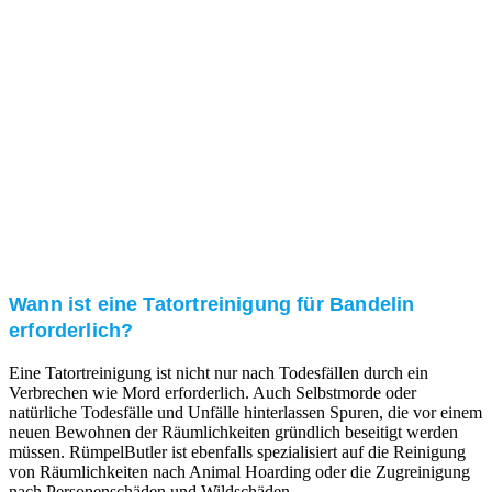
Kundenzufriedenheit
Zuverlässigkeit, Pünktlichkeit und Diskretion haben
für uns oberste Priorität. Gerne überzeugen wir Sie in
einem persönlichen Gespräch.
Transparente Preise
Unseren Service bieten wir zu fairen und transparenten
Preisen an. Gerne unterbreiten wir Ihnen ein
unverbindliches Angebot.
Wann ist eine Tatortreinigung für Bandelin
erforderlich?
Eine Tatortreinigung ist nicht nur nach Todesfällen durch ein
Verbrechen wie Mord erforderlich. Auch Selbstmorde oder
natürliche Todesfälle und Unfälle hinterlassen Spuren, die vor einem
neuen Bewohnen der Räumlichkeiten gründlich beseitigt werden
müssen. RümpelButler ist ebenfalls spezialisiert auf die Reinigung
von Räumlichkeiten nach Animal Hoarding oder die Zugreinigung
nach Personenschäden und Wildschäden.