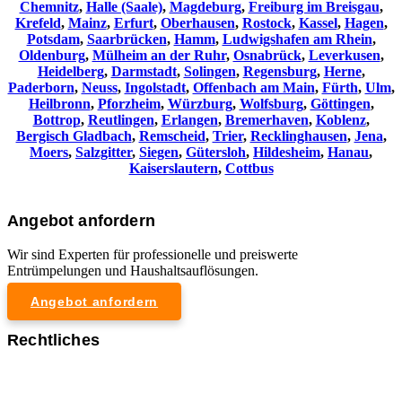
Chemnitz⁠
,
Halle (Saale)
,
Magdeburg
,
Freiburg im Breisgau
,
Krefeld
,
Mainz
,
Erfurt
,
Oberhausen
,
Rostock
,
Kassel
,
Hagen
,
Potsdam
,
Saarbrücken
,
Hamm
,
Ludwigshafen am Rhein
,
Oldenburg
,
Mülheim an der Ruhr
,
Osnabrück
,
Leverkusen
,
Heidelberg
,
Darmstadt
,
Solingen
,
Regensburg
,
Herne
,
Paderborn
,
Neuss
,
Ingolstadt
,
Offenbach am Main
,
Fürth
,
Ulm
,
Heilbronn
,
Pforzheim
,
Würzburg
,
Wolfsburg
,
Göttingen
,
Bottrop
,
Reutlingen
,
Erlangen
,
Bremerhaven
,
Koblenz
,
Bergisch Gladbach
,
Remscheid
,
Trier
,
Recklinghausen
,
Jena
,
Moers
,
Salzgitter
,
Siegen
,
Gütersloh
,
Hildesheim
,
Hanau
,
Kaiserslautern
,
Cottbus
Angebot anfordern
Wir sind Experten für professionelle und preiswerte
Entrümpelungen und Haushaltsauflösungen.
Angebot anfordern
Rechtliches
Impressum
Datenschutzerklärung