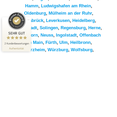
Hamm
,
Ludwigshafen am Rhein
,
Kundenbewertungen und Erfahrungen zu
Oldenburg
,
Mülheim an der Ruhr
,
RümpelButler
Osnabrück
,
Leverkusen
,
Heidelberg
,
SEHR GUT
2
Darmstadt
,
Solingen
,
Regensburg
,
Herne
,
Bewertungen von 1
SEHR GUT
Paderborn
,
Neuss
,
Ingolstadt
,
Offenbach
5,00 / 5,00
anderen Quelle
am Main
,
Fürth
,
Ulm
,
Heilbronn
,
2 Kundenbewertungen
Blick aufs ProvenExpert-Profil werfen
Authentizität
Pforzheim
,
Würzburg
,
Wolfsburg
,
Göttingen
,
Bottrop
,
Reutlingen
,
Erlangen
,
Bremerhaven
,
Koblenz
,
Bergisch
Gladbach
,
Remscheid
,
Trier
,
Recklinghausen
,
Jena
,
Moers
,
Salzgitter
,
Siegen
,
Gütersloh
,
Hildesheim
,
Hanau
,
Kaiserslautern
,
Cottbus