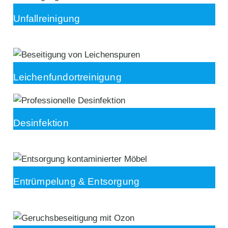
Unfallreinigung
Leichenfundortreinigung
Desinfektion
Entrümpelung & Entsorgung