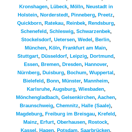
Kronshagen
,
Lübeck
,
Mölln
,
Neustadt in
Holstein
,
Norderstedt
,
Pinneberg
,
Preetz
,
Quickborn
,
Ratekau
,
Reinbek
,
Rendsburg
,
Schenefeld
,
Schleswig
,
Schwarzenbek
,
Stockelsdorf
,
Uetersen
,
Wedel
,
Berlin
,
München
,
Köln
,
Frankfurt am Main
,
Stuttgart
,
Düsseldorf
,
Leipzig
,
Dortmund
,
Essen
,
Bremen
,
Dresden
,
Hannover
,
Nürnberg
,
Duisburg
,
Bochum
,
Wuppertal
,
Bielefeld
,
Bonn
,
Münster
,
Mannheim
,
Karlsruhe
,
Augsburg
,
Wiesbaden
,
Mönchengladbach
,
Gelsenkirchen
,
Aachen
,
Braunschweig
,
Chemnitz⁠
,
Halle (Saale)
,
Magdeburg
,
Freiburg im Breisgau
,
Krefeld
,
Mainz
,
Erfurt
,
Oberhausen
,
Rostock
,
Kassel
,
Hagen
,
Potsdam
,
Saarbrücken
,