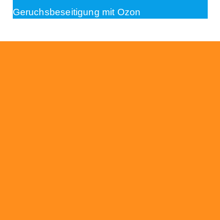
Geruchsbeseitigung mit Ozon
Beratung
Das RümpelButler-Team nimmt sich die Zeit
für eine ausführliche und kompetente
Beratung. Telefonisch und/oder bei Ihnen vor
Ort.