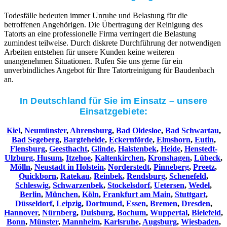
Todesfälle bedeuten immer Unruhe und Belastung für die
betroffenen Angehörigen. Die Übertragung der Reinigung des
Tatorts an eine professionelle Firma verringert die Belastung
zumindest teilweise. Durch diskrete Durchführung der notwendigen
Arbeiten entstehen für unsere Kunden keine weiteren
unangenehmen Situationen. Rufen Sie uns gerne für ein
unverbindliches Angebot für Ihre Tatortreinigung für Baudenbach
an.
In Deutschland für Sie im Einsatz – unsere
Einsatzgebiete:
Kiel
,
Neumünster
,
Ahrensburg
,
Bad Oldesloe
,
Bad Schwartau
,
Bad Segeberg
,
Bargteheide
,
Eckernförde
,
Elmshorn
,
Eutin
,
Flensburg
,
Geesthacht
,
Glinde
,
Halstenbek
,
Heide
,
Henstedt-
Ulzburg,
Husum
,
Itzehoe
,
Kaltenkirchen
,
Kronshagen
,
Lübeck
,
Mölln
,
Neustadt in Holstein
,
Norderstedt
,
Pinneberg
,
Preetz
,
Quickborn
,
Ratekau
,
Reinbek
,
Rendsburg
,
Schenefeld
,
Schleswig
,
Schwarzenbek
,
Stockelsdorf
,
Uetersen
,
Wedel
,
Berlin
,
München
,
Köln
,
Frankfurt am Main
,
Stuttgart
,
Düsseldorf
,
Leipzig
,
Dortmund
,
Essen
,
Bremen
,
Dresden
,
Hannover
,
Nürnberg
,
Duisburg
,
Bochum
,
Wuppertal
,
Bielefeld
,
Bonn
,
Münster
,
Mannheim
,
Karlsruhe
,
Augsburg
,
Wiesbaden
,