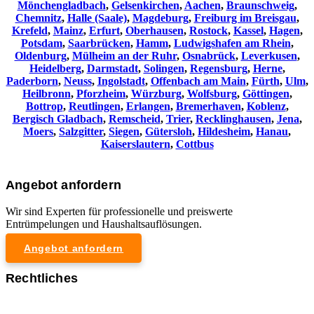
Mönchengladbach
,
Gelsenkirchen
,
Aachen
,
Braunschweig
,
Chemnitz⁠
,
Halle (Saale)
,
Magdeburg
,
Freiburg im Breisgau
,
Krefeld
,
Mainz
,
Erfurt
,
Oberhausen
,
Rostock
,
Kassel
,
Hagen
,
Potsdam
,
Saarbrücken
,
Hamm
,
Ludwigshafen am Rhein
,
Oldenburg
,
Mülheim an der Ruhr
,
Osnabrück
,
Leverkusen
,
Heidelberg
,
Darmstadt
,
Solingen
,
Regensburg
,
Herne
,
Paderborn
,
Neuss
,
Ingolstadt
,
Offenbach am Main
,
Fürth
,
Ulm
,
Heilbronn
,
Pforzheim
,
Würzburg
,
Wolfsburg
,
Göttingen
,
Bottrop
,
Reutlingen
,
Erlangen
,
Bremerhaven
,
Koblenz
,
Bergisch Gladbach
,
Remscheid
,
Trier
,
Recklinghausen
,
Jena
,
Moers
,
Salzgitter
,
Siegen
,
Gütersloh
,
Hildesheim
,
Hanau
,
Kaiserslautern
,
Cottbus
Angebot anfordern
Wir sind Experten für professionelle und preiswerte
Entrümpelungen und Haushaltsauflösungen.
Angebot anfordern
Rechtliches
Impressum