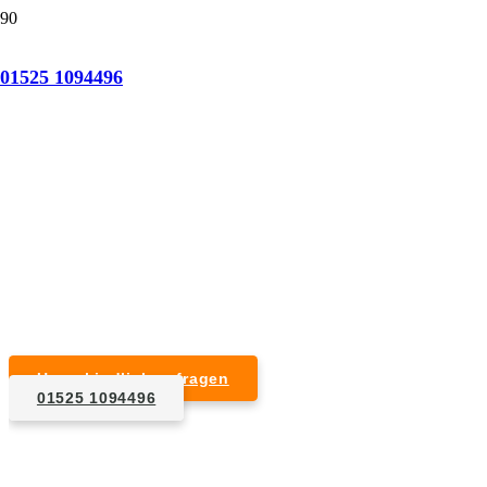
Tatortreinigung Baudenbach
01525 1094496
Professionelle Reinigung nach natürlichem Tod,
Unfall, Mord oder Suizid.
Desinfektion & Reinigung
Entfernung von Blut- und Geweberesten
Schädlingsbekämpfung
Entrümpelung kontaminierter Gegenstände
Geruchsneutralisierung mit Ozon
Unverbindlich anfragen
01525 1094496
1. Anfrage