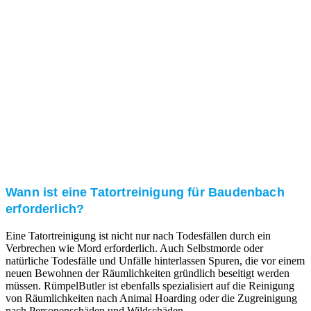
Kundenzufriedenheit
Zuverlässigkeit, Pünktlichkeit und Diskretion haben
für uns oberste Priorität. Gerne überzeugen wir Sie in
einem persönlichen Gespräch.
Transparente Preise
Unseren Service bieten wir zu fairen und transparenten
Preisen an. Gerne unterbreiten wir Ihnen ein
unverbindliches Angebot.
Wann ist eine Tatortreinigung für Baudenbach
erforderlich?
Eine Tatortreinigung ist nicht nur nach Todesfällen durch ein
Verbrechen wie Mord erforderlich. Auch Selbstmorde oder
natürliche Todesfälle und Unfälle hinterlassen Spuren, die vor einem
neuen Bewohnen der Räumlichkeiten gründlich beseitigt werden
müssen. RümpelButler ist ebenfalls spezialisiert auf die Reinigung
von Räumlichkeiten nach Animal Hoarding oder die Zugreinigung
nach Personenschäden und Wildschäden.