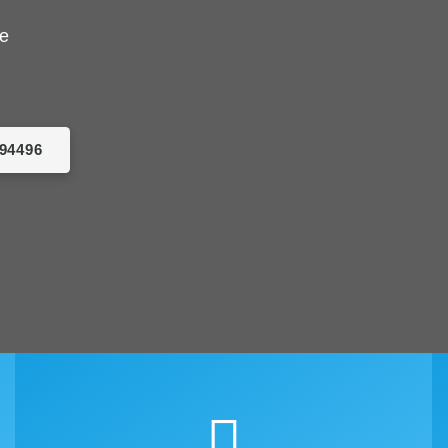
de
094496