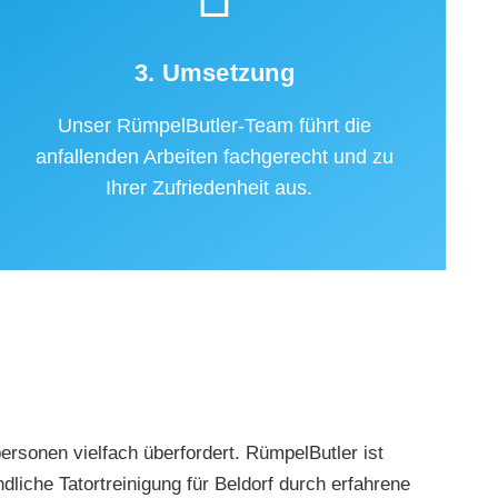
3. Umsetzung
Unser RümpelButler-Team führt die
anfallenden Arbeiten fachgerecht und zu
Ihrer Zufriedenheit aus.
rsonen vielfach überfordert. RümpelButler ist
dliche Tatortreinigung für Beldorf durch erfahrene