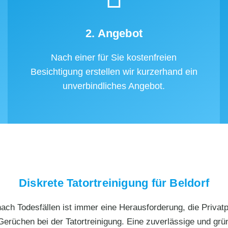
2. Angebot
Nach einer für Sie kostenfreien
Besichtigung erstellen wir kurzerhand ein
unverbindliches Angebot.
Diskrete Tatortreinigung für Beldorf
ch Todesfällen ist immer eine Herausforderung, die Privatpe
Gerüchen bei der Tatortreinigung. Eine zuverlässige und grün