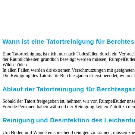
Transparente Preise
Unseren Service bieten wir zu fairen und transparenten
Preisen an. Gerne unterbreiten wir Ihnen ein
unverbindliches Angebot.
Wann ist eine Tatortreinigung für Berchte
Eine Tatortreinigung ist nicht nur nach Todesfällen durch ein Verbr
der Räumlichkeiten gründlich beseitigt werden müssen. RümpelButler
Wildschäden.
In allen Fällen werden die extremen Verschmutzungen mit geeigneten
Die Reinigung des Tatorts für Berchtesgaden ist erst beendet, wenn 
Ablauf der Tatortreinigung für Berchtesga
Sobald der Tatort freigegeben ist, nehmen wir von RümpelButler unsere
Fremde Personen haben während der Reinigung keinen Zutritt zu dem T
Reinigung und Desinfektion des Leichenf
Um Böden und Wände entsprechend reinigen zu können, müssen zuerst