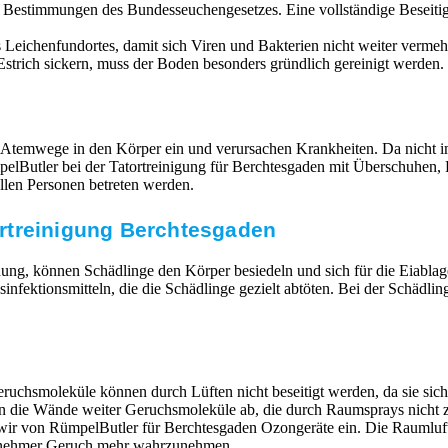
n Bestimmungen des Bundesseuchengesetzes. Eine vollständige Beseit
Leichenfundortes, damit sich Viren und Bakterien nicht weiter vermehr
strich sickern, muss der Boden besonders gründlich gereinigt werden. 
 Atemwege in den Körper ein und verursachen Krankheiten. Da nicht im
RümpelButler bei der Tatortreinigung für Berchtesgaden mit Überschu
llen Personen betreten werden.
rtreinigung Berchtesgaden
ung, können Schädlinge den Körper besiedeln und sich für die Eiabla
ktionsmitteln, die die Schädlinge gezielt abtöten. Bei der Schädlin
ruchsmoleküle können durch Lüften nicht beseitigt werden, da sie si
en die Wände weiter Geruchsmoleküle ab, die durch Raumsprays nicht z
n wir von RümpelButler für Berchtesgaden Ozongeräte ein. Die Raumlu
ngenehmer Geruch mehr wahrzunehmen.