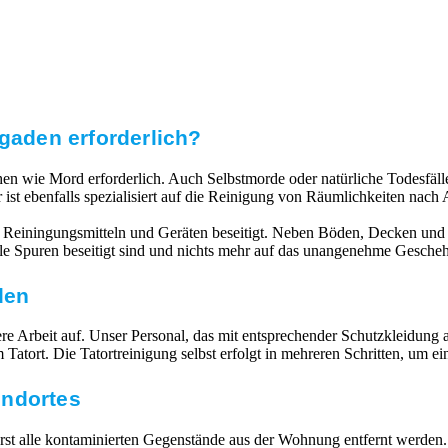
sgaden erforderlich?
echen wie Mord erforderlich. Auch Selbstmorde oder natürliche Todesfä
 ist ebenfalls spezialisiert auf die Reinigung von Räumlichkeiten na
 Reiningungsmitteln und Geräten beseitigt. Neben Böden, Decken und 
alle Spuren beseitigt sind und nichts mehr auf das unangenehme Gesche
den
 Arbeit auf. Unser Personal, das mit entsprechender Schutzkleidung ausg
atort. Die Tatortreinigung selbst erfolgt in mehreren Schritten, um e
undortes
 alle kontaminierten Gegenstände aus der Wohnung entfernt werden. V