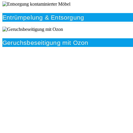
Entrümpelung & Entsorgung
Geruchsbeseitigung mit Ozon
Beratung
Das RümpelButler-Team nimmt sich die Zeit für eine
ausführliche und kompetente Beratung. Telefonisch
und/oder bei Ihnen vor Ort.
Kundenzufriedenheit
Zuverlässigkeit, Pünktlichkeit und Diskretion haben für
uns oberste Priorität. Gerne überzeugen wir Sie in
einem persönlichen Gespräch.