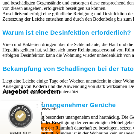
und beschädigten Gegenstände und entsorgen diese entsprechend de
von diesen ausgehen, erfolgreich beseitigen zu können.
Anschließend erfolgt eine gründliche Reinigung und Desinfektion des 
Zersetzung der Leiche entstehen und durch den Bodenbelag bis zum E
Warum ist eine Desinfektion erforderlich?
Viren und Bakterien dringen über die Schleimhäute, die Haut und die
Hepatitis gelitten hat, schützt sich unser Reinigungspersonal von 
erfolgten Desinfektion kann die Wohnung wieder unbedenklich von a
Bekämpfung von Schädlingen bei der Tato
Liegt eine Leiche einige Tage oder Wochen unentdeckt in einer Wohn
Auslegung von Ködern und die Anwendung von stark wirksamen Desinfe
Angebot anfordern
professionellen Kammerjäger unterstützt.
Wir sind Experten für
Beseitigung unangenehmer Gerüche
professionelle und preiswerte
Entrümpelungen und
Kundenbewertungen und Erfahrungen zu
Der Leichengeruch ist besonders unangenehm und hartnäckig. Die Ge
Haushaltsauflösungen.
RümpelButler
festsetzen. Auch nach der Beseitigung der verunreinigten Möbel geb
Um die Verunreinigung der Raumluft dauerhaft zu beseitigen, setze
Angebot anfordern
SEHR GUT
Ozon neutralisiert. Nach 48 Stunden ist in der Wohnung kein una