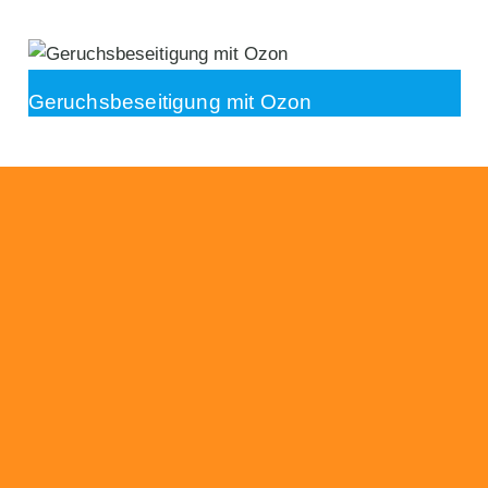
Geruchsbeseitigung mit Ozon
Beratung
Das RümpelButler-Team nimmt sich die Zeit
für eine ausführliche und kompetente
Beratung. Telefonisch und/oder bei Ihnen vor