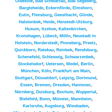
Oldesloe
,
Bad Schwartau
,
Bad Segeberg
,
Bargteheide
,
Eckernförde
,
Elmshorn
,
Eutin
,
Flensburg
,
Geesthacht
,
Glinde
,
Halstenbek
,
Heide
,
Henstedt-Ulzburg,
Husum
,
Itzehoe
,
Kaltenkirchen
,
Kronshagen
,
Lübeck
,
Mölln
,
Neustadt in
Holstein
,
Norderstedt
,
Pinneberg
,
Preetz
,
Quickborn
,
Ratekau
,
Reinbek
,
Rendsburg
,
Schenefeld
,
Schleswig
,
Schwarzenbek
,
Stockelsdorf
,
Uetersen
,
Wedel
,
Berlin
,
München
,
Köln
,
Frankfurt am Main
,
Stuttgart
,
Düsseldorf
,
Leipzig
,
Dortmund
,
Essen
,
Bremen
,
Dresden
,
Hannover
,
Nürnberg
,
Duisburg
,
Bochum
,
Wuppertal
,
Bielefeld
,
Bonn
,
Münster
,
Mannheim
,
Karlsruhe
,
Augsburg
,
Wiesbaden
,