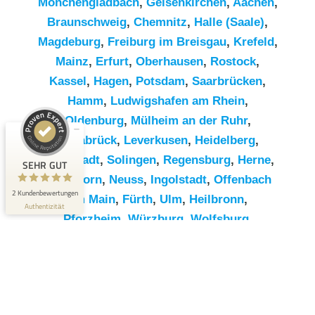
Mönchengladbach
,
Gelsenkirchen
,
Aachen
,
Braunschweig
,
Chemnitz⁠
,
Halle (Saale)
,
Magdeburg
,
Freiburg im Breisgau
,
Krefeld
,
Mainz
,
Erfurt
,
Oberhausen
,
Rostock
,
Kassel
,
Hagen
,
Potsdam
,
Saarbrücken
,
Hamm
,
Ludwigshafen am Rhein
,
Kundenbewertungen und Erfahrungen zu
RümpelButler
Oldenburg
,
Mülheim an der Ruhr
,
SEHR GUT
Osnabrück
,
Leverkusen
,
Heidelberg
,
2
Darmstadt
,
Solingen
,
Regensburg
,
Herne
,
Bewertungen von 1
SEHR GUT
5,00 / 5,00
anderen Quelle
Paderborn
,
Neuss
,
Ingolstadt
,
Offenbach
2 Kundenbewertungen
am Main
,
Fürth
,
Ulm
,
Heilbronn
,
Blick aufs ProvenExpert-Profil werfen
Authentizität
Pforzheim
,
Würzburg
,
Wolfsburg
,
Göttingen
,
Bottrop
,
Reutlingen
,
Erlangen
,
Bremerhaven
,
Koblenz
,
Bergisch
Gladbach
,
Remscheid
,
Trier
,
Recklinghausen
,
Jena
,
Moers
,
Salzgitter
,