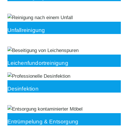
Unfallreinigung
Leichenfundortreinigung
Desinfektion
Entrümpelung & Entsorgung