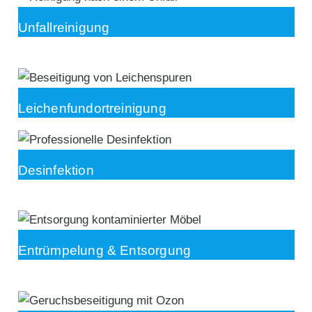
Unfallreinigung
Leichenfundortreinigung
Desinfektion
Entrümpelung & Entsorgung