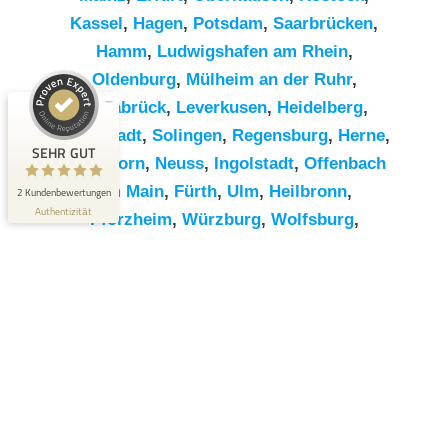
Kassel
,
Hagen
,
Potsdam
,
Saarbrücken
,
Hamm
,
Ludwigshafen am Rhein
,
Kundenbewertungen und Erfahrungen zu
RümpelButler
Oldenburg
,
Mülheim an der Ruhr
,
Osnabrück
,
Leverkusen
,
Heidelberg
,
SEHR GUT
2
Darmstadt
,
Solingen
,
Regensburg
,
Herne
,
Bewertungen von 1
SEHR GUT
Paderborn
,
Neuss
,
Ingolstadt
,
Offenbach
5,00 / 5,00
anderen Quelle
am Main
,
Fürth
,
Ulm
,
Heilbronn
,
2 Kundenbewertungen
Blick aufs ProvenExpert-Profil werfen
Authentizität
Pforzheim
,
Würzburg
,
Wolfsburg
,
Göttingen
,
Bottrop
,
Reutlingen
,
Erlangen
,
Bremerhaven
,
Koblenz
,
Bergisch
Gladbach
,
Remscheid
,
Trier
,
Recklinghausen
,
Jena
,
Moers
,
Salzgitter
,
Siegen
,
Gütersloh
,
Hildesheim
,
Hanau
,
Kaiserslautern
,
Cottbus