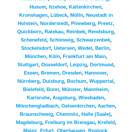
Husum
,
Itzehoe
,
Kaltenkirchen
,
Kronshagen
,
Lübeck
,
Mölln
,
Neustadt in
Holstein
,
Norderstedt
,
Pinneberg
,
Preetz
,
Quickborn
,
Ratekau
,
Reinbek
,
Rendsburg
,
Schenefeld
,
Schleswig
,
Schwarzenbek
,
Stockelsdorf
,
Uetersen
,
Wedel
,
Berlin
,
München
,
Köln
,
Frankfurt am Main
,
Stuttgart
,
Düsseldorf
,
Leipzig
,
Dortmund
,
Essen
,
Bremen
,
Dresden
,
Hannover
,
Nürnberg
,
Duisburg
,
Bochum
,
Wuppertal
,
Bielefeld
,
Bonn
,
Münster
,
Mannheim
,
Karlsruhe
,
Augsburg
,
Wiesbaden
,
Mönchengladbach
,
Gelsenkirchen
,
Aachen
,
Braunschweig
,
Chemnitz⁠
,
Halle (Saale)
,
Magdeburg
,
Freiburg im Breisgau
,
Krefeld
,
Mainz
,
Erfurt
,
Oberhausen
,
Rostock
,