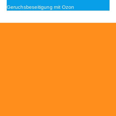
Geruchsbeseitigung mit Ozon
Beratung
Das RümpelButler-Team nimmt sich die Zeit
für eine ausführliche und kompetente
Beratung. Telefonisch und/oder bei Ihnen vor
Ort.