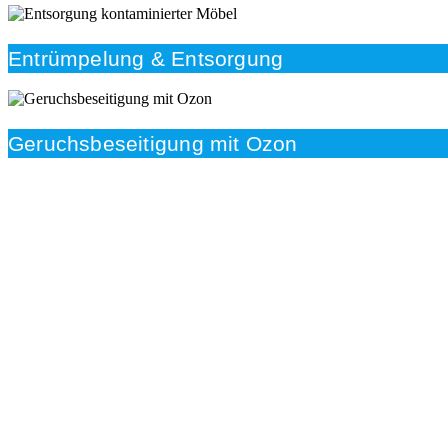
Entrümpelung & Entsorgung
Geruchsbeseitigung mit Ozon
Beratung
Das RümpelButler-Team nimmt sich die Zeit für eine
ausführliche und kompetente Beratung. Telefonisch
und/oder bei Ihnen vor Ort.
Kundenzufriedenheit
Zuverlässigkeit, Pünktlichkeit und Diskretion haben für
uns oberste Priorität. Gerne überzeugen wir Sie in
einem persönlichen Gespräch.