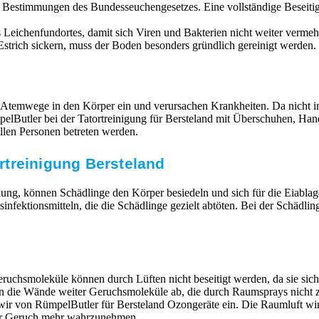
n Bestimmungen des Bundesseuchengesetzes. Eine vollständige Beseit
Leichenfundortes, damit sich Viren und Bakterien nicht weiter vermehr
strich sickern, muss der Boden besonders gründlich gereinigt werden. 
 Atemwege in den Körper ein und verursachen Krankheiten. Da nicht im
RümpelButler bei der Tatortreinigung für Bersteland mit Überschuhen,
llen Personen betreten werden.
rtreinigung Bersteland
ung, können Schädlinge den Körper besiedeln und sich für die Eiabla
ktionsmitteln, die die Schädlinge gezielt abtöten. Bei der Schädlin
ruchsmoleküle können durch Lüften nicht beseitigt werden, da sie si
en die Wände weiter Geruchsmoleküle ab, die durch Raumsprays nicht z
n wir von RümpelButler für Bersteland Ozongeräte ein. Die Raumluft 
mer Geruch mehr wahrzunehmen.