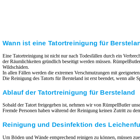
Transparente Preise
Unseren Service bieten wir zu fairen und transparenten
Preisen an. Gerne unterbreiten wir Ihnen ein
unverbindliches Angebot.
Wann ist eine Tatortreinigung für Berstela
Eine Tatortreinigung ist nicht nur nach Todesfällen durch ein Verbr
der Räumlichkeiten gründlich beseitigt werden müssen. RümpelButler
Wildschäden.
In allen Fällen werden die extremen Verschmutzungen mit geeigneten
Die Reinigung des Tatorts für Bersteland ist erst beendet, wenn alle
Ablauf der Tatortreinigung für Bersteland
Sobald der Tatort freigegeben ist, nehmen wir von RümpelButler unsere
Fremde Personen haben während der Reinigung keinen Zutritt zu dem T
Reinigung und Desinfektion des Leichenf
Um Böden und Wände entsprechend reinigen zu können, müssen zuerst