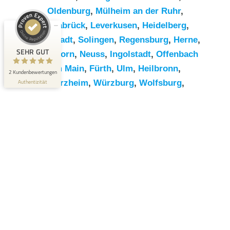
Kundenbewertungen und Erfahrungen zu
Oldenburg
,
Mülheim an der Ruhr
,
RümpelButler
Osnabrück
,
Leverkusen
,
Heidelberg
,
SEHR GUT
2
Darmstadt
,
Solingen
,
Regensburg
,
Herne
,
Bewertungen von 1
SEHR GUT
Paderborn
,
Neuss
,
Ingolstadt
,
Offenbach
5,00 / 5,00
anderen Quelle
am Main
,
Fürth
,
Ulm
,
Heilbronn
,
2 Kundenbewertungen
Blick aufs ProvenExpert-Profil werfen
Pforzheim
,
Würzburg
,
Wolfsburg
,
Authentizität
Göttingen
,
Bottrop
,
Reutlingen
,
Erlangen
,
Bremerhaven
,
Koblenz
,
Bergisch
Gladbach
,
Remscheid
,
Trier
,
Recklinghausen
,
Jena
,
Moers
,
Salzgitter
,
Siegen
,
Gütersloh
,
Hildesheim
,
Hanau
,
Kaiserslautern
,
Cottbus
Angebot anfordern