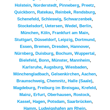
Holstein
,
Norderstedt
,
Pinneberg
,
Preetz
,
Quickborn
,
Ratekau
,
Reinbek
,
Rendsburg
,
Schenefeld
,
Schleswig
,
Schwarzenbek
,
Stockelsdorf
,
Uetersen
,
Wedel
,
Berlin
,
München
,
Köln
,
Frankfurt am Main
,
Stuttgart
,
Düsseldorf
,
Leipzig
,
Dortmund
,
Essen
,
Bremen
,
Dresden
,
Hannover
,
Nürnberg
,
Duisburg
,
Bochum
,
Wuppertal
,
Bielefeld
,
Bonn
,
Münster
,
Mannheim
,
Karlsruhe
,
Augsburg
,
Wiesbaden
,
Mönchengladbach
,
Gelsenkirchen
,
Aachen
,
Braunschweig
,
Chemnitz⁠
,
Halle (Saale)
,
Magdeburg
,
Freiburg im Breisgau
,
Krefeld
,
Mainz
,
Erfurt
,
Oberhausen
,
Rostock
,
Kassel
,
Hagen
,
Potsdam
,
Saarbrücken
,
Hamm
,
Ludwigshafen am Rhein
,