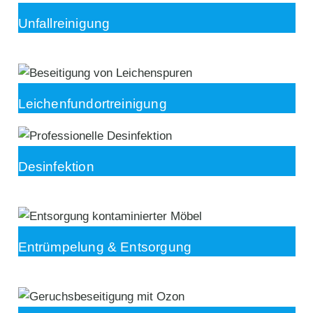
Unfallreinigung
Leichenfundortreinigung
Desinfektion
Entrümpelung & Entsorgung