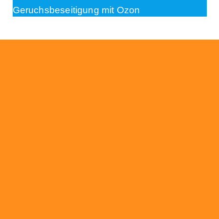
Geruchsbeseitigung mit Ozon
Beratung
Das RümpelButler-Team nimmt sich die Zeit
für eine ausführliche und kompetente
Beratung. Telefonisch und/oder bei Ihnen vor
Ort.