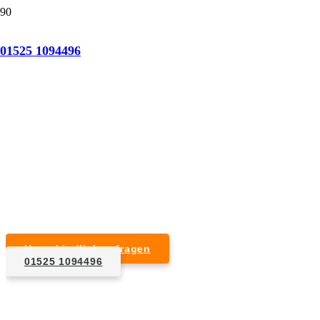
Tatortreinigung Bickenbach (Bergstraße)
01525 1094496
Professionelle Reinigung nach natürlichem Tod,
Unfall, Mord oder Suizid.
Desinfektion & Reinigung
Entfernung von Blut- und Geweberesten
Schädlingsbekämpfung
Entrümpelung kontaminierter Gegenstände
Geruchsneutralisierung mit Ozon
Unverbindlich anfragen
01525 1094496
1. Anfrage