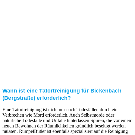
und/oder bei Ihnen vor Ort.
Kundenzufriedenheit
Zuverlässigkeit, Pünktlichkeit und Diskretion haben
für uns oberste Priorität. Gerne überzeugen wir Sie in
einem persönlichen Gespräch.
Transparente Preise
Unseren Service bieten wir zu fairen und transparenten
Preisen an. Gerne unterbreiten wir Ihnen ein
unverbindliches Angebot.
Wann ist eine Tatortreinigung für Bickenbach
(Bergstraße) erforderlich?
Eine Tatortreinigung ist nicht nur nach Todesfällen durch ein
Verbrechen wie Mord erforderlich. Auch Selbstmorde oder
natürliche Todesfälle und Unfälle hinterlassen Spuren, die vor einem
neuen Bewohnen der Räumlichkeiten gründlich beseitigt werden
müssen. RümpelButler ist ebenfalls spezialisiert auf die Reinigung