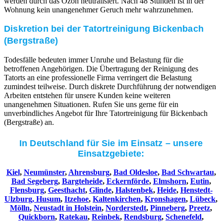
werden durch das Ozon neutralisiert. Nach 48 Stunden ist in der
Wohnung kein unangenehmer Geruch mehr wahrzunehmen.
Diskretion bei der Tatortreinigung Bickenbach
(Bergstraße)
Todesfälle bedeuten immer Unruhe und Belastung für die
betroffenen Angehörigen. Die Übertragung der Reinigung des
Tatorts an eine professionelle Firma verringert die Belastung
zumindest teilweise. Durch diskrete Durchführung der notwendigen
Arbeiten entstehen für unsere Kunden keine weiteren
unangenehmen Situationen. Rufen Sie uns gerne für ein
unverbindliches Angebot für Ihre Tatortreinigung für Bickenbach
(Bergstraße) an.
In Deutschland für Sie im Einsatz – unsere
Einsatzgebiete:
Kiel
,
Neumünster
,
Ahrensburg
,
Bad Oldesloe
,
Bad Schwartau
,
Bad Segeberg
,
Bargteheide
,
Eckernförde
,
Elmshorn
,
Eutin
,
Flensburg
,
Geesthacht
,
Glinde
,
Halstenbek
,
Heide
,
Henstedt-
Ulzburg,
Husum
,
Itzehoe
,
Kaltenkirchen
,
Kronshagen
,
Lübeck
,
Mölln
,
Neustadt in Holstein
,
Norderstedt
,
Pinneberg
,
Preetz
,
Quickborn
,
Ratekau
,
Reinbek
,
Rendsburg
,
Schenefeld
,