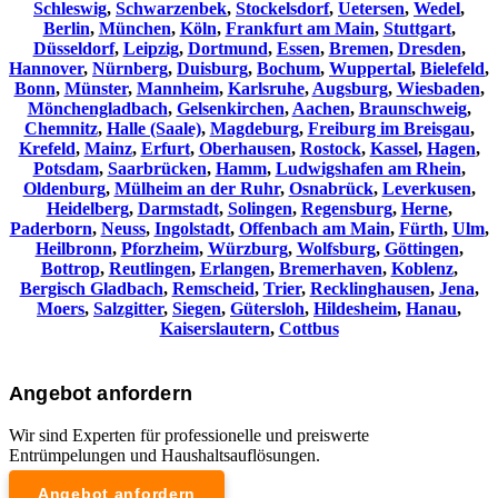
Schleswig
,
Schwarzenbek
,
Stockelsdorf
,
Uetersen
,
Wedel
,
Berlin
,
München
,
Köln
,
Frankfurt am Main
,
Stuttgart
,
Düsseldorf
,
Leipzig
,
Dortmund
,
Essen
,
Bremen
,
Dresden
,
Hannover
,
Nürnberg
,
Duisburg
,
Bochum
,
Wuppertal
,
Bielefeld
,
Bonn
,
Münster
,
Mannheim
,
Karlsruhe
,
Augsburg
,
Wiesbaden
,
Mönchengladbach
,
Gelsenkirchen
,
Aachen
,
Braunschweig
,
Chemnitz⁠
,
Halle (Saale)
,
Magdeburg
,
Freiburg im Breisgau
,
Krefeld
,
Mainz
,
Erfurt
,
Oberhausen
,
Rostock
,
Kassel
,
Hagen
,
Potsdam
,
Saarbrücken
,
Hamm
,
Ludwigshafen am Rhein
,
Oldenburg
,
Mülheim an der Ruhr
,
Osnabrück
,
Leverkusen
,
Heidelberg
,
Darmstadt
,
Solingen
,
Regensburg
,
Herne
,
Paderborn
,
Neuss
,
Ingolstadt
,
Offenbach am Main
,
Fürth
,
Ulm
,
Heilbronn
,
Pforzheim
,
Würzburg
,
Wolfsburg
,
Göttingen
,
Bottrop
,
Reutlingen
,
Erlangen
,
Bremerhaven
,
Koblenz
,
Bergisch Gladbach
,
Remscheid
,
Trier
,
Recklinghausen
,
Jena
,
Moers
,
Salzgitter
,
Siegen
,
Gütersloh
,
Hildesheim
,
Hanau
,
Kaiserslautern
,
Cottbus
Angebot anfordern
Wir sind Experten für professionelle und preiswerte
Entrümpelungen und Haushaltsauflösungen.
Angebot anfordern