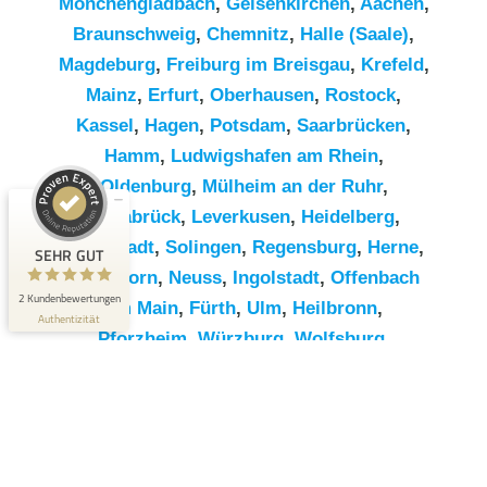
Mönchengladbach
,
Gelsenkirchen
,
Aachen
,
Braunschweig
,
Chemnitz⁠
,
Halle (Saale)
,
Magdeburg
,
Freiburg im Breisgau
,
Krefeld
,
Mainz
,
Erfurt
,
Oberhausen
,
Rostock
,
Kassel
,
Hagen
,
Potsdam
,
Saarbrücken
,
Hamm
,
Ludwigshafen am Rhein
,
Kundenbewertungen und Erfahrungen zu
RümpelButler
Oldenburg
,
Mülheim an der Ruhr
,
SEHR GUT
Osnabrück
,
Leverkusen
,
Heidelberg
,
2
Darmstadt
,
Solingen
,
Regensburg
,
Herne
,
Bewertungen von 1
SEHR GUT
5,00 / 5,00
anderen Quelle
Paderborn
,
Neuss
,
Ingolstadt
,
Offenbach
2 Kundenbewertungen
am Main
,
Fürth
,
Ulm
,
Heilbronn
,
Blick aufs ProvenExpert-Profil werfen
Authentizität
Pforzheim
,
Würzburg
,
Wolfsburg
,
Göttingen
,
Bottrop
,
Reutlingen
,
Erlangen
,
Bremerhaven
,
Koblenz
,
Bergisch
Gladbach
,
Remscheid
,
Trier
,
Recklinghausen
,
Jena
,
Moers
,
Salzgitter
,