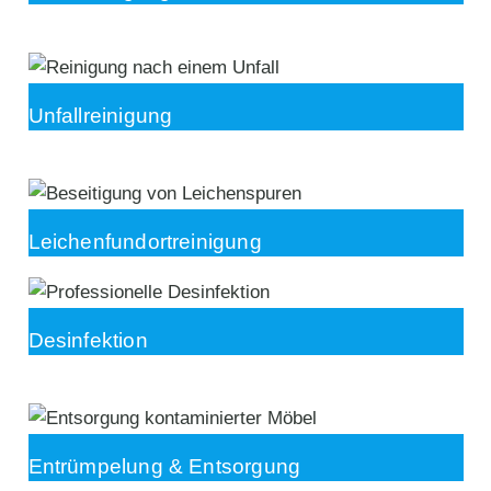
Unfallreinigung
Leichenfundortreinigung
Desinfektion
Entrümpelung & Entsorgung