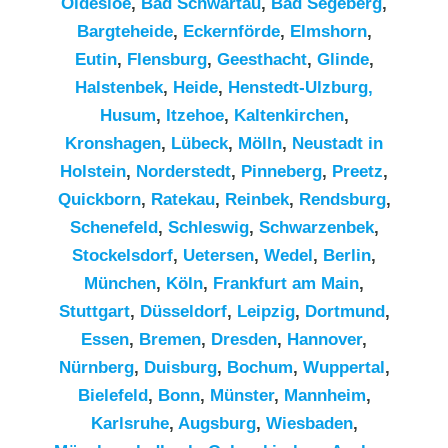
Oldesloe
,
Bad Schwartau
,
Bad Segeberg
,
Bargteheide
,
Eckernförde
,
Elmshorn
,
Eutin
,
Flensburg
,
Geesthacht
,
Glinde
,
Halstenbek
,
Heide
,
Henstedt-Ulzburg,
Husum
,
Itzehoe
,
Kaltenkirchen
,
Kronshagen
,
Lübeck
,
Mölln
,
Neustadt in
Holstein
,
Norderstedt
,
Pinneberg
,
Preetz
,
Quickborn
,
Ratekau
,
Reinbek
,
Rendsburg
,
Schenefeld
,
Schleswig
,
Schwarzenbek
,
Stockelsdorf
,
Uetersen
,
Wedel
,
Berlin
,
München
,
Köln
,
Frankfurt am Main
,
Stuttgart
,
Düsseldorf
,
Leipzig
,
Dortmund
,
Essen
,
Bremen
,
Dresden
,
Hannover
,
Nürnberg
,
Duisburg
,
Bochum
,
Wuppertal
,
Bielefeld
,
Bonn
,
Münster
,
Mannheim
,
Karlsruhe
,
Augsburg
,
Wiesbaden
,