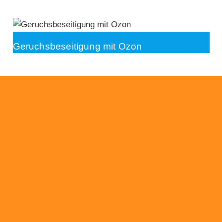
Geruchsbeseitigung mit Ozon
Beratung
Das RümpelButler-Team nimmt sich die Zeit
für eine ausführliche und kompetente
Beratung. Telefonisch und/oder bei Ihnen vor