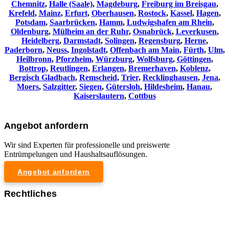
Chemnitz⁠
,
Halle (Saale)
,
Magdeburg
,
Freiburg im Breisgau
,
Krefeld
,
Mainz
,
Erfurt
,
Oberhausen
,
Rostock
,
Kassel
,
Hagen
,
Potsdam
,
Saarbrücken
,
Hamm
,
Ludwigshafen am Rhein
,
Oldenburg
,
Mülheim an der Ruhr
,
Osnabrück
,
Leverkusen
,
Heidelberg
,
Darmstadt
,
Solingen
,
Regensburg
,
Herne
,
Paderborn
,
Neuss
,
Ingolstadt
,
Offenbach am Main
,
Fürth
,
Ulm
,
Heilbronn
,
Pforzheim
,
Würzburg
,
Wolfsburg
,
Göttingen
,
Bottrop
,
Reutlingen
,
Erlangen
,
Bremerhaven
,
Koblenz
,
Bergisch Gladbach
,
Remscheid
,
Trier
,
Recklinghausen
,
Jena
,
Moers
,
Salzgitter
,
Siegen
,
Gütersloh
,
Hildesheim
,
Hanau
,
Kaiserslautern
,
Cottbus
Angebot anfordern
Wir sind Experten für professionelle und preiswerte
Entrümpelungen und Haushaltsauflösungen.
Angebot anfordern
Rechtliches
Impressum
Datenschutzerklärung