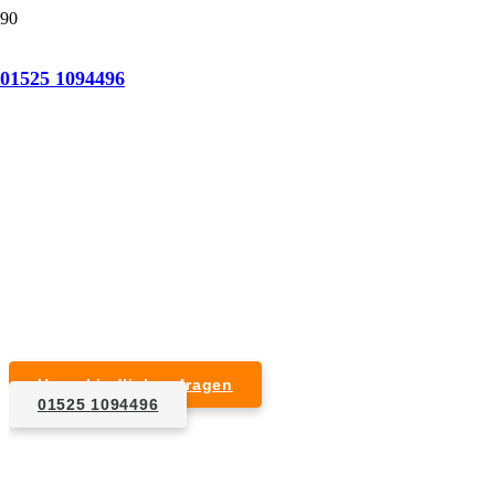
Tatortreinigung Borstel
01525 1094496
Professionelle Reinigung nach natürlichem Tod,
Unfall, Mord oder Suizid.
Desinfektion & Reinigung
Entfernung von Blut- und Geweberesten
Schädlingsbekämpfung
Entrümpelung kontaminierter Gegenstände
Geruchsneutralisierung mit Ozon
Unverbindlich anfragen
01525 1094496
1. Anfrage