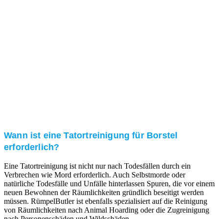
Kundenzufriedenheit
Zuverlässigkeit, Pünktlichkeit und Diskretion haben
für uns oberste Priorität. Gerne überzeugen wir Sie in
einem persönlichen Gespräch.
Transparente Preise
Unseren Service bieten wir zu fairen und transparenten
Preisen an. Gerne unterbreiten wir Ihnen ein
unverbindliches Angebot.
Wann ist eine Tatortreinigung für Borstel
erforderlich?
Eine Tatortreinigung ist nicht nur nach Todesfällen durch ein
Verbrechen wie Mord erforderlich. Auch Selbstmorde oder
natürliche Todesfälle und Unfälle hinterlassen Spuren, die vor einem
neuen Bewohnen der Räumlichkeiten gründlich beseitigt werden
müssen. RümpelButler ist ebenfalls spezialisiert auf die Reinigung
von Räumlichkeiten nach Animal Hoarding oder die Zugreinigung
nach Personenschäden und Wildschäden.