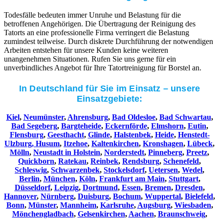
Todesfälle bedeuten immer Unruhe und Belastung für die
betroffenen Angehörigen. Die Übertragung der Reinigung des
Tatorts an eine professionelle Firma verringert die Belastung
zumindest teilweise. Durch diskrete Durchführung der notwendigen
Arbeiten entstehen für unsere Kunden keine weiteren
unangenehmen Situationen. Rufen Sie uns gerne für ein
unverbindliches Angebot für Ihre Tatortreinigung für Borstel an.
In Deutschland für Sie im Einsatz – unsere
Einsatzgebiete:
Kiel
,
Neumünster
,
Ahrensburg
,
Bad Oldesloe
,
Bad Schwartau
,
Bad Segeberg
,
Bargteheide
,
Eckernförde
,
Elmshorn
,
Eutin
,
Flensburg
,
Geesthacht
,
Glinde
,
Halstenbek
,
Heide
,
Henstedt-
Ulzburg,
Husum
,
Itzehoe
,
Kaltenkirchen
,
Kronshagen
,
Lübeck
,
Mölln
,
Neustadt in Holstein
,
Norderstedt
,
Pinneberg
,
Preetz
,
Quickborn
,
Ratekau
,
Reinbek
,
Rendsburg
,
Schenefeld
,
Schleswig
,
Schwarzenbek
,
Stockelsdorf
,
Uetersen
,
Wedel
,
Berlin
,
München
,
Köln
,
Frankfurt am Main
,
Stuttgart
,
Düsseldorf
,
Leipzig
,
Dortmund
,
Essen
,
Bremen
,
Dresden
,
Hannover
,
Nürnberg
,
Duisburg
,
Bochum
,
Wuppertal
,
Bielefeld
,
Bonn
,
Münster
,
Mannheim
,
Karlsruhe
,
Augsburg
,
Wiesbaden
,
Mönchengladbach
,
Gelsenkirchen
,
Aachen
,
Braunschweig
,