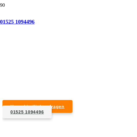
Tatortreinigung Bous
01525 1094496
Professionelle Reinigung nach natürlichem Tod,
Unfall, Mord oder Suizid.
Desinfektion & Reinigung
Entfernung von Blut- und Geweberesten
Schädlingsbekämpfung
Entrümpelung kontaminierter Gegenstände
Geruchsneutralisierung mit Ozon
Unverbindlich anfragen
01525 1094496
1. Anfrage