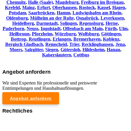
Chemnitz⁠
,
Halle (Saale)
,
Magdeburg
,
Freiburg im Breisgau
,
Krefeld
,
Mainz
,
Erfurt
,
Oberhausen
,
Rostock
,
Kassel
,
Hagen
,
Potsdam
,
Saarbrücken
,
Hamm
,
Ludwigshafen am Rhein
,
Oldenburg
,
Mülheim an der Ruhr
,
Osnabrück
,
Leverkusen
,
Heidelberg
,
Darmstadt
,
Solingen
,
Regensburg
,
Herne
,
Paderborn
,
Neuss
,
Ingolstadt
,
Offenbach am Main
,
Fürth
,
Ulm
,
Heilbronn
,
Pforzheim
,
Würzburg
,
Wolfsburg
,
Göttingen
,
Bottrop
,
Reutlingen
,
Erlangen
,
Bremerhaven
,
Koblenz
,
Bergisch Gladbach
,
Remscheid
,
Trier
,
Recklinghausen
,
Jena
,
Moers
,
Salzgitter
,
Siegen
,
Gütersloh
,
Hildesheim
,
Hanau
,
Kaiserslautern
,
Cottbus
Angebot anfordern
Wir sind Experten für professionelle und preiswerte
Entrümpelungen und Haushaltsauflösungen.
Angebot anfordern
Rechtliches
Impressum
Datenschutzerklärung