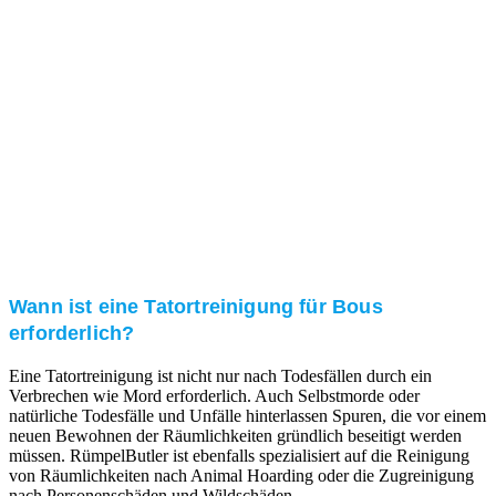
Kundenzufriedenheit
Zuverlässigkeit, Pünktlichkeit und Diskretion haben
für uns oberste Priorität. Gerne überzeugen wir Sie in
einem persönlichen Gespräch.
Transparente Preise
Unseren Service bieten wir zu fairen und transparenten
Preisen an. Gerne unterbreiten wir Ihnen ein
unverbindliches Angebot.
Wann ist eine Tatortreinigung für Bous
erforderlich?
Eine Tatortreinigung ist nicht nur nach Todesfällen durch ein
Verbrechen wie Mord erforderlich. Auch Selbstmorde oder
natürliche Todesfälle und Unfälle hinterlassen Spuren, die vor einem
neuen Bewohnen der Räumlichkeiten gründlich beseitigt werden
müssen. RümpelButler ist ebenfalls spezialisiert auf die Reinigung
von Räumlichkeiten nach Animal Hoarding oder die Zugreinigung
nach Personenschäden und Wildschäden.