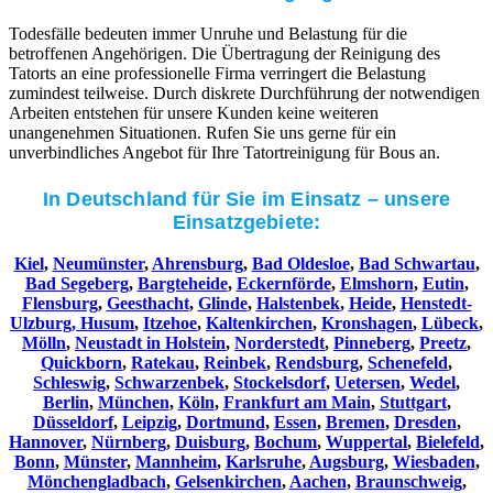
Todesfälle bedeuten immer Unruhe und Belastung für die
betroffenen Angehörigen. Die Übertragung der Reinigung des
Tatorts an eine professionelle Firma verringert die Belastung
zumindest teilweise. Durch diskrete Durchführung der notwendigen
Arbeiten entstehen für unsere Kunden keine weiteren
unangenehmen Situationen. Rufen Sie uns gerne für ein
unverbindliches Angebot für Ihre Tatortreinigung für Bous an.
In Deutschland für Sie im Einsatz – unsere
Einsatzgebiete:
Kiel
,
Neumünster
,
Ahrensburg
,
Bad Oldesloe
,
Bad Schwartau
,
Bad Segeberg
,
Bargteheide
,
Eckernförde
,
Elmshorn
,
Eutin
,
Flensburg
,
Geesthacht
,
Glinde
,
Halstenbek
,
Heide
,
Henstedt-
Ulzburg,
Husum
,
Itzehoe
,
Kaltenkirchen
,
Kronshagen
,
Lübeck
,
Mölln
,
Neustadt in Holstein
,
Norderstedt
,
Pinneberg
,
Preetz
,
Quickborn
,
Ratekau
,
Reinbek
,
Rendsburg
,
Schenefeld
,
Schleswig
,
Schwarzenbek
,
Stockelsdorf
,
Uetersen
,
Wedel
,
Berlin
,
München
,
Köln
,
Frankfurt am Main
,
Stuttgart
,
Düsseldorf
,
Leipzig
,
Dortmund
,
Essen
,
Bremen
,
Dresden
,
Hannover
,
Nürnberg
,
Duisburg
,
Bochum
,
Wuppertal
,
Bielefeld
,
Bonn
,
Münster
,
Mannheim
,
Karlsruhe
,
Augsburg
,
Wiesbaden
,
Mönchengladbach
,
Gelsenkirchen
,
Aachen
,
Braunschweig
,