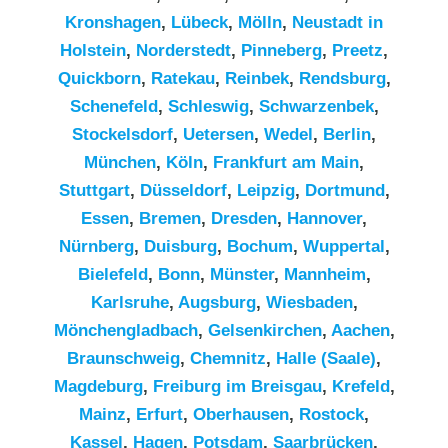
Kronshagen
,
Lübeck
,
Mölln
,
Neustadt in
Holstein
,
Norderstedt
,
Pinneberg
,
Preetz
,
Quickborn
,
Ratekau
,
Reinbek
,
Rendsburg
,
Schenefeld
,
Schleswig
,
Schwarzenbek
,
Stockelsdorf
,
Uetersen
,
Wedel
,
Berlin
,
München
,
Köln
,
Frankfurt am Main
,
Stuttgart
,
Düsseldorf
,
Leipzig
,
Dortmund
,
Essen
,
Bremen
,
Dresden
,
Hannover
,
Nürnberg
,
Duisburg
,
Bochum
,
Wuppertal
,
Bielefeld
,
Bonn
,
Münster
,
Mannheim
,
Karlsruhe
,
Augsburg
,
Wiesbaden
,
Mönchengladbach
,
Gelsenkirchen
,
Aachen
,
Braunschweig
,
Chemnitz⁠
,
Halle (Saale)
,
Magdeburg
,
Freiburg im Breisgau
,
Krefeld
,
Mainz
,
Erfurt
,
Oberhausen
,
Rostock
,
Kassel
,
Hagen
,
Potsdam
,
Saarbrücken
,