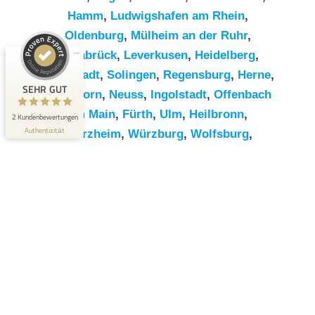
Hamm
,
Ludwigshafen am Rhein
,
Kundenbewertungen und Erfahrungen zu
Oldenburg
,
Mülheim an der Ruhr
,
RümpelButler
Osnabrück
,
Leverkusen
,
Heidelberg
,
SEHR GUT
2
Darmstadt
,
Solingen
,
Regensburg
,
Herne
,
Bewertungen von 1
SEHR GUT
Paderborn
,
Neuss
,
Ingolstadt
,
Offenbach
5,00 / 5,00
anderen Quelle
am Main
,
Fürth
,
Ulm
,
Heilbronn
,
2 Kundenbewertungen
Blick aufs ProvenExpert-Profil werfen
Authentizität
Pforzheim
,
Würzburg
,
Wolfsburg
,
Göttingen
,
Bottrop
,
Reutlingen
,
Erlangen
,
Bremerhaven
,
Koblenz
,
Bergisch
Gladbach
,
Remscheid
,
Trier
,
Recklinghausen
,
Jena
,
Moers
,
Salzgitter
,
Siegen
,
Gütersloh
,
Hildesheim
,
Hanau
,
Kaiserslautern
,
Cottbus