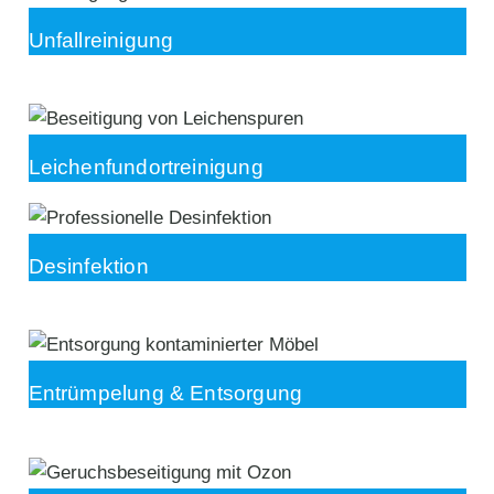
Unfallreinigung
Leichenfundortreinigung
Desinfektion
Entrümpelung & Entsorgung