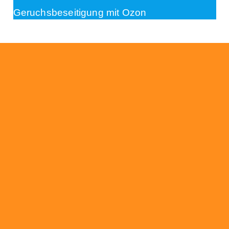
Geruchsbeseitigung mit Ozon
Beratung
Das RümpelButler-Team nimmt sich die Zeit
für eine ausführliche und kompetente
Beratung. Telefonisch und/oder bei Ihnen vor
Ort.