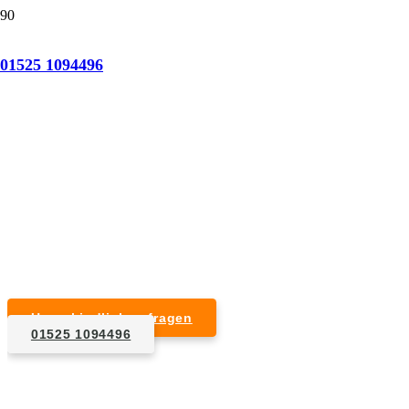
Tatortreinigung Dannenberg (Elbe)
01525 1094496
Professionelle Reinigung nach natürlichem Tod,
Unfall, Mord oder Suizid.
Desinfektion & Reinigung
Entfernung von Blut- und Geweberesten
Schädlingsbekämpfung
Entrümpelung kontaminierter Gegenstände
Geruchsneutralisierung mit Ozon
Unverbindlich anfragen
01525 1094496
1. Anfrage