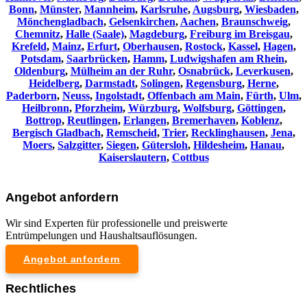
Bonn
,
Münster
,
Mannheim
,
Karlsruhe
,
Augsburg
,
Wiesbaden
,
Mönchengladbach
,
Gelsenkirchen
,
Aachen
,
Braunschweig
,
Chemnitz⁠
,
Halle (Saale)
,
Magdeburg
,
Freiburg im Breisgau
,
Krefeld
,
Mainz
,
Erfurt
,
Oberhausen
,
Rostock
,
Kassel
,
Hagen
,
Potsdam
,
Saarbrücken
,
Hamm
,
Ludwigshafen am Rhein
,
Oldenburg
,
Mülheim an der Ruhr
,
Osnabrück
,
Leverkusen
,
Heidelberg
,
Darmstadt
,
Solingen
,
Regensburg
,
Herne
,
Paderborn
,
Neuss
,
Ingolstadt
,
Offenbach am Main
,
Fürth
,
Ulm
,
Heilbronn
,
Pforzheim
,
Würzburg
,
Wolfsburg
,
Göttingen
,
Bottrop
,
Reutlingen
,
Erlangen
,
Bremerhaven
,
Koblenz
,
Bergisch Gladbach
,
Remscheid
,
Trier
,
Recklinghausen
,
Jena
,
Moers
,
Salzgitter
,
Siegen
,
Gütersloh
,
Hildesheim
,
Hanau
,
Kaiserslautern
,
Cottbus
Angebot anfordern
Wir sind Experten für professionelle und preiswerte
Entrümpelungen und Haushaltsauflösungen.
Angebot anfordern
Rechtliches