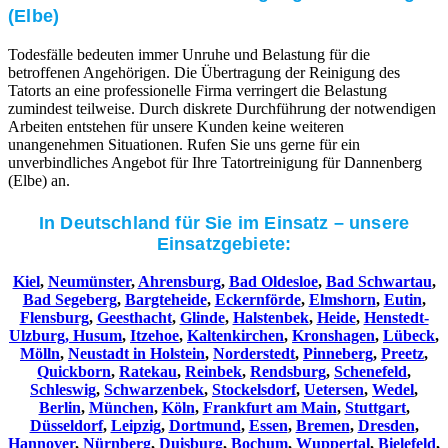
(Elbe)
Todesfälle bedeuten immer Unruhe und Belastung für die
betroffenen Angehörigen. Die Übertragung der Reinigung des
Tatorts an eine professionelle Firma verringert die Belastung
zumindest teilweise. Durch diskrete Durchführung der notwendigen
Arbeiten entstehen für unsere Kunden keine weiteren
unangenehmen Situationen. Rufen Sie uns gerne für ein
unverbindliches Angebot für Ihre Tatortreinigung für Dannenberg
(Elbe) an.
In Deutschland für Sie im Einsatz – unsere
Einsatzgebiete:
Kiel
,
Neumünster
,
Ahrensburg
,
Bad Oldesloe
,
Bad Schwartau
,
Bad Segeberg
,
Bargteheide
,
Eckernförde
,
Elmshorn
,
Eutin
,
Flensburg
,
Geesthacht
,
Glinde
,
Halstenbek
,
Heide
,
Henstedt-
Ulzburg,
Husum
,
Itzehoe
,
Kaltenkirchen
,
Kronshagen
,
Lübeck
,
Mölln
,
Neustadt in Holstein
,
Norderstedt
,
Pinneberg
,
Preetz
,
Quickborn
,
Ratekau
,
Reinbek
,
Rendsburg
,
Schenefeld
,
Schleswig
,
Schwarzenbek
,
Stockelsdorf
,
Uetersen
,
Wedel
,
Berlin
,
München
,
Köln
,
Frankfurt am Main
,
Stuttgart
,
Düsseldorf
,
Leipzig
,
Dortmund
,
Essen
,
Bremen
,
Dresden
,
Hannover
,
Nürnberg
,
Duisburg
,
Bochum
,
Wuppertal
,
Bielefeld
,