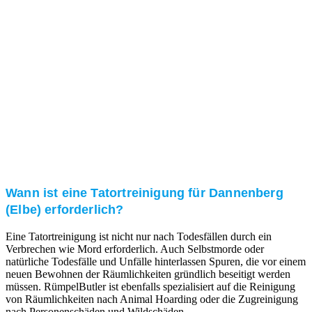
Kundenzufriedenheit
Zuverlässigkeit, Pünktlichkeit und Diskretion haben
für uns oberste Priorität. Gerne überzeugen wir Sie in
einem persönlichen Gespräch.
Transparente Preise
Unseren Service bieten wir zu fairen und transparenten
Preisen an. Gerne unterbreiten wir Ihnen ein
unverbindliches Angebot.
Wann ist eine Tatortreinigung für Dannenberg
(Elbe) erforderlich?
Eine Tatortreinigung ist nicht nur nach Todesfällen durch ein
Verbrechen wie Mord erforderlich. Auch Selbstmorde oder
natürliche Todesfälle und Unfälle hinterlassen Spuren, die vor einem
neuen Bewohnen der Räumlichkeiten gründlich beseitigt werden
müssen. RümpelButler ist ebenfalls spezialisiert auf die Reinigung
von Räumlichkeiten nach Animal Hoarding oder die Zugreinigung
nach Personenschäden und Wildschäden.