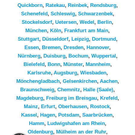
Quickborn
,
Ratekau
,
Reinbek
,
Rendsburg
,
Schenefeld
,
Schleswig
,
Schwarzenbek
,
Stockelsdorf
,
Uetersen
,
Wedel
,
Berlin
,
München
,
Köln
,
Frankfurt am Main
,
Stuttgart
,
Düsseldorf
,
Leipzig
,
Dortmund
,
Essen
,
Bremen
,
Dresden
,
Hannover
,
Nürnberg
,
Duisburg
,
Bochum
,
Wuppertal
,
Bielefeld
,
Bonn
,
Münster
,
Mannheim
,
Karlsruhe
,
Augsburg
,
Wiesbaden
,
Mönchengladbach
,
Gelsenkirchen
,
Aachen
,
Braunschweig
,
Chemnitz⁠
,
Halle (Saale)
,
Magdeburg
,
Freiburg im Breisgau
,
Krefeld
,
Mainz
,
Erfurt
,
Oberhausen
,
Rostock
,
Kassel
,
Hagen
,
Potsdam
,
Saarbrücken
,
Hamm
,
Ludwigshafen am Rhein
,
Kundenbewertungen und Erfahrungen zu
Oldenburg
,
Mülheim an der Ruhr
,
RümpelButler