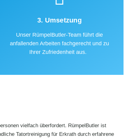
3. Umsetzung
Unser RümpelButler-Team führt die
anfallenden Arbeiten fachgerecht und zu
Ihrer Zufriedenheit aus.
rsonen vielfach überfordert. RümpelButler ist
dliche Tatortreinigung für Erkrath durch erfahrene