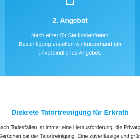
2. Angebot
Nach einer für Sie kostenfreien
Besichtigung erstellen wir kurzerhand ein
unverbindliches Angebot.
Diskrete Tatortreinigung für Erkrath
ch Todesfällen ist immer eine Herausforderung, die Privatpe
Gerüchen bei der Tatortreinigung. Eine zuverlässige und grün