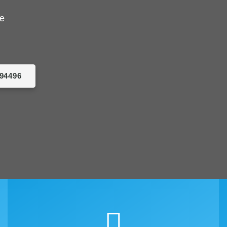
de
094496