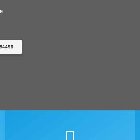
de
094496