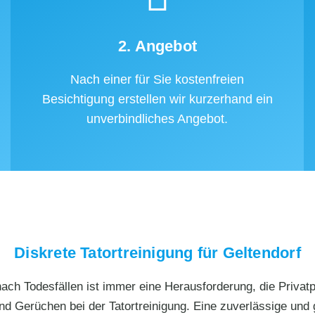
2. Angebot
Nach einer für Sie kostenfreien
Besichtigung erstellen wir kurzerhand ein
unverbindliches Angebot.
Diskrete Tatortreinigung für Geltendorf
ch Todesfällen ist immer eine Herausforderung, die Privatpe
nd Gerüchen bei der Tatortreinigung. Eine zuverlässige und 