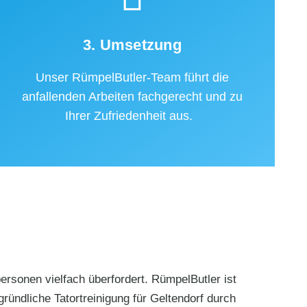
3. Umsetzung
Unser RümpelButler-Team führt die
anfallenden Arbeiten fachgerecht und zu
Ihrer Zufriedenheit aus.
rsonen vielfach überfordert. RümpelButler ist
gründliche Tatortreinigung für Geltendorf durch