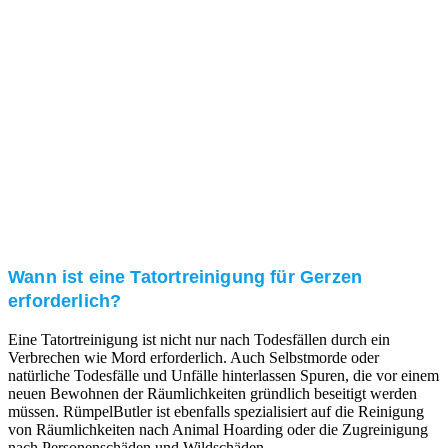
Kundenzufriedenheit
Zuverlässigkeit, Pünktlichkeit und Diskretion haben
für uns oberste Priorität. Gerne überzeugen wir Sie in
einem persönlichen Gespräch.
Transparente Preise
Unseren Service bieten wir zu fairen und transparenten
Preisen an. Gerne unterbreiten wir Ihnen ein
unverbindliches Angebot.
Wann ist eine Tatortreinigung für Gerzen
erforderlich?
Eine Tatortreinigung ist nicht nur nach Todesfällen durch ein
Verbrechen wie Mord erforderlich. Auch Selbstmorde oder
natürliche Todesfälle und Unfälle hinterlassen Spuren, die vor einem
neuen Bewohnen der Räumlichkeiten gründlich beseitigt werden
müssen. RümpelButler ist ebenfalls spezialisiert auf die Reinigung
von Räumlichkeiten nach Animal Hoarding oder die Zugreinigung
nach Personenschäden und Wildschäden.