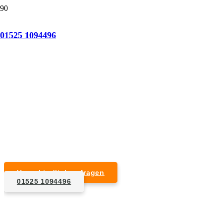
Tatortreinigung Gerzen
01525 1094496
Professionelle Reinigung nach natürlichem Tod,
Unfall, Mord oder Suizid.
Desinfektion & Reinigung
Entfernung von Blut- und Geweberesten
Schädlingsbekämpfung
Entrümpelung kontaminierter Gegenstände
Geruchsneutralisierung mit Ozon
Unverbindlich anfragen
01525 1094496
1. Anfrage