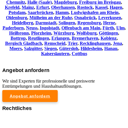
Chemnitz⁠
,
Halle (Saale)
,
Magdeburg
,
Freiburg im Breisgau
,
Krefeld
,
Mainz
,
Erfurt
,
Oberhausen
,
Rostock
,
Kassel
,
Hagen
,
Potsdam
,
Saarbrücken
,
Hamm
,
Ludwigshafen am Rhein
,
Oldenburg
,
Mülheim an der Ruhr
,
Osnabrück
,
Leverkusen
,
Heidelberg
,
Darmstadt
,
Solingen
,
Regensburg
,
Herne
,
Paderborn
,
Neuss
,
Ingolstadt
,
Offenbach am Main
,
Fürth
,
Ulm
,
Heilbronn
,
Pforzheim
,
Würzburg
,
Wolfsburg
,
Göttingen
,
Bottrop
,
Reutlingen
,
Erlangen
,
Bremerhaven
,
Koblenz
,
Bergisch Gladbach
,
Remscheid
,
Trier
,
Recklinghausen
,
Jena
,
Moers
,
Salzgitter
,
Siegen
,
Gütersloh
,
Hildesheim
,
Hanau
,
Kaiserslautern
,
Cottbus
Angebot anfordern
Wir sind Experten für professionelle und preiswerte
Entrümpelungen und Haushaltsauflösungen.
Angebot anfordern
Rechtliches
Impressum
Datenschutzerklärung