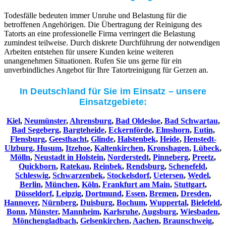
Todesfälle bedeuten immer Unruhe und Belastung für die
betroffenen Angehörigen. Die Übertragung der Reinigung des
Tatorts an eine professionelle Firma verringert die Belastung
zumindest teilweise. Durch diskrete Durchführung der notwendigen
Arbeiten entstehen für unsere Kunden keine weiteren
unangenehmen Situationen. Rufen Sie uns gerne für ein
unverbindliches Angebot für Ihre Tatortreinigung für Gerzen an.
In Deutschland für Sie im Einsatz – unsere
Einsatzgebiete:
Kiel
,
Neumünster
,
Ahrensburg
,
Bad Oldesloe
,
Bad Schwartau
,
Bad Segeberg
,
Bargteheide
,
Eckernförde
,
Elmshorn
,
Eutin
,
Flensburg
,
Geesthacht
,
Glinde
,
Halstenbek
,
Heide
,
Henstedt-
Ulzburg,
Husum
,
Itzehoe
,
Kaltenkirchen
,
Kronshagen
,
Lübeck
,
Mölln
,
Neustadt in Holstein
,
Norderstedt
,
Pinneberg
,
Preetz
,
Quickborn
,
Ratekau
,
Reinbek
,
Rendsburg
,
Schenefeld
,
Schleswig
,
Schwarzenbek
,
Stockelsdorf
,
Uetersen
,
Wedel
,
Berlin
,
München
,
Köln
,
Frankfurt am Main
,
Stuttgart
,
Düsseldorf
,
Leipzig
,
Dortmund
,
Essen
,
Bremen
,
Dresden
,
Hannover
,
Nürnberg
,
Duisburg
,
Bochum
,
Wuppertal
,
Bielefeld
,
Bonn
,
Münster
,
Mannheim
,
Karlsruhe
,
Augsburg
,
Wiesbaden
,
Mönchengladbach
,
Gelsenkirchen
,
Aachen
,
Braunschweig
,