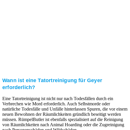
Kundenzufriedenheit
Zuverlässigkeit, Pünktlichkeit und Diskretion haben
für uns oberste Priorität. Gerne überzeugen wir Sie in
einem persönlichen Gespräch.
Transparente Preise
Unseren Service bieten wir zu fairen und transparenten
Preisen an. Gerne unterbreiten wir Ihnen ein
unverbindliches Angebot.
Wann ist eine Tatortreinigung für Geyer
erforderlich?
Eine Tatortreinigung ist nicht nur nach Todesfällen durch ein
Verbrechen wie Mord erforderlich. Auch Selbstmorde oder
natürliche Todesfälle und Unfälle hinterlassen Spuren, die vor einem
neuen Bewohnen der Räumlichkeiten gründlich beseitigt werden
müssen. RümpelButler ist ebenfalls spezialisiert auf die Reinigung
von Räumlichkeiten nach Animal Hoarding oder die Zugreinigung
nach Personenschäden und Wildschäden.