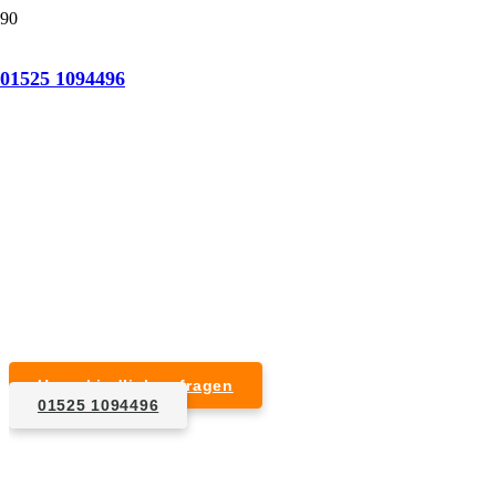
Tatortreinigung Geyer
01525 1094496
Professionelle Reinigung nach natürlichem Tod,
Unfall, Mord oder Suizid.
Desinfektion & Reinigung
Entfernung von Blut- und Geweberesten
Schädlingsbekämpfung
Entrümpelung kontaminierter Gegenstände
Geruchsneutralisierung mit Ozon
Unverbindlich anfragen
01525 1094496
1. Anfrage