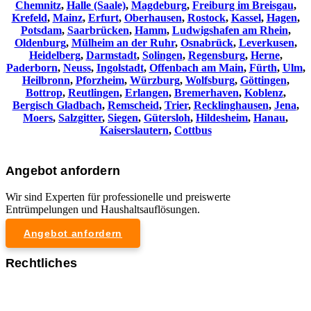
Chemnitz⁠
,
Halle (Saale)
,
Magdeburg
,
Freiburg im Breisgau
,
Krefeld
,
Mainz
,
Erfurt
,
Oberhausen
,
Rostock
,
Kassel
,
Hagen
,
Potsdam
,
Saarbrücken
,
Hamm
,
Ludwigshafen am Rhein
,
Oldenburg
,
Mülheim an der Ruhr
,
Osnabrück
,
Leverkusen
,
Heidelberg
,
Darmstadt
,
Solingen
,
Regensburg
,
Herne
,
Paderborn
,
Neuss
,
Ingolstadt
,
Offenbach am Main
,
Fürth
,
Ulm
,
Heilbronn
,
Pforzheim
,
Würzburg
,
Wolfsburg
,
Göttingen
,
Bottrop
,
Reutlingen
,
Erlangen
,
Bremerhaven
,
Koblenz
,
Bergisch Gladbach
,
Remscheid
,
Trier
,
Recklinghausen
,
Jena
,
Moers
,
Salzgitter
,
Siegen
,
Gütersloh
,
Hildesheim
,
Hanau
,
Kaiserslautern
,
Cottbus
Angebot anfordern
Wir sind Experten für professionelle und preiswerte
Entrümpelungen und Haushaltsauflösungen.
Angebot anfordern
Rechtliches
Impressum
Datenschutzerklärung