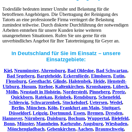
Todesfälle bedeuten immer Unruhe und Belastung für die
betroffenen Angehörigen. Die Übertragung der Reinigung des
Tatorts an eine professionelle Firma verringert die Belastung
zumindest teilweise. Durch diskrete Durchführung der notwendigen
Arbeiten entstehen für unsere Kunden keine weiteren
unangenehmen Situationen. Rufen Sie uns gerne für ein
unverbindliches Angebot für Ihre Tatortreinigung für Geyer an.
In Deutschland für Sie im Einsatz – unsere
Einsatzgebiete:
Kiel
,
Neumünster
,
Ahrensburg
,
Bad Oldesloe
,
Bad Schwartau
,
Bad Segeberg
,
Bargteheide
,
Eckernförde
,
Elmshorn
,
Eutin
,
Flensburg
,
Geesthacht
,
Glinde
,
Halstenbek
,
Heide
,
Henstedt-
Ulzburg,
Husum
,
Itzehoe
,
Kaltenkirchen
,
Kronshagen
,
Lübeck
,
Mölln
,
Neustadt in Holstein
,
Norderstedt
,
Pinneberg
,
Preetz
,
Quickborn
,
Ratekau
,
Reinbek
,
Rendsburg
,
Schenefeld
,
Schleswig
,
Schwarzenbek
,
Stockelsdorf
,
Uetersen
,
Wedel
,
Berlin
,
München
,
Köln
,
Frankfurt am Main
,
Stuttgart
,
Düsseldorf
,
Leipzig
,
Dortmund
,
Essen
,
Bremen
,
Dresden
,
Hannover
,
Nürnberg
,
Duisburg
,
Bochum
,
Wuppertal
,
Bielefeld
,
Bonn
,
Münster
,
Mannheim
,
Karlsruhe
,
Augsburg
,
Wiesbaden
,
Mönchengladbach
,
Gelsenkirchen
,
Aachen
,
Braunschweig
,