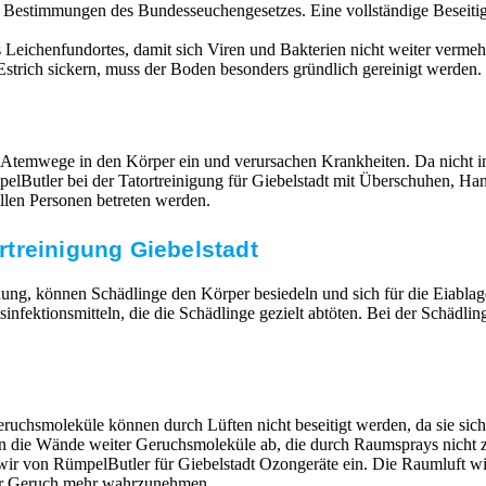
n Bestimmungen des Bundesseuchengesetzes. Eine vollständige Beseit
Leichenfundortes, damit sich Viren und Bakterien nicht weiter vermehr
strich sickern, muss der Boden besonders gründlich gereinigt werden. 
 Atemwege in den Körper ein und verursachen Krankheiten. Da nicht im
RümpelButler bei der Tatortreinigung für Giebelstadt mit Überschuhen
llen Personen betreten werden.
treinigung Giebelstadt
ung, können Schädlinge den Körper besiedeln und sich für die Eiabla
ktionsmitteln, die die Schädlinge gezielt abtöten. Bei der Schädlin
ruchsmoleküle können durch Lüften nicht beseitigt werden, da sie si
en die Wände weiter Geruchsmoleküle ab, die durch Raumsprays nicht z
 wir von RümpelButler für Giebelstadt Ozongeräte ein. Die Raumluft 
mer Geruch mehr wahrzunehmen.