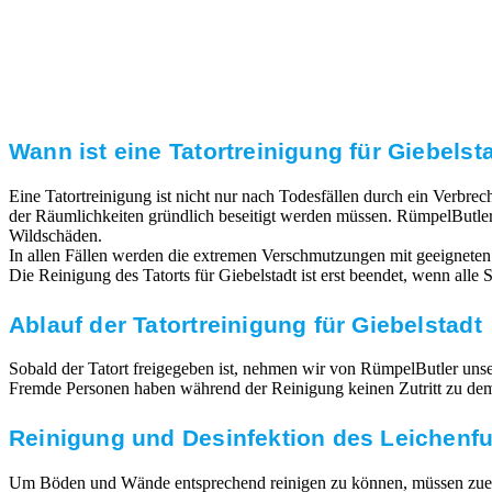
Transparente Preise
Unseren Service bieten wir zu fairen und transparenten
Preisen an. Gerne unterbreiten wir Ihnen ein
unverbindliches Angebot.
Wann ist eine Tatortreinigung für Giebelsta
Eine Tatortreinigung ist nicht nur nach Todesfällen durch ein Verbr
der Räumlichkeiten gründlich beseitigt werden müssen. RümpelButler
Wildschäden.
In allen Fällen werden die extremen Verschmutzungen mit geeigneten
Die Reinigung des Tatorts für Giebelstadt ist erst beendet, wenn all
Ablauf der Tatortreinigung für Giebelstadt
Sobald der Tatort freigegeben ist, nehmen wir von RümpelButler unsere
Fremde Personen haben während der Reinigung keinen Zutritt zu dem T
Reinigung und Desinfektion des Leichenf
Um Böden und Wände entsprechend reinigen zu können, müssen zuerst