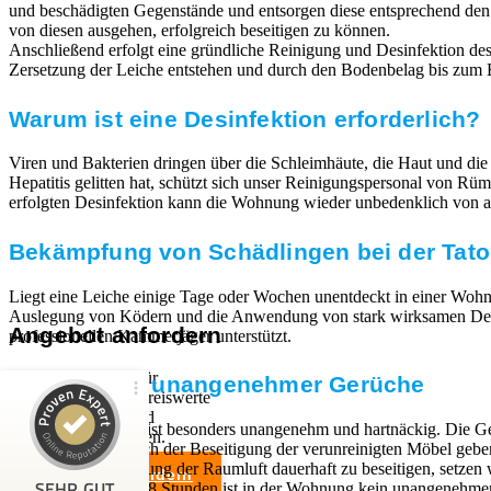
und beschädigten Gegenstände und entsorgen diese entsprechend de
von diesen ausgehen, erfolgreich beseitigen zu können.
Anschließend erfolgt eine gründliche Reinigung und Desinfektion des 
Zersetzung der Leiche entstehen und durch den Bodenbelag bis zum E
Warum ist eine Desinfektion erforderlich?
Viren und Bakterien dringen über die Schleimhäute, die Haut und die
Hepatitis gelitten hat, schützt sich unser Reinigungspersonal von 
erfolgten Desinfektion kann die Wohnung wieder unbedenklich von a
Bekämpfung von Schädlingen bei der Tator
Liegt eine Leiche einige Tage oder Wochen unentdeckt in einer Wohn
Auslegung von Ködern und die Anwendung von stark wirksamen Desinfe
Angebot anfordern
professionellen Kammerjäger unterstützt.
Wir sind Experten für
Beseitigung unangenehmer Gerüche
professionelle und preiswerte
Entrümpelungen und
Kundenbewertungen und Erfahrungen zu
Der Leichengeruch ist besonders unangenehm und hartnäckig. Die Ge
Haushaltsauflösungen.
RümpelButler
festsetzen. Auch nach der Beseitigung der verunreinigten Möbel geb
Um die Verunreinigung der Raumluft dauerhaft zu beseitigen, setzen
Angebot anfordern
SEHR GUT
neutralisiert. Nach 48 Stunden ist in der Wohnung kein unangeneh