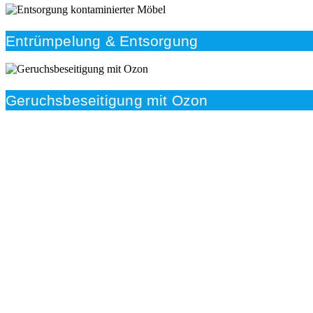
Entrümpelung & Entsorgung
Geruchsbeseitigung mit Ozon
Beratung
Das RümpelButler-Team nimmt sich die Zeit für eine
ausführliche und kompetente Beratung. Telefonisch
und/oder bei Ihnen vor Ort.
Kundenzufriedenheit
Zuverlässigkeit, Pünktlichkeit und Diskretion haben für
uns oberste Priorität. Gerne überzeugen wir Sie in
einem persönlichen Gespräch.