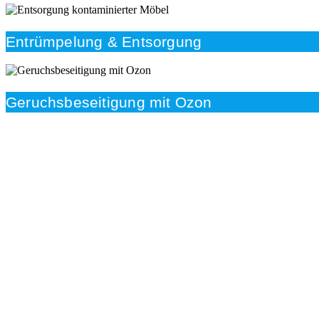
Entrümpelung & Entsorgung
Geruchsbeseitigung mit Ozon
Beratung
Das RümpelButler-Team nimmt sich die Zeit für eine
ausführliche und kompetente Beratung. Telefonisch
und/oder bei Ihnen vor Ort.
Kundenzufriedenheit
Zuverlässigkeit, Pünktlichkeit und Diskretion haben für
uns oberste Priorität. Gerne überzeugen wir Sie in
einem persönlichen Gespräch.