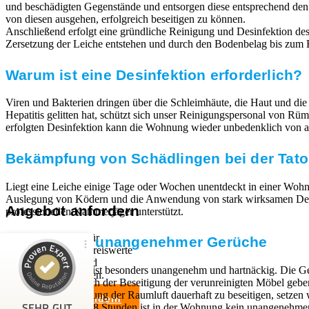
und beschädigten Gegenstände und entsorgen diese entsprechend de
von diesen ausgehen, erfolgreich beseitigen zu können.
Anschließend erfolgt eine gründliche Reinigung und Desinfektion des 
Zersetzung der Leiche entstehen und durch den Bodenbelag bis zum E
Warum ist eine Desinfektion erforderlich?
Viren und Bakterien dringen über die Schleimhäute, die Haut und die
Hepatitis gelitten hat, schützt sich unser Reinigungspersonal von 
erfolgten Desinfektion kann die Wohnung wieder unbedenklich von a
Bekämpfung von Schädlingen bei der Tator
Liegt eine Leiche einige Tage oder Wochen unentdeckt in einer Wohn
Auslegung von Ködern und die Anwendung von stark wirksamen Desinfe
Angebot anfordern
professionellen Kammerjäger unterstützt.
Wir sind Experten für
Beseitigung unangenehmer Gerüche
professionelle und preiswerte
Entrümpelungen und
Kundenbewertungen und Erfahrungen zu
Der Leichengeruch ist besonders unangenehm und hartnäckig. Die Ge
Haushaltsauflösungen.
RümpelButler
festsetzen. Auch nach der Beseitigung der verunreinigten Möbel geb
Um die Verunreinigung der Raumluft dauerhaft zu beseitigen, setze
Angebot anfordern
SEHR GUT
neutralisiert. Nach 48 Stunden ist in der Wohnung kein unangeneh