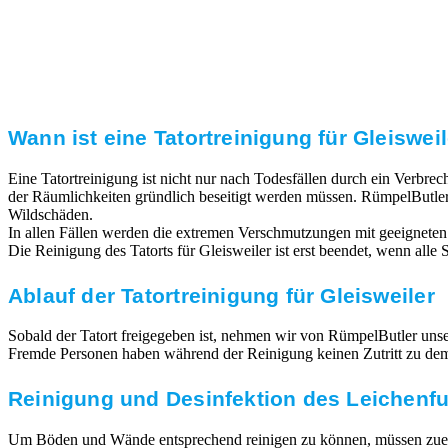
Transparente Preise
Unseren Service bieten wir zu fairen und transparenten
Preisen an. Gerne unterbreiten wir Ihnen ein
unverbindliches Angebot.
Wann ist eine Tatortreinigung für Gleisweil
Eine Tatortreinigung ist nicht nur nach Todesfällen durch ein Verbr
der Räumlichkeiten gründlich beseitigt werden müssen. RümpelButler
Wildschäden.
In allen Fällen werden die extremen Verschmutzungen mit geeigneten
Die Reinigung des Tatorts für Gleisweiler ist erst beendet, wenn all
Ablauf der Tatortreinigung für Gleisweiler
Sobald der Tatort freigegeben ist, nehmen wir von RümpelButler unsere
Fremde Personen haben während der Reinigung keinen Zutritt zu dem T
Reinigung und Desinfektion des Leichenf
Um Böden und Wände entsprechend reinigen zu können, müssen zuerst