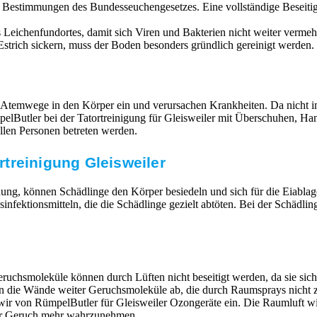
n Bestimmungen des Bundesseuchengesetzes. Eine vollständige Beseit
Leichenfundortes, damit sich Viren und Bakterien nicht weiter vermehr
strich sickern, muss der Boden besonders gründlich gereinigt werden. 
 Atemwege in den Körper ein und verursachen Krankheiten. Da nicht im
RümpelButler bei der Tatortreinigung für Gleisweiler mit Überschuhen
llen Personen betreten werden.
treinigung Gleisweiler
ung, können Schädlinge den Körper besiedeln und sich für die Eiabla
ktionsmitteln, die die Schädlinge gezielt abtöten. Bei der Schädlin
ruchsmoleküle können durch Lüften nicht beseitigt werden, da sie si
en die Wände weiter Geruchsmoleküle ab, die durch Raumsprays nicht z
n wir von RümpelButler für Gleisweiler Ozongeräte ein. Die Raumluft 
mer Geruch mehr wahrzunehmen.