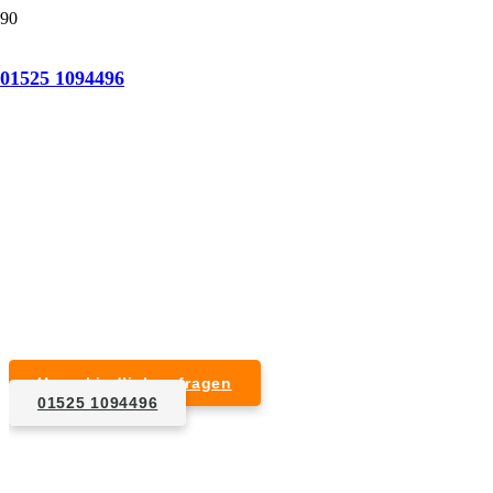
Tatortreinigung Glött
01525 1094496
Professionelle Reinigung nach natürlichem Tod,
Unfall, Mord oder Suizid.
Desinfektion & Reinigung
Entfernung von Blut- und Geweberesten
Schädlingsbekämpfung
Entrümpelung kontaminierter Gegenstände
Geruchsneutralisierung mit Ozon
Unverbindlich anfragen
01525 1094496
1. Anfrage