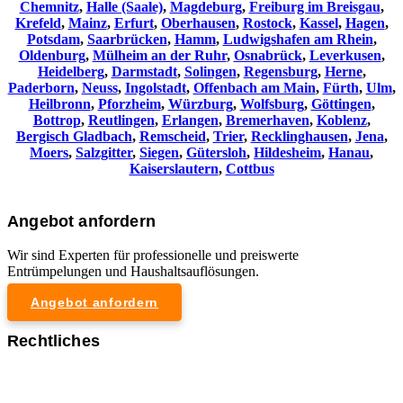
Chemnitz⁠
,
Halle (Saale)
,
Magdeburg
,
Freiburg im Breisgau
,
Krefeld
,
Mainz
,
Erfurt
,
Oberhausen
,
Rostock
,
Kassel
,
Hagen
,
Potsdam
,
Saarbrücken
,
Hamm
,
Ludwigshafen am Rhein
,
Oldenburg
,
Mülheim an der Ruhr
,
Osnabrück
,
Leverkusen
,
Heidelberg
,
Darmstadt
,
Solingen
,
Regensburg
,
Herne
,
Paderborn
,
Neuss
,
Ingolstadt
,
Offenbach am Main
,
Fürth
,
Ulm
,
Heilbronn
,
Pforzheim
,
Würzburg
,
Wolfsburg
,
Göttingen
,
Bottrop
,
Reutlingen
,
Erlangen
,
Bremerhaven
,
Koblenz
,
Bergisch Gladbach
,
Remscheid
,
Trier
,
Recklinghausen
,
Jena
,
Moers
,
Salzgitter
,
Siegen
,
Gütersloh
,
Hildesheim
,
Hanau
,
Kaiserslautern
,
Cottbus
Angebot anfordern
Wir sind Experten für professionelle und preiswerte
Entrümpelungen und Haushaltsauflösungen.
Angebot anfordern
Rechtliches
Impressum
Datenschutzerklärung