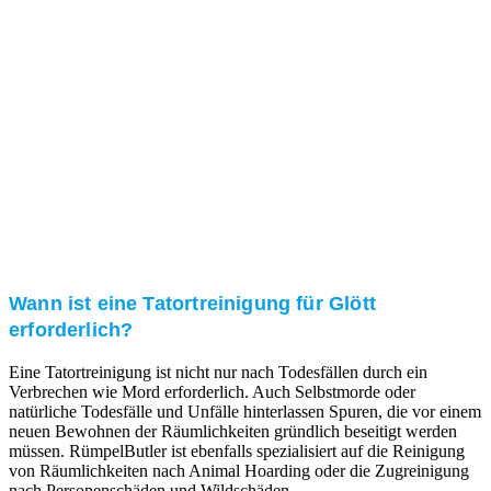
Kundenzufriedenheit
Zuverlässigkeit, Pünktlichkeit und Diskretion haben
für uns oberste Priorität. Gerne überzeugen wir Sie in
einem persönlichen Gespräch.
Transparente Preise
Unseren Service bieten wir zu fairen und transparenten
Preisen an. Gerne unterbreiten wir Ihnen ein
unverbindliches Angebot.
Wann ist eine Tatortreinigung für Glött
erforderlich?
Eine Tatortreinigung ist nicht nur nach Todesfällen durch ein
Verbrechen wie Mord erforderlich. Auch Selbstmorde oder
natürliche Todesfälle und Unfälle hinterlassen Spuren, die vor einem
neuen Bewohnen der Räumlichkeiten gründlich beseitigt werden
müssen. RümpelButler ist ebenfalls spezialisiert auf die Reinigung
von Räumlichkeiten nach Animal Hoarding oder die Zugreinigung
nach Personenschäden und Wildschäden.