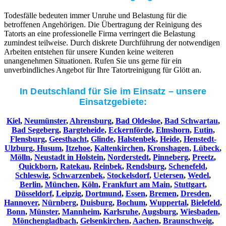
Todesfälle bedeuten immer Unruhe und Belastung für die
betroffenen Angehörigen. Die Übertragung der Reinigung des
Tatorts an eine professionelle Firma verringert die Belastung
zumindest teilweise. Durch diskrete Durchführung der notwendigen
Arbeiten entstehen für unsere Kunden keine weiteren
unangenehmen Situationen. Rufen Sie uns gerne für ein
unverbindliches Angebot für Ihre Tatortreinigung für Glött an.
In Deutschland für Sie im Einsatz – unsere
Einsatzgebiete:
Kiel
,
Neumünster
,
Ahrensburg
,
Bad Oldesloe
,
Bad Schwartau
,
Bad Segeberg
,
Bargteheide
,
Eckernförde
,
Elmshorn
,
Eutin
,
Flensburg
,
Geesthacht
,
Glinde
,
Halstenbek
,
Heide
,
Henstedt-
Ulzburg,
Husum
,
Itzehoe
,
Kaltenkirchen
,
Kronshagen
,
Lübeck
,
Mölln
,
Neustadt in Holstein
,
Norderstedt
,
Pinneberg
,
Preetz
,
Quickborn
,
Ratekau
,
Reinbek
,
Rendsburg
,
Schenefeld
,
Schleswig
,
Schwarzenbek
,
Stockelsdorf
,
Uetersen
,
Wedel
,
Berlin
,
München
,
Köln
,
Frankfurt am Main
,
Stuttgart
,
Düsseldorf
,
Leipzig
,
Dortmund
,
Essen
,
Bremen
,
Dresden
,
Hannover
,
Nürnberg
,
Duisburg
,
Bochum
,
Wuppertal
,
Bielefeld
,
Bonn
,
Münster
,
Mannheim
,
Karlsruhe
,
Augsburg
,
Wiesbaden
,
Mönchengladbach
,
Gelsenkirchen
,
Aachen
,
Braunschweig
,