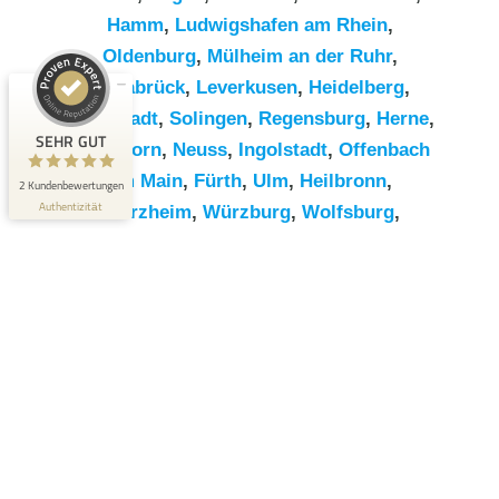
Hamm
,
Ludwigshafen am Rhein
,
Kundenbewertungen und Erfahrungen zu
Oldenburg
,
Mülheim an der Ruhr
,
RümpelButler
Osnabrück
,
Leverkusen
,
Heidelberg
,
SEHR GUT
2
Darmstadt
,
Solingen
,
Regensburg
,
Herne
,
Bewertungen von 1
SEHR GUT
Paderborn
,
Neuss
,
Ingolstadt
,
Offenbach
5,00 / 5,00
anderen Quelle
am Main
,
Fürth
,
Ulm
,
Heilbronn
,
2 Kundenbewertungen
Blick aufs ProvenExpert-Profil werfen
Authentizität
Pforzheim
,
Würzburg
,
Wolfsburg
,
Göttingen
,
Bottrop
,
Reutlingen
,
Erlangen
,
Bremerhaven
,
Koblenz
,
Bergisch
Gladbach
,
Remscheid
,
Trier
,
Recklinghausen
,
Jena
,
Moers
,
Salzgitter
,
Siegen
,
Gütersloh
,
Hildesheim
,
Hanau
,
Kaiserslautern
,
Cottbus