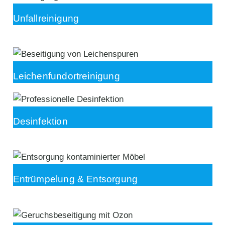
Unfallreinigung
Leichenfundortreinigung
Desinfektion
Entrümpelung & Entsorgung