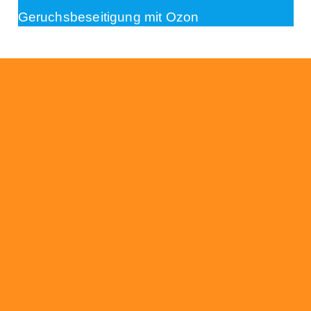
Geruchsbeseitigung mit Ozon
Beratung
Das RümpelButler-Team nimmt sich die Zeit
für eine ausführliche und kompetente
Beratung. Telefonisch und/oder bei Ihnen vor
Ort.