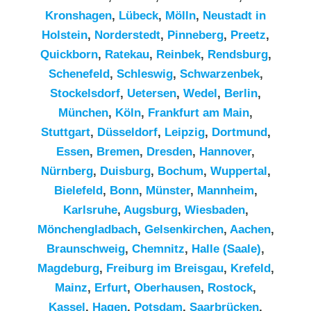
Kronshagen
,
Lübeck
,
Mölln
,
Neustadt in
Holstein
,
Norderstedt
,
Pinneberg
,
Preetz
,
Quickborn
,
Ratekau
,
Reinbek
,
Rendsburg
,
Schenefeld
,
Schleswig
,
Schwarzenbek
,
Stockelsdorf
,
Uetersen
,
Wedel
,
Berlin
,
München
,
Köln
,
Frankfurt am Main
,
Stuttgart
,
Düsseldorf
,
Leipzig
,
Dortmund
,
Essen
,
Bremen
,
Dresden
,
Hannover
,
Nürnberg
,
Duisburg
,
Bochum
,
Wuppertal
,
Bielefeld
,
Bonn
,
Münster
,
Mannheim
,
Karlsruhe
,
Augsburg
,
Wiesbaden
,
Mönchengladbach
,
Gelsenkirchen
,
Aachen
,
Braunschweig
,
Chemnitz⁠
,
Halle (Saale)
,
Magdeburg
,
Freiburg im Breisgau
,
Krefeld
,
Mainz
,
Erfurt
,
Oberhausen
,
Rostock
,
Kassel
,
Hagen
,
Potsdam
,
Saarbrücken
,