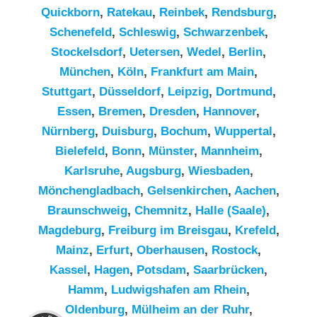
Quickborn
,
Ratekau
,
Reinbek
,
Rendsburg
,
Schenefeld
,
Schleswig
,
Schwarzenbek
,
Stockelsdorf
,
Uetersen
,
Wedel
,
Berlin
,
München
,
Köln
,
Frankfurt am Main
,
Stuttgart
,
Düsseldorf
,
Leipzig
,
Dortmund
,
Essen
,
Bremen
,
Dresden
,
Hannover
,
Nürnberg
,
Duisburg
,
Bochum
,
Wuppertal
,
Bielefeld
,
Bonn
,
Münster
,
Mannheim
,
Karlsruhe
,
Augsburg
,
Wiesbaden
,
Mönchengladbach
,
Gelsenkirchen
,
Aachen
,
Braunschweig
,
Chemnitz⁠
,
Halle (Saale)
,
Magdeburg
,
Freiburg im Breisgau
,
Krefeld
,
Mainz
,
Erfurt
,
Oberhausen
,
Rostock
,
Kassel
,
Hagen
,
Potsdam
,
Saarbrücken
,
Hamm
,
Ludwigshafen am Rhein
,
Kundenbewertungen und Erfahrungen zu
Oldenburg
,
Mülheim an der Ruhr
,
RümpelButler