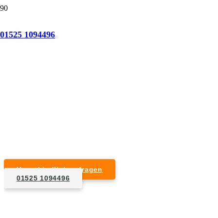
Tatortreinigung Gößweinstein
01525 1094496
Professionelle Reinigung nach natürlichem Tod,
Unfall, Mord oder Suizid.
Desinfektion & Reinigung
Entfernung von Blut- und Geweberesten
Schädlingsbekämpfung
Entrümpelung kontaminierter Gegenstände
Geruchsneutralisierung mit Ozon
Unverbindlich anfragen
01525 1094496
1. Anfrage