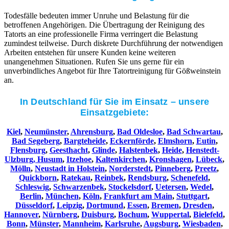
Todesfälle bedeuten immer Unruhe und Belastung für die
betroffenen Angehörigen. Die Übertragung der Reinigung des
Tatorts an eine professionelle Firma verringert die Belastung
zumindest teilweise. Durch diskrete Durchführung der notwendigen
Arbeiten entstehen für unsere Kunden keine weiteren
unangenehmen Situationen. Rufen Sie uns gerne für ein
unverbindliches Angebot für Ihre Tatortreinigung für Gößweinstein
an.
In Deutschland für Sie im Einsatz – unsere
Einsatzgebiete:
Kiel
,
Neumünster
,
Ahrensburg
,
Bad Oldesloe
,
Bad Schwartau
,
Bad Segeberg
,
Bargteheide
,
Eckernförde
,
Elmshorn
,
Eutin
,
Flensburg
,
Geesthacht
,
Glinde
,
Halstenbek
,
Heide
,
Henstedt-
Ulzburg,
Husum
,
Itzehoe
,
Kaltenkirchen
,
Kronshagen
,
Lübeck
,
Mölln
,
Neustadt in Holstein
,
Norderstedt
,
Pinneberg
,
Preetz
,
Quickborn
,
Ratekau
,
Reinbek
,
Rendsburg
,
Schenefeld
,
Schleswig
,
Schwarzenbek
,
Stockelsdorf
,
Uetersen
,
Wedel
,
Berlin
,
München
,
Köln
,
Frankfurt am Main
,
Stuttgart
,
Düsseldorf
,
Leipzig
,
Dortmund
,
Essen
,
Bremen
,
Dresden
,
Hannover
,
Nürnberg
,
Duisburg
,
Bochum
,
Wuppertal
,
Bielefeld
,
Bonn
,
Münster
,
Mannheim
,
Karlsruhe
,
Augsburg
,
Wiesbaden
,