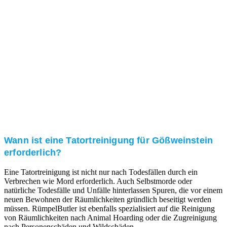
Kundenzufriedenheit
Zuverlässigkeit, Pünktlichkeit und Diskretion haben
für uns oberste Priorität. Gerne überzeugen wir Sie in
einem persönlichen Gespräch.
Transparente Preise
Unseren Service bieten wir zu fairen und transparenten
Preisen an. Gerne unterbreiten wir Ihnen ein
unverbindliches Angebot.
Wann ist eine Tatortreinigung für Gößweinstein
erforderlich?
Eine Tatortreinigung ist nicht nur nach Todesfällen durch ein
Verbrechen wie Mord erforderlich. Auch Selbstmorde oder
natürliche Todesfälle und Unfälle hinterlassen Spuren, die vor einem
neuen Bewohnen der Räumlichkeiten gründlich beseitigt werden
müssen. RümpelButler ist ebenfalls spezialisiert auf die Reinigung
von Räumlichkeiten nach Animal Hoarding oder die Zugreinigung
nach Personenschäden und Wildschäden.