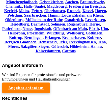
Mönchengladbach
,
Gelsenkirchen
,
Aachen
,
Braunschweig
,
Chemnitz⁠
,
Halle (Saale)
,
Magdeburg
,
Freiburg im Breisgau
,
Krefeld
,
Mainz
,
Erfurt
,
Oberhausen
,
Rostock
,
Kassel
,
Hagen
,
Potsdam
,
Saarbrücken
,
Hamm
,
Ludwigshafen am Rhein
,
Oldenburg
,
Mülheim an der Ruhr
,
Osnabrück
,
Leverkusen
,
Heidelberg
,
Darmstadt
,
Solingen
,
Regensburg
,
Herne
,
Paderborn
,
Neuss
,
Ingolstadt
,
Offenbach am Main
,
Fürth
,
Ulm
,
Heilbronn
,
Pforzheim
,
Würzburg
,
Wolfsburg
,
Göttingen
,
Bottrop
,
Reutlingen
,
Erlangen
,
Bremerhaven
,
Koblenz
,
Bergisch Gladbach
,
Remscheid
,
Trier
,
Recklinghausen
,
Jena
,
Moers
,
Salzgitter
,
Siegen
,
Gütersloh
,
Hildesheim
,
Hanau
,
Kaiserslautern
,
Cottbus
Angebot anfordern
Wir sind Experten für professionelle und preiswerte
Entrümpelungen und Haushaltsauflösungen.
Angebot anfordern
Rechtliches
Impressum