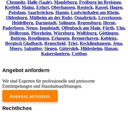
Chemnitz⁠
,
Halle (Saale)
,
Magdeburg
,
Freiburg im Breisgau
,
Krefeld
,
Mainz
,
Erfurt
,
Oberhausen
,
Rostock
,
Kassel
,
Hagen
,
Potsdam
,
Saarbrücken
,
Hamm
,
Ludwigshafen am Rhein
,
Oldenburg
,
Mülheim an der Ruhr
,
Osnabrück
,
Leverkusen
,
Heidelberg
,
Darmstadt
,
Solingen
,
Regensburg
,
Herne
,
Paderborn
,
Neuss
,
Ingolstadt
,
Offenbach am Main
,
Fürth
,
Ulm
,
Heilbronn
,
Pforzheim
,
Würzburg
,
Wolfsburg
,
Göttingen
,
Bottrop
,
Reutlingen
,
Erlangen
,
Bremerhaven
,
Koblenz
,
Bergisch Gladbach
,
Remscheid
,
Trier
,
Recklinghausen
,
Jena
,
Moers
,
Salzgitter
,
Siegen
,
Gütersloh
,
Hildesheim
,
Hanau
,
Kaiserslautern
,
Cottbus
Angebot anfordern
Wir sind Experten für professionelle und preiswerte
Entrümpelungen und Haushaltsauflösungen.
Angebot anfordern
Rechtliches
Impressum
Datenschutzerklärung