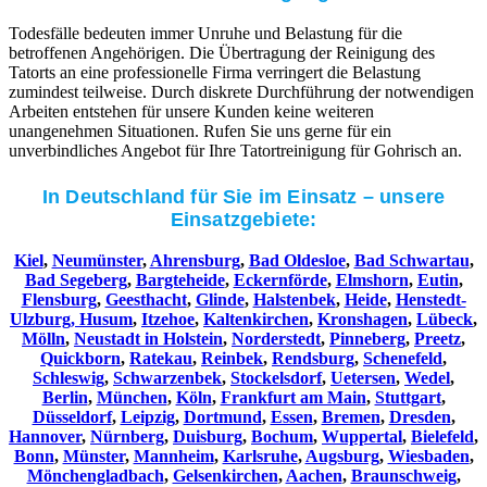
Todesfälle bedeuten immer Unruhe und Belastung für die
betroffenen Angehörigen. Die Übertragung der Reinigung des
Tatorts an eine professionelle Firma verringert die Belastung
zumindest teilweise. Durch diskrete Durchführung der notwendigen
Arbeiten entstehen für unsere Kunden keine weiteren
unangenehmen Situationen. Rufen Sie uns gerne für ein
unverbindliches Angebot für Ihre Tatortreinigung für Gohrisch an.
In Deutschland für Sie im Einsatz – unsere
Einsatzgebiete:
Kiel
,
Neumünster
,
Ahrensburg
,
Bad Oldesloe
,
Bad Schwartau
,
Bad Segeberg
,
Bargteheide
,
Eckernförde
,
Elmshorn
,
Eutin
,
Flensburg
,
Geesthacht
,
Glinde
,
Halstenbek
,
Heide
,
Henstedt-
Ulzburg,
Husum
,
Itzehoe
,
Kaltenkirchen
,
Kronshagen
,
Lübeck
,
Mölln
,
Neustadt in Holstein
,
Norderstedt
,
Pinneberg
,
Preetz
,
Quickborn
,
Ratekau
,
Reinbek
,
Rendsburg
,
Schenefeld
,
Schleswig
,
Schwarzenbek
,
Stockelsdorf
,
Uetersen
,
Wedel
,
Berlin
,
München
,
Köln
,
Frankfurt am Main
,
Stuttgart
,
Düsseldorf
,
Leipzig
,
Dortmund
,
Essen
,
Bremen
,
Dresden
,
Hannover
,
Nürnberg
,
Duisburg
,
Bochum
,
Wuppertal
,
Bielefeld
,
Bonn
,
Münster
,
Mannheim
,
Karlsruhe
,
Augsburg
,
Wiesbaden
,
Mönchengladbach
,
Gelsenkirchen
,
Aachen
,
Braunschweig
,