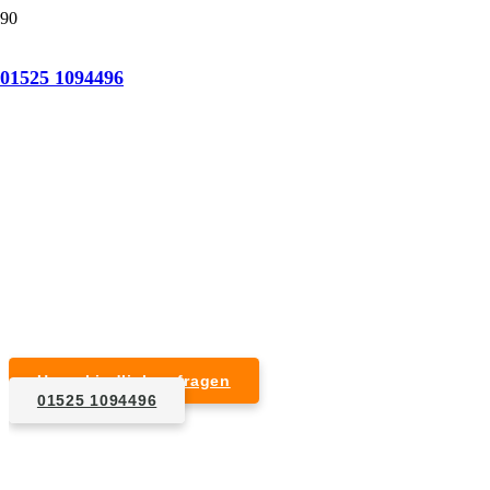
Tatortreinigung Gohrisch
01525 1094496
Professionelle Reinigung nach natürlichem Tod,
Unfall, Mord oder Suizid.
Desinfektion & Reinigung
Entfernung von Blut- und Geweberesten
Schädlingsbekämpfung
Entrümpelung kontaminierter Gegenstände
Geruchsneutralisierung mit Ozon
Unverbindlich anfragen
01525 1094496
1. Anfrage