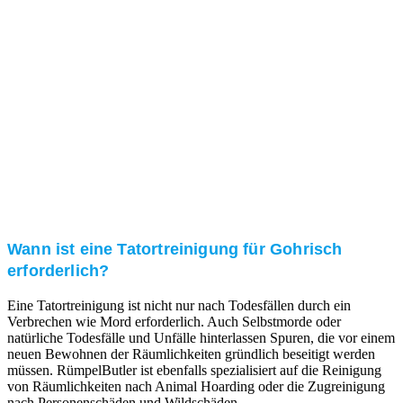
Kundenzufriedenheit
Zuverlässigkeit, Pünktlichkeit und Diskretion haben
für uns oberste Priorität. Gerne überzeugen wir Sie in
einem persönlichen Gespräch.
Transparente Preise
Unseren Service bieten wir zu fairen und transparenten
Preisen an. Gerne unterbreiten wir Ihnen ein
unverbindliches Angebot.
Wann ist eine Tatortreinigung für Gohrisch
erforderlich?
Eine Tatortreinigung ist nicht nur nach Todesfällen durch ein
Verbrechen wie Mord erforderlich. Auch Selbstmorde oder
natürliche Todesfälle und Unfälle hinterlassen Spuren, die vor einem
neuen Bewohnen der Räumlichkeiten gründlich beseitigt werden
müssen. RümpelButler ist ebenfalls spezialisiert auf die Reinigung
von Räumlichkeiten nach Animal Hoarding oder die Zugreinigung
nach Personenschäden und Wildschäden.