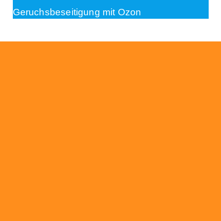
Geruchsbeseitigung mit Ozon
Beratung
Das RümpelButler-Team nimmt sich die Zeit
für eine ausführliche und kompetente
Beratung. Telefonisch und/oder bei Ihnen vor
Ort.