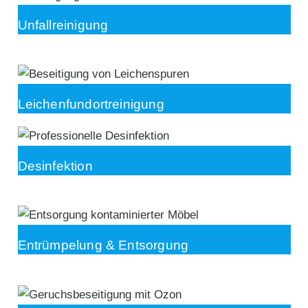
Unfallreinigung
Leichenfundortreinigung
Desinfektion
Entrümpelung & Entsorgung