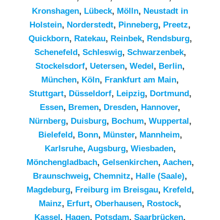
Kronshagen
,
Lübeck
,
Mölln
,
Neustadt in
Holstein
,
Norderstedt
,
Pinneberg
,
Preetz
,
Quickborn
,
Ratekau
,
Reinbek
,
Rendsburg
,
Schenefeld
,
Schleswig
,
Schwarzenbek
,
Stockelsdorf
,
Uetersen
,
Wedel
,
Berlin
,
München
,
Köln
,
Frankfurt am Main
,
Stuttgart
,
Düsseldorf
,
Leipzig
,
Dortmund
,
Essen
,
Bremen
,
Dresden
,
Hannover
,
Nürnberg
,
Duisburg
,
Bochum
,
Wuppertal
,
Bielefeld
,
Bonn
,
Münster
,
Mannheim
,
Karlsruhe
,
Augsburg
,
Wiesbaden
,
Mönchengladbach
,
Gelsenkirchen
,
Aachen
,
Braunschweig
,
Chemnitz⁠
,
Halle (Saale)
,
Magdeburg
,
Freiburg im Breisgau
,
Krefeld
,
Mainz
,
Erfurt
,
Oberhausen
,
Rostock
,
Kassel
,
Hagen
,
Potsdam
,
Saarbrücken
,