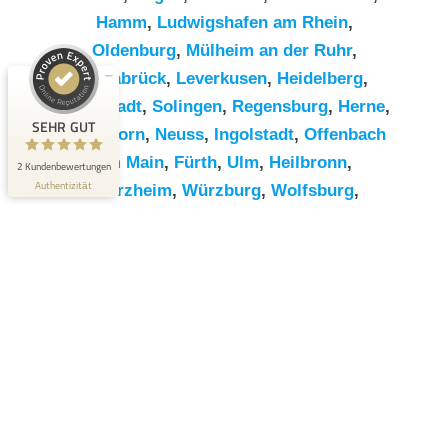
Hamm
,
Ludwigshafen am Rhein
,
Kundenbewertungen und Erfahrungen zu
Oldenburg
,
Mülheim an der Ruhr
,
RümpelButler
Osnabrück
,
Leverkusen
,
Heidelberg
,
SEHR GUT
2
Darmstadt
,
Solingen
,
Regensburg
,
Herne
,
Bewertungen von 1
SEHR GUT
Paderborn
,
Neuss
,
Ingolstadt
,
Offenbach
5,00 / 5,00
anderen Quelle
am Main
,
Fürth
,
Ulm
,
Heilbronn
,
2 Kundenbewertungen
Blick aufs ProvenExpert-Profil werfen
Authentizität
Pforzheim
,
Würzburg
,
Wolfsburg
,
Göttingen
,
Bottrop
,
Reutlingen
,
Erlangen
,
Bremerhaven
,
Koblenz
,
Bergisch
Gladbach
,
Remscheid
,
Trier
,
Recklinghausen
,
Jena
,
Moers
,
Salzgitter
,
Siegen
,
Gütersloh
,
Hildesheim
,
Hanau
,
Kaiserslautern
,
Cottbus