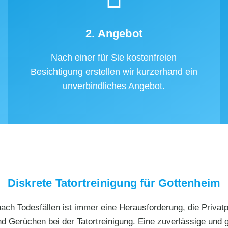
2. Angebot
Nach einer für Sie kostenfreien
Besichtigung erstellen wir kurzerhand ein
unverbindliches Angebot.
Diskrete Tatortreinigung für Gottenheim
ch Todesfällen ist immer eine Herausforderung, die Privatpe
nd Gerüchen bei der Tatortreinigung. Eine zuverlässige und 