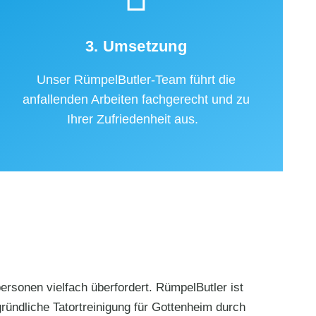
3. Umsetzung
Unser RümpelButler-Team führt die
anfallenden Arbeiten fachgerecht und zu
Ihrer Zufriedenheit aus.
rsonen vielfach überfordert. RümpelButler ist
gründliche Tatortreinigung für Gottenheim durch