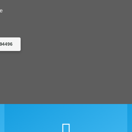
de
094496