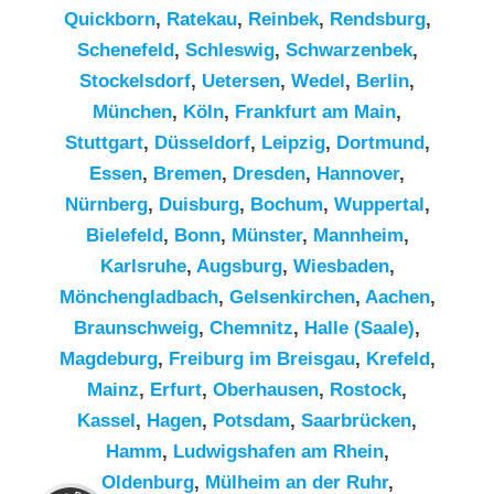
Quickborn
,
Ratekau
,
Reinbek
,
Rendsburg
,
Schenefeld
,
Schleswig
,
Schwarzenbek
,
Stockelsdorf
,
Uetersen
,
Wedel
,
Berlin
,
München
,
Köln
,
Frankfurt am Main
,
Stuttgart
,
Düsseldorf
,
Leipzig
,
Dortmund
,
Essen
,
Bremen
,
Dresden
,
Hannover
,
Nürnberg
,
Duisburg
,
Bochum
,
Wuppertal
,
Bielefeld
,
Bonn
,
Münster
,
Mannheim
,
Karlsruhe
,
Augsburg
,
Wiesbaden
,
Mönchengladbach
,
Gelsenkirchen
,
Aachen
,
Braunschweig
,
Chemnitz⁠
,
Halle (Saale)
,
Magdeburg
,
Freiburg im Breisgau
,
Krefeld
,
Mainz
,
Erfurt
,
Oberhausen
,
Rostock
,
Kassel
,
Hagen
,
Potsdam
,
Saarbrücken
,
Hamm
,
Ludwigshafen am Rhein
,
Kundenbewertungen und Erfahrungen zu
Oldenburg
,
Mülheim an der Ruhr
,
RümpelButler