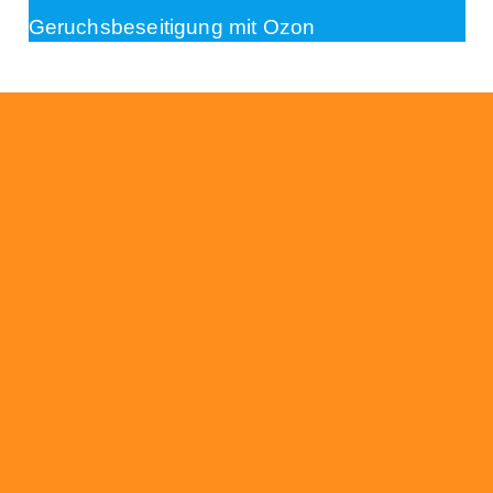
Geruchsbeseitigung mit Ozon
Beratung
Das RümpelButler-Team nimmt sich die Zeit
für eine ausführliche und kompetente
Beratung. Telefonisch und/oder bei Ihnen vor
Ort.