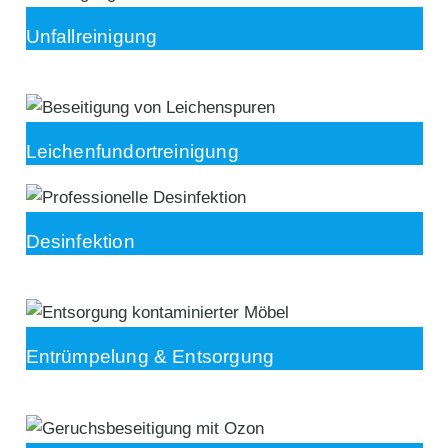
Unfallreinigung
Leichenfundortreinigung
Desinfektion
Entrümpelung & Entsorgung