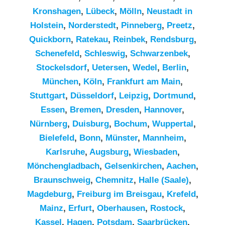
Kronshagen
,
Lübeck
,
Mölln
,
Neustadt in
Holstein
,
Norderstedt
,
Pinneberg
,
Preetz
,
Quickborn
,
Ratekau
,
Reinbek
,
Rendsburg
,
Schenefeld
,
Schleswig
,
Schwarzenbek
,
Stockelsdorf
,
Uetersen
,
Wedel
,
Berlin
,
München
,
Köln
,
Frankfurt am Main
,
Stuttgart
,
Düsseldorf
,
Leipzig
,
Dortmund
,
Essen
,
Bremen
,
Dresden
,
Hannover
,
Nürnberg
,
Duisburg
,
Bochum
,
Wuppertal
,
Bielefeld
,
Bonn
,
Münster
,
Mannheim
,
Karlsruhe
,
Augsburg
,
Wiesbaden
,
Mönchengladbach
,
Gelsenkirchen
,
Aachen
,
Braunschweig
,
Chemnitz⁠
,
Halle (Saale)
,
Magdeburg
,
Freiburg im Breisgau
,
Krefeld
,
Mainz
,
Erfurt
,
Oberhausen
,
Rostock
,
Kassel
,
Hagen
,
Potsdam
,
Saarbrücken
,