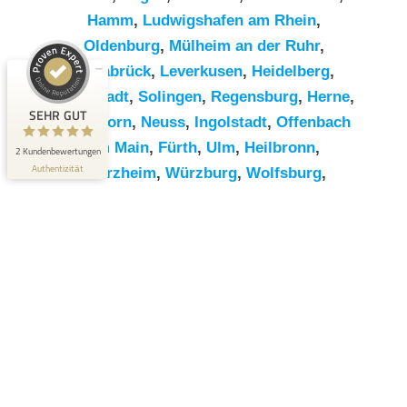
Hamm
,
Ludwigshafen am Rhein
,
Kundenbewertungen und Erfahrungen zu
Oldenburg
,
Mülheim an der Ruhr
,
RümpelButler
Osnabrück
,
Leverkusen
,
Heidelberg
,
SEHR GUT
2
Darmstadt
,
Solingen
,
Regensburg
,
Herne
,
Bewertungen von 1
SEHR GUT
Paderborn
,
Neuss
,
Ingolstadt
,
Offenbach
5,00 / 5,00
anderen Quelle
am Main
,
Fürth
,
Ulm
,
Heilbronn
,
2 Kundenbewertungen
Blick aufs ProvenExpert-Profil werfen
Authentizität
Pforzheim
,
Würzburg
,
Wolfsburg
,
Göttingen
,
Bottrop
,
Reutlingen
,
Erlangen
,
Bremerhaven
,
Koblenz
,
Bergisch
Gladbach
,
Remscheid
,
Trier
,
Recklinghausen
,
Jena
,
Moers
,
Salzgitter
,
Siegen
,
Gütersloh
,
Hildesheim
,
Hanau
,
Kaiserslautern
,
Cottbus