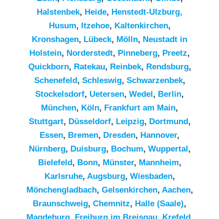
Halstenbek
,
Heide
,
Henstedt-Ulzburg,
Husum
,
Itzehoe
,
Kaltenkirchen
,
Kronshagen
,
Lübeck
,
Mölln
,
Neustadt in
Holstein
,
Norderstedt
,
Pinneberg
,
Preetz
,
Quickborn
,
Ratekau
,
Reinbek
,
Rendsburg
,
Schenefeld
,
Schleswig
,
Schwarzenbek
,
Stockelsdorf
,
Uetersen
,
Wedel
,
Berlin
,
München
,
Köln
,
Frankfurt am Main
,
Stuttgart
,
Düsseldorf
,
Leipzig
,
Dortmund
,
Essen
,
Bremen
,
Dresden
,
Hannover
,
Nürnberg
,
Duisburg
,
Bochum
,
Wuppertal
,
Bielefeld
,
Bonn
,
Münster
,
Mannheim
,
Karlsruhe
,
Augsburg
,
Wiesbaden
,
Mönchengladbach
,
Gelsenkirchen
,
Aachen
,
Braunschweig
,
Chemnitz⁠
,
Halle (Saale)
,
Magdeburg
,
Freiburg im Breisgau
,
Krefeld
,