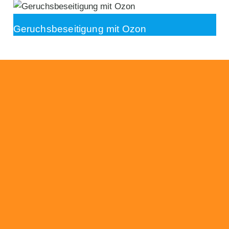
Geruchsbeseitigung mit Ozon
Beratung
Das RümpelButler-Team nimmt sich die Zeit
für eine ausführliche und kompetente
Beratung. Telefonisch und/oder bei Ihnen vor
Ort.