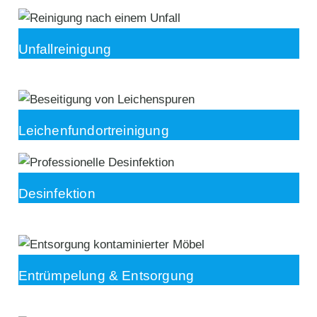
Unfallreinigung
Leichenfundortreinigung
Desinfektion
Entrümpelung & Entsorgung