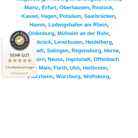
Mainz
,
Erfurt
,
Oberhausen
,
Rostock
,
Kassel
,
Hagen
,
Potsdam
,
Saarbrücken
,
Hamm
,
Ludwigshafen am Rhein
,
Kundenbewertungen und Erfahrungen zu
RümpelButler
Oldenburg
,
Mülheim an der Ruhr
,
Osnabrück
,
Leverkusen
,
Heidelberg
,
SEHR GUT
2
Darmstadt
,
Solingen
,
Regensburg
,
Herne
,
Bewertungen von 1
SEHR GUT
5,00 / 5,00
anderen Quelle
Paderborn
,
Neuss
,
Ingolstadt
,
Offenbach
2 Kundenbewertungen
am Main
,
Fürth
,
Ulm
,
Heilbronn
,
Blick aufs ProvenExpert-Profil werfen
Authentizität
Pforzheim
,
Würzburg
,
Wolfsburg
,
Göttingen
,
Bottrop
,
Reutlingen
,
Erlangen
,
Bremerhaven
,
Koblenz
,
Bergisch
Gladbach
,
Remscheid
,
Trier
,
Recklinghausen
,
Jena
,
Moers
,
Salzgitter
,
Siegen
,
Gütersloh
,
Hildesheim
,
Hanau
,
Kaiserslautern
,
Cottbus