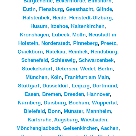
Bargteheide
,
Eckernförde
,
Elmshorn
,
Eutin
,
Flensburg
,
Geesthacht
,
Glinde
,
Halstenbek
,
Heide
,
Henstedt-Ulzburg,
Husum
,
Itzehoe
,
Kaltenkirchen
,
Kronshagen
,
Lübeck
,
Mölln
,
Neustadt in
Holstein
,
Norderstedt
,
Pinneberg
,
Preetz
,
Quickborn
,
Ratekau
,
Reinbek
,
Rendsburg
,
Schenefeld
,
Schleswig
,
Schwarzenbek
,
Stockelsdorf
,
Uetersen
,
Wedel
,
Berlin
,
München
,
Köln
,
Frankfurt am Main
,
Stuttgart
,
Düsseldorf
,
Leipzig
,
Dortmund
,
Essen
,
Bremen
,
Dresden
,
Hannover
,
Nürnberg
,
Duisburg
,
Bochum
,
Wuppertal
,
Bielefeld
,
Bonn
,
Münster
,
Mannheim
,
Karlsruhe
,
Augsburg
,
Wiesbaden
,
Mönchengladbach
,
Gelsenkirchen
,
Aachen
,