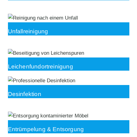
Unfallreinigung
Leichenfundortreinigung
Desinfektion
Entrümpelung & Entsorgung