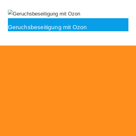
Geruchsbeseitigung mit Ozon
Beratung
Das RümpelButler-Team nimmt sich die Zeit
für eine ausführliche und kompetente
Beratung. Telefonisch und/oder bei Ihnen vor