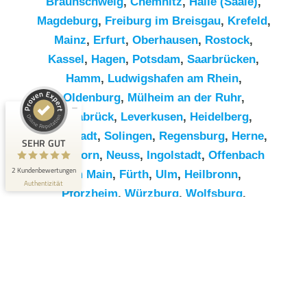
Braunschweig
,
Chemnitz⁠
,
Halle (Saale)
,
Magdeburg
,
Freiburg im Breisgau
,
Krefeld
,
Mainz
,
Erfurt
,
Oberhausen
,
Rostock
,
Kassel
,
Hagen
,
Potsdam
,
Saarbrücken
,
Hamm
,
Ludwigshafen am Rhein
,
Kundenbewertungen und Erfahrungen zu
RümpelButler
Oldenburg
,
Mülheim an der Ruhr
,
Osnabrück
,
Leverkusen
,
Heidelberg
,
SEHR GUT
2
Darmstadt
,
Solingen
,
Regensburg
,
Herne
,
Bewertungen von 1
SEHR GUT
5,00 / 5,00
anderen Quelle
Paderborn
,
Neuss
,
Ingolstadt
,
Offenbach
2 Kundenbewertungen
am Main
,
Fürth
,
Ulm
,
Heilbronn
,
Blick aufs ProvenExpert-Profil werfen
Authentizität
Pforzheim
,
Würzburg
,
Wolfsburg
,
Göttingen
,
Bottrop
,
Reutlingen
,
Erlangen
,
Bremerhaven
,
Koblenz
,
Bergisch
Gladbach
,
Remscheid
,
Trier
,
Recklinghausen
,
Jena
,
Moers
,
Salzgitter
,
Siegen
,
Gütersloh
,
Hildesheim
,
Hanau
,