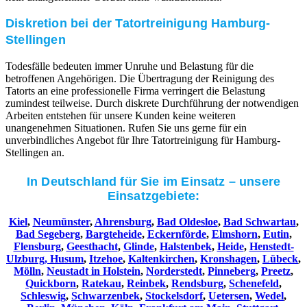
Diskretion bei der Tatortreinigung Hamburg-
Stellingen
Todesfälle bedeuten immer Unruhe und Belastung für die
betroffenen Angehörigen. Die Übertragung der Reinigung des
Tatorts an eine professionelle Firma verringert die Belastung
zumindest teilweise. Durch diskrete Durchführung der notwendigen
Arbeiten entstehen für unsere Kunden keine weiteren
unangenehmen Situationen. Rufen Sie uns gerne für ein
unverbindliches Angebot für Ihre Tatortreinigung für Hamburg-
Stellingen an.
In Deutschland für Sie im Einsatz – unsere
Einsatzgebiete:
Kiel
,
Neumünster
,
Ahrensburg
,
Bad Oldesloe
,
Bad Schwartau
,
Bad Segeberg
,
Bargteheide
,
Eckernförde
,
Elmshorn
,
Eutin
,
Flensburg
,
Geesthacht
,
Glinde
,
Halstenbek
,
Heide
,
Henstedt-
Ulzburg,
Husum
,
Itzehoe
,
Kaltenkirchen
,
Kronshagen
,
Lübeck
,
Mölln
,
Neustadt in Holstein
,
Norderstedt
,
Pinneberg
,
Preetz
,
Quickborn
,
Ratekau
,
Reinbek
,
Rendsburg
,
Schenefeld
,
Schleswig
,
Schwarzenbek
,
Stockelsdorf
,
Uetersen
,
Wedel
,