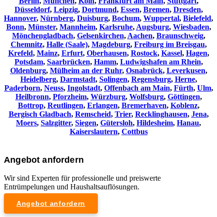
Berlin
,
München
,
Köln
,
Frankfurt am Main
,
Stuttgart
,
Düsseldorf
,
Leipzig
,
Dortmund
,
Essen
,
Bremen
,
Dresden
,
Hannover
,
Nürnberg
,
Duisburg
,
Bochum
,
Wuppertal
,
Bielefeld
,
Bonn
,
Münster
,
Mannheim
,
Karlsruhe
,
Augsburg
,
Wiesbaden
,
Mönchengladbach
,
Gelsenkirchen
,
Aachen
,
Braunschweig
,
Chemnitz⁠
,
Halle (Saale)
,
Magdeburg
,
Freiburg im Breisgau
,
Krefeld
,
Mainz
,
Erfurt
,
Oberhausen
,
Rostock
,
Kassel
,
Hagen
,
Potsdam
,
Saarbrücken
,
Hamm
,
Ludwigshafen am Rhein
,
Oldenburg
,
Mülheim an der Ruhr
,
Osnabrück
,
Leverkusen
,
Heidelberg
,
Darmstadt
,
Solingen
,
Regensburg
,
Herne
,
Paderborn
,
Neuss
,
Ingolstadt
,
Offenbach am Main
,
Fürth
,
Ulm
,
Heilbronn
,
Pforzheim
,
Würzburg
,
Wolfsburg
,
Göttingen
,
Bottrop
,
Reutlingen
,
Erlangen
,
Bremerhaven
,
Koblenz
,
Bergisch Gladbach
,
Remscheid
,
Trier
,
Recklinghausen
,
Jena
,
Moers
,
Salzgitter
,
Siegen
,
Gütersloh
,
Hildesheim
,
Hanau
,
Kaiserslautern
,
Cottbus
Angebot anfordern
Wir sind Experten für professionelle und preiswerte
Entrümpelungen und Haushaltsauflösungen.
Angebot anfordern