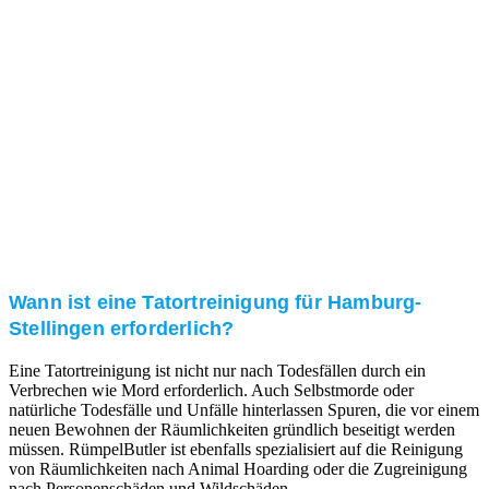
Kundenzufriedenheit
Zuverlässigkeit, Pünktlichkeit und Diskretion haben
für uns oberste Priorität. Gerne überzeugen wir Sie in
einem persönlichen Gespräch.
Transparente Preise
Unseren Service bieten wir zu fairen und transparenten
Preisen an. Gerne unterbreiten wir Ihnen ein
unverbindliches Angebot.
Wann ist eine Tatortreinigung für Hamburg-
Stellingen erforderlich?
Eine Tatortreinigung ist nicht nur nach Todesfällen durch ein
Verbrechen wie Mord erforderlich. Auch Selbstmorde oder
natürliche Todesfälle und Unfälle hinterlassen Spuren, die vor einem
neuen Bewohnen der Räumlichkeiten gründlich beseitigt werden
müssen. RümpelButler ist ebenfalls spezialisiert auf die Reinigung
von Räumlichkeiten nach Animal Hoarding oder die Zugreinigung
nach Personenschäden und Wildschäden.