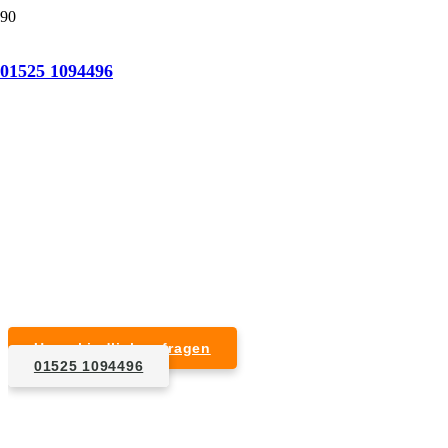
Tatortreinigung Hamburg-Stellingen
01525 1094496
Professionelle Reinigung nach natürlichem Tod,
Unfall, Mord oder Suizid.
Desinfektion & Reinigung
Entfernung von Blut- und Geweberesten
Schädlingsbekämpfung
Entrümpelung kontaminierter Gegenstände
Geruchsneutralisierung mit Ozon
Unverbindlich anfragen
01525 1094496
1. Anfrage