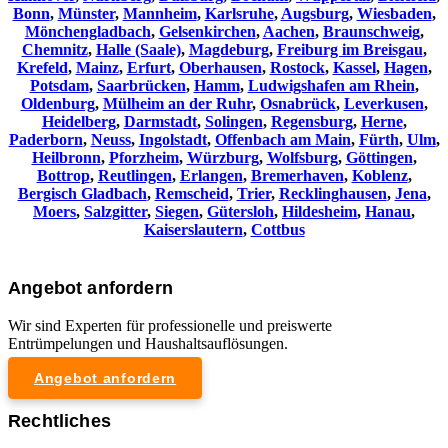
Bonn
,
Münster
,
Mannheim
,
Karlsruhe
,
Augsburg
,
Wiesbaden
,
Mönchengladbach
,
Gelsenkirchen
,
Aachen
,
Braunschweig
,
Chemnitz⁠
,
Halle (Saale)
,
Magdeburg
,
Freiburg im Breisgau
,
Krefeld
,
Mainz
,
Erfurt
,
Oberhausen
,
Rostock
,
Kassel
,
Hagen
,
Potsdam
,
Saarbrücken
,
Hamm
,
Ludwigshafen am Rhein
,
Oldenburg
,
Mülheim an der Ruhr
,
Osnabrück
,
Leverkusen
,
Heidelberg
,
Darmstadt
,
Solingen
,
Regensburg
,
Herne
,
Paderborn
,
Neuss
,
Ingolstadt
,
Offenbach am Main
,
Fürth
,
Ulm
,
Heilbronn
,
Pforzheim
,
Würzburg
,
Wolfsburg
,
Göttingen
,
Bottrop
,
Reutlingen
,
Erlangen
,
Bremerhaven
,
Koblenz
,
Bergisch Gladbach
,
Remscheid
,
Trier
,
Recklinghausen
,
Jena
,
Moers
,
Salzgitter
,
Siegen
,
Gütersloh
,
Hildesheim
,
Hanau
,
Kaiserslautern
,
Cottbus
Angebot anfordern
Wir sind Experten für professionelle und preiswerte
Entrümpelungen und Haushaltsauflösungen.
Angebot anfordern
Rechtliches