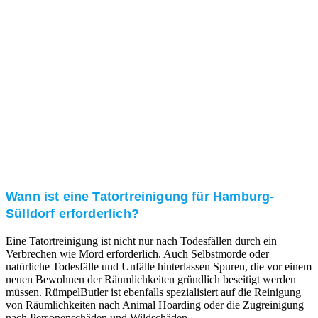
Kundenzufriedenheit
Zuverlässigkeit, Pünktlichkeit und Diskretion haben
für uns oberste Priorität. Gerne überzeugen wir Sie in
einem persönlichen Gespräch.
Transparente Preise
Unseren Service bieten wir zu fairen und transparenten
Preisen an. Gerne unterbreiten wir Ihnen ein
unverbindliches Angebot.
Wann ist eine Tatortreinigung für Hamburg-
Sülldorf erforderlich?
Eine Tatortreinigung ist nicht nur nach Todesfällen durch ein
Verbrechen wie Mord erforderlich. Auch Selbstmorde oder
natürliche Todesfälle und Unfälle hinterlassen Spuren, die vor einem
neuen Bewohnen der Räumlichkeiten gründlich beseitigt werden
müssen. RümpelButler ist ebenfalls spezialisiert auf die Reinigung
von Räumlichkeiten nach Animal Hoarding oder die Zugreinigung
nach Personenschäden und Wildschäden.