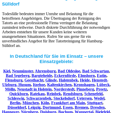
Sülldorf
Todesfälle bedeuten immer Unruhe und Belastung für die
betroffenen Angehörigen. Die Übertragung der Reinigung des
Tatorts an eine professionelle Firma verringert die Belastung
zumindest teilweise. Durch diskrete Durchführung der notwendigen
Arbeiten entstehen für unsere Kunden keine weiteren
unangenehmen Situationen. Rufen Sie uns gerne für ein
unverbindliches Angebot für Ihre Tatortreinigung für Hamburg-
Sülldorf an.
In Deutschland für Sie im Einsatz – unsere
Einsatzgebiete:
Kiel
,
Neumünster
,
Ahrensburg
,
Bad Oldesloe
,
Bad Schwartau
,
Bad Segeberg
,
Bargteheide
,
Eckernförde
,
Elmshorn
,
Eutin
,
Flensburg
,
Geesthacht
,
Glinde
,
Halstenbek
,
Heide
,
Henstedt-
Ulzburg,
Husum
,
Itzehoe
,
Kaltenkirchen
,
Kronshagen
,
Lübeck
,
Mölln
,
Neustadt in Holstein
,
Norderstedt
,
Pinneberg
,
Preetz
,
Quickborn
,
Ratekau
,
Reinbek
,
Rendsburg
,
Schenefeld
,
Schleswig
,
Schwarzenbek
,
Stockelsdorf
,
Uetersen
,
Wedel
,
Berlin
,
München
,
Köln
,
Frankfurt am Main
,
Stuttgart
,
Düsseldorf
,
Leipzig
,
Dortmund
,
Essen
,
Bremen
,
Dresden
,
Hannover
,
Nürnberg
,
Duisburg
,
Bochum
,
Wuppertal
,
Bielefeld
,