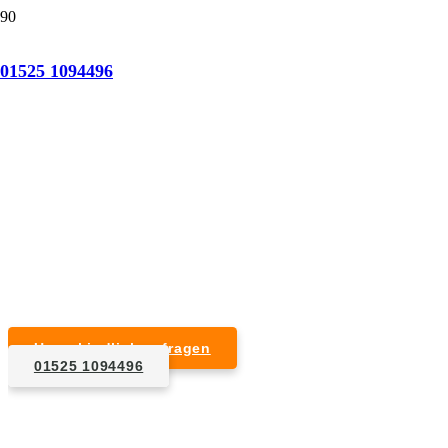
Tatortreinigung Hamburg-Sülldorf
01525 1094496
Professionelle Reinigung nach natürlichem Tod,
Unfall, Mord oder Suizid.
Desinfektion & Reinigung
Entfernung von Blut- und Geweberesten
Schädlingsbekämpfung
Entrümpelung kontaminierter Gegenstände
Geruchsneutralisierung mit Ozon
Unverbindlich anfragen
01525 1094496
1. Anfrage