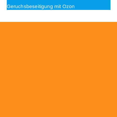
Geruchsbeseitigung mit Ozon
Beratung
Das RümpelButler-Team nimmt sich die Zeit
für eine ausführliche und kompetente
Beratung. Telefonisch und/oder bei Ihnen vor
Ort.