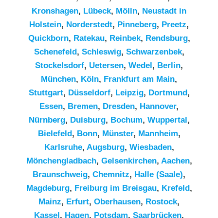
Kronshagen
,
Lübeck
,
Mölln
,
Neustadt in
Holstein
,
Norderstedt
,
Pinneberg
,
Preetz
,
Quickborn
,
Ratekau
,
Reinbek
,
Rendsburg
,
Schenefeld
,
Schleswig
,
Schwarzenbek
,
Stockelsdorf
,
Uetersen
,
Wedel
,
Berlin
,
München
,
Köln
,
Frankfurt am Main
,
Stuttgart
,
Düsseldorf
,
Leipzig
,
Dortmund
,
Essen
,
Bremen
,
Dresden
,
Hannover
,
Nürnberg
,
Duisburg
,
Bochum
,
Wuppertal
,
Bielefeld
,
Bonn
,
Münster
,
Mannheim
,
Karlsruhe
,
Augsburg
,
Wiesbaden
,
Mönchengladbach
,
Gelsenkirchen
,
Aachen
,
Braunschweig
,
Chemnitz⁠
,
Halle (Saale)
,
Magdeburg
,
Freiburg im Breisgau
,
Krefeld
,
Mainz
,
Erfurt
,
Oberhausen
,
Rostock
,
Kassel
,
Hagen
,
Potsdam
,
Saarbrücken
,