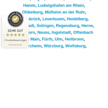
Hamm
,
Ludwigshafen am Rhein
,
Kundenbewertungen und Erfahrungen zu
Oldenburg
,
Mülheim an der Ruhr
,
RümpelButler
Osnabrück
,
Leverkusen
,
Heidelberg
,
SEHR GUT
2
Darmstadt
,
Solingen
,
Regensburg
,
Herne
,
Bewertungen von 1
SEHR GUT
Paderborn
,
Neuss
,
Ingolstadt
,
Offenbach
5,00 / 5,00
anderen Quelle
am Main
,
Fürth
,
Ulm
,
Heilbronn
,
2 Kundenbewertungen
Blick aufs ProvenExpert-Profil werfen
Authentizität
Pforzheim
,
Würzburg
,
Wolfsburg
,
Göttingen
,
Bottrop
,
Reutlingen
,
Erlangen
,
Bremerhaven
,
Koblenz
,
Bergisch
Gladbach
,
Remscheid
,
Trier
,
Recklinghausen
,
Jena
,
Moers
,
Salzgitter
,
Siegen
,
Gütersloh
,
Hildesheim
,
Hanau
,
Kaiserslautern
,
Cottbus