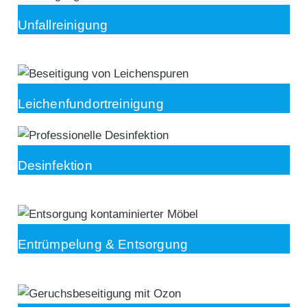
Unfallreinigung
Leichenfundortreinigung
Desinfektion
Entrümpelung & Entsorgung