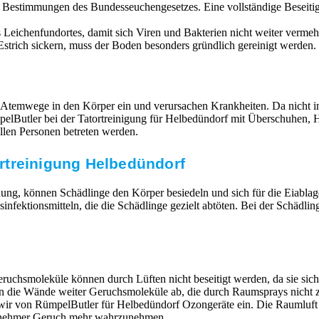
n Bestimmungen des Bundesseuchengesetzes. Eine vollständige Beseit
Leichenfundortes, damit sich Viren und Bakterien nicht weiter vermehr
strich sickern, muss der Boden besonders gründlich gereinigt werden. 
 Atemwege in den Körper ein und verursachen Krankheiten. Da nicht im
RümpelButler bei der Tatortreinigung für Helbedündorf mit Überschuh
llen Personen betreten werden.
rtreinigung Helbedündorf
ung, können Schädlinge den Körper besiedeln und sich für die Eiabla
ktionsmitteln, die die Schädlinge gezielt abtöten. Bei der Schädlin
ruchsmoleküle können durch Lüften nicht beseitigt werden, da sie si
en die Wände weiter Geruchsmoleküle ab, die durch Raumsprays nicht z
n wir von RümpelButler für Helbedündorf Ozongeräte ein. Die Raumluf
ngenehmer Geruch mehr wahrzunehmen.