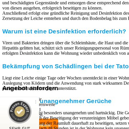
und beschädigten Gegenstände und entsorgen diese entsprechend de
von diesen ausgehen, erfolgreich beseitigen zu können.
Anschließend erfolgt eine gründliche Reinigung und Desinfektion des 
Zersetzung der Leiche entstehen und durch den Bodenbelag bis zum E
Warum ist eine Desinfektion erforderlich?
Viren und Bakterien dringen über die Schleimhäute, die Haut und die
Hepatitis gelitten hat, schützt sich unser Reinigungspersonal von 
erfolgten Desinfektion kann die Wohnung wieder unbedenklich von a
Bekämpfung von Schädlingen bei der Tato
Liegt eine Leiche einige Tage oder Wochen unentdeckt in einer Wohn
Auslegung von Ködern und die Anwendung von stark wirksamen Desinfe
Angebot anfordern
professionellen Kammerjäger unterstützt.
Wir sind Experten für
Beseitigung unangenehmer Gerüche
professionelle und preiswerte
Entrümpelungen und
Kundenbewertungen und Erfahrungen zu
Der Leichengeruch ist besonders unangenehm und hartnäckig. Die Ge
Haushaltsauflösungen.
RümpelButler
festsetzen. Auch nach der Beseitigung der verunreinigten Möbel geb
Um die Verunreinigung der Raumluft dauerhaft zu beseitigen, setze
Angebot anfordern
SEHR GUT
Ozon neutralisiert. Nach 48 Stunden ist in der Wohnung kein una