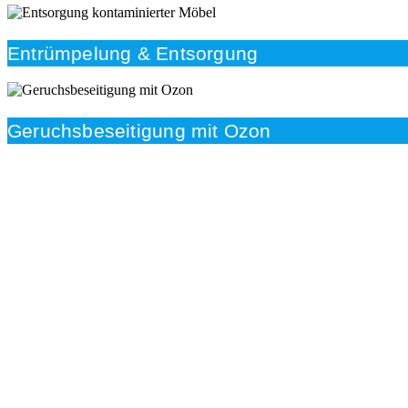
Entrümpelung & Entsorgung
Geruchsbeseitigung mit Ozon
Beratung
Das RümpelButler-Team nimmt sich die Zeit für eine
ausführliche und kompetente Beratung. Telefonisch
und/oder bei Ihnen vor Ort.
Kundenzufriedenheit
Zuverlässigkeit, Pünktlichkeit und Diskretion haben für
uns oberste Priorität. Gerne überzeugen wir Sie in
einem persönlichen Gespräch.