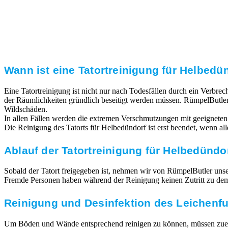
Transparente Preise
Unseren Service bieten wir zu fairen und transparenten
Preisen an. Gerne unterbreiten wir Ihnen ein
unverbindliches Angebot.
Wann ist eine Tatortreinigung für Helbedün
Eine Tatortreinigung ist nicht nur nach Todesfällen durch ein Verbr
der Räumlichkeiten gründlich beseitigt werden müssen. RümpelButler
Wildschäden.
In allen Fällen werden die extremen Verschmutzungen mit geeigneten
Die Reinigung des Tatorts für Helbedündorf ist erst beendet, wenn a
Ablauf der Tatortreinigung für Helbedündo
Sobald der Tatort freigegeben ist, nehmen wir von RümpelButler unsere
Fremde Personen haben während der Reinigung keinen Zutritt zu dem T
Reinigung und Desinfektion des Leichenf
Um Böden und Wände entsprechend reinigen zu können, müssen zuerst