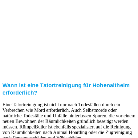
Kundenzufriedenheit
Zuverlässigkeit, Pünktlichkeit und Diskretion haben
für uns oberste Priorität. Gerne überzeugen wir Sie in
einem persönlichen Gespräch.
Transparente Preise
Unseren Service bieten wir zu fairen und transparenten
Preisen an. Gerne unterbreiten wir Ihnen ein
unverbindliches Angebot.
Wann ist eine Tatortreinigung für Hohenaltheim
erforderlich?
Eine Tatortreinigung ist nicht nur nach Todesfällen durch ein
Verbrechen wie Mord erforderlich. Auch Selbstmorde oder
natürliche Todesfälle und Unfälle hinterlassen Spuren, die vor einem
neuen Bewohnen der Räumlichkeiten gründlich beseitigt werden
müssen. RümpelButler ist ebenfalls spezialisiert auf die Reinigung
von Räumlichkeiten nach Animal Hoarding oder die Zugreinigung
nach Personenschäden und Wildschäden.