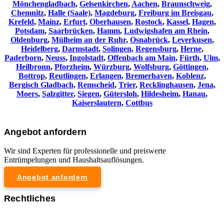
Mönchengladbach
,
Gelsenkirchen
,
Aachen
,
Braunschweig
,
Chemnitz⁠
,
Halle (Saale)
,
Magdeburg
,
Freiburg im Breisgau
,
Krefeld
,
Mainz
,
Erfurt
,
Oberhausen
,
Rostock
,
Kassel
,
Hagen
,
Potsdam
,
Saarbrücken
,
Hamm
,
Ludwigshafen am Rhein
,
Oldenburg
,
Mülheim an der Ruhr
,
Osnabrück
,
Leverkusen
,
Heidelberg
,
Darmstadt
,
Solingen
,
Regensburg
,
Herne
,
Paderborn
,
Neuss
,
Ingolstadt
,
Offenbach am Main
,
Fürth
,
Ulm
,
Heilbronn
,
Pforzheim
,
Würzburg
,
Wolfsburg
,
Göttingen
,
Bottrop
,
Reutlingen
,
Erlangen
,
Bremerhaven
,
Koblenz
,
Bergisch Gladbach
,
Remscheid
,
Trier
,
Recklinghausen
,
Jena
,
Moers
,
Salzgitter
,
Siegen
,
Gütersloh
,
Hildesheim
,
Hanau
,
Kaiserslautern
,
Cottbus
Angebot anfordern
Wir sind Experten für professionelle und preiswerte
Entrümpelungen und Haushaltsauflösungen.
Angebot anfordern
Rechtliches
Impressum