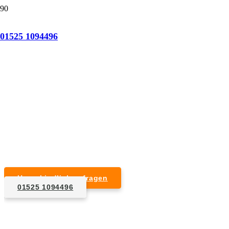
Tatortreinigung Hohenaltheim
01525 1094496
Professionelle Reinigung nach natürlichem Tod,
Unfall, Mord oder Suizid.
Desinfektion & Reinigung
Entfernung von Blut- und Geweberesten
Schädlingsbekämpfung
Entrümpelung kontaminierter Gegenstände
Geruchsneutralisierung mit Ozon
Unverbindlich anfragen
01525 1094496
1. Anfrage