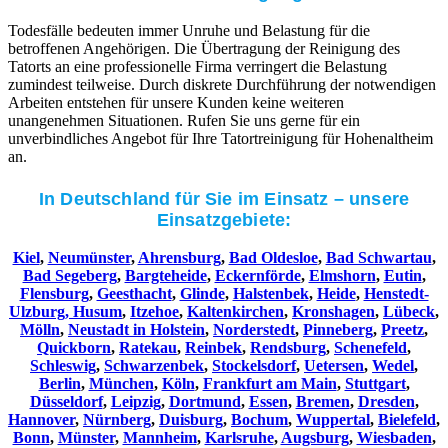
Todesfälle bedeuten immer Unruhe und Belastung für die
betroffenen Angehörigen. Die Übertragung der Reinigung des
Tatorts an eine professionelle Firma verringert die Belastung
zumindest teilweise. Durch diskrete Durchführung der notwendigen
Arbeiten entstehen für unsere Kunden keine weiteren
unangenehmen Situationen. Rufen Sie uns gerne für ein
unverbindliches Angebot für Ihre Tatortreinigung für Hohenaltheim
an.
In Deutschland für Sie im Einsatz – unsere
Einsatzgebiete:
Kiel
,
Neumünster
,
Ahrensburg
,
Bad Oldesloe
,
Bad Schwartau
,
Bad Segeberg
,
Bargteheide
,
Eckernförde
,
Elmshorn
,
Eutin
,
Flensburg
,
Geesthacht
,
Glinde
,
Halstenbek
,
Heide
,
Henstedt-
Ulzburg,
Husum
,
Itzehoe
,
Kaltenkirchen
,
Kronshagen
,
Lübeck
,
Mölln
,
Neustadt in Holstein
,
Norderstedt
,
Pinneberg
,
Preetz
,
Quickborn
,
Ratekau
,
Reinbek
,
Rendsburg
,
Schenefeld
,
Schleswig
,
Schwarzenbek
,
Stockelsdorf
,
Uetersen
,
Wedel
,
Berlin
,
München
,
Köln
,
Frankfurt am Main
,
Stuttgart
,
Düsseldorf
,
Leipzig
,
Dortmund
,
Essen
,
Bremen
,
Dresden
,
Hannover
,
Nürnberg
,
Duisburg
,
Bochum
,
Wuppertal
,
Bielefeld
,
Bonn
,
Münster
,
Mannheim
,
Karlsruhe
,
Augsburg
,
Wiesbaden
,