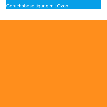
Geruchsbeseitigung mit Ozon
Beratung
Das RümpelButler-Team nimmt sich die Zeit
für eine ausführliche und kompetente
Beratung. Telefonisch und/oder bei Ihnen vor
Ort.