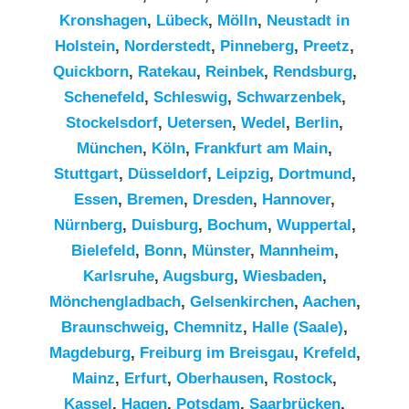
Kronshagen
,
Lübeck
,
Mölln
,
Neustadt in
Holstein
,
Norderstedt
,
Pinneberg
,
Preetz
,
Quickborn
,
Ratekau
,
Reinbek
,
Rendsburg
,
Schenefeld
,
Schleswig
,
Schwarzenbek
,
Stockelsdorf
,
Uetersen
,
Wedel
,
Berlin
,
München
,
Köln
,
Frankfurt am Main
,
Stuttgart
,
Düsseldorf
,
Leipzig
,
Dortmund
,
Essen
,
Bremen
,
Dresden
,
Hannover
,
Nürnberg
,
Duisburg
,
Bochum
,
Wuppertal
,
Bielefeld
,
Bonn
,
Münster
,
Mannheim
,
Karlsruhe
,
Augsburg
,
Wiesbaden
,
Mönchengladbach
,
Gelsenkirchen
,
Aachen
,
Braunschweig
,
Chemnitz⁠
,
Halle (Saale)
,
Magdeburg
,
Freiburg im Breisgau
,
Krefeld
,
Mainz
,
Erfurt
,
Oberhausen
,
Rostock
,
Kassel
,
Hagen
,
Potsdam
,
Saarbrücken
,