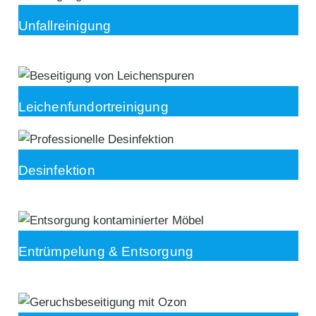
Unfallreinigung
Leichenfundortreinigung
Desinfektion
Entrümpelung & Entsorgung