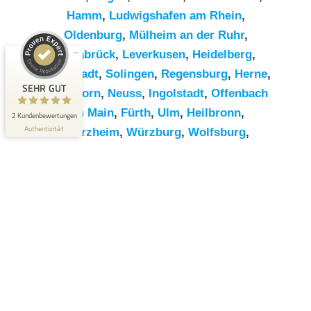
Hamm
,
Ludwigshafen am Rhein
,
Kundenbewertungen und Erfahrungen zu
Oldenburg
,
Mülheim an der Ruhr
,
RümpelButler
Osnabrück
,
Leverkusen
,
Heidelberg
,
SEHR GUT
2
Darmstadt
,
Solingen
,
Regensburg
,
Herne
,
Bewertungen von 1
SEHR GUT
Paderborn
,
Neuss
,
Ingolstadt
,
Offenbach
5,00 / 5,00
anderen Quelle
am Main
,
Fürth
,
Ulm
,
Heilbronn
,
2 Kundenbewertungen
Blick aufs ProvenExpert-Profil werfen
Authentizität
Pforzheim
,
Würzburg
,
Wolfsburg
,
Göttingen
,
Bottrop
,
Reutlingen
,
Erlangen
,
Bremerhaven
,
Koblenz
,
Bergisch
Gladbach
,
Remscheid
,
Trier
,
Recklinghausen
,
Jena
,
Moers
,
Salzgitter
,
Siegen
,
Gütersloh
,
Hildesheim
,
Hanau
,
Kaiserslautern
,
Cottbus