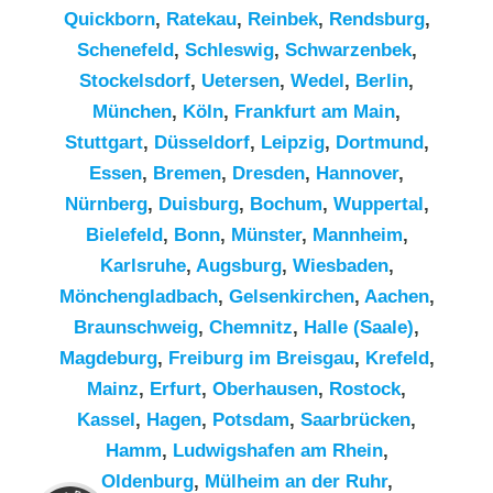
Quickborn
,
Ratekau
,
Reinbek
,
Rendsburg
,
Schenefeld
,
Schleswig
,
Schwarzenbek
,
Stockelsdorf
,
Uetersen
,
Wedel
,
Berlin
,
München
,
Köln
,
Frankfurt am Main
,
Stuttgart
,
Düsseldorf
,
Leipzig
,
Dortmund
,
Essen
,
Bremen
,
Dresden
,
Hannover
,
Nürnberg
,
Duisburg
,
Bochum
,
Wuppertal
,
Bielefeld
,
Bonn
,
Münster
,
Mannheim
,
Karlsruhe
,
Augsburg
,
Wiesbaden
,
Mönchengladbach
,
Gelsenkirchen
,
Aachen
,
Braunschweig
,
Chemnitz⁠
,
Halle (Saale)
,
Magdeburg
,
Freiburg im Breisgau
,
Krefeld
,
Mainz
,
Erfurt
,
Oberhausen
,
Rostock
,
Kassel
,
Hagen
,
Potsdam
,
Saarbrücken
,
Hamm
,
Ludwigshafen am Rhein
,
Kundenbewertungen und Erfahrungen zu
Oldenburg
,
Mülheim an der Ruhr
,
RümpelButler