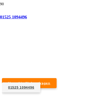
Tatortreinigung Meiningen
01525 1094496
Professionelle Reinigung nach natürlichem Tod,
Unfall, Mord oder Suizid.
Desinfektion & Reinigung
Entfernung von Blut- und Geweberesten
Schädlingsbekämpfung
Entrümpelung kontaminierter Gegenstände
Geruchsneutralisierung mit Ozon
Unverbindlich anfragen
01525 1094496
1. Anfrage