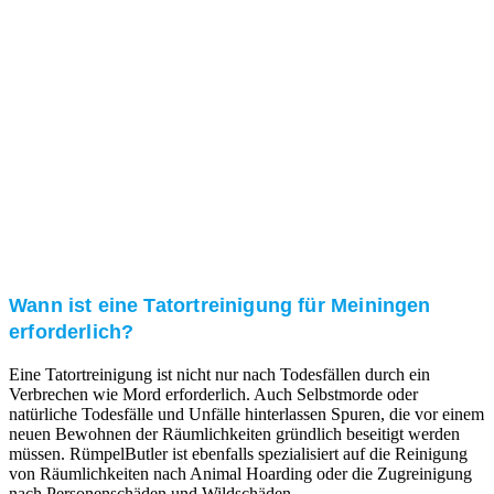
Kundenzufriedenheit
Zuverlässigkeit, Pünktlichkeit und Diskretion haben
für uns oberste Priorität. Gerne überzeugen wir Sie in
einem persönlichen Gespräch.
Transparente Preise
Unseren Service bieten wir zu fairen und transparenten
Preisen an. Gerne unterbreiten wir Ihnen ein
unverbindliches Angebot.
Wann ist eine Tatortreinigung für Meiningen
erforderlich?
Eine Tatortreinigung ist nicht nur nach Todesfällen durch ein
Verbrechen wie Mord erforderlich. Auch Selbstmorde oder
natürliche Todesfälle und Unfälle hinterlassen Spuren, die vor einem
neuen Bewohnen der Räumlichkeiten gründlich beseitigt werden
müssen. RümpelButler ist ebenfalls spezialisiert auf die Reinigung
von Räumlichkeiten nach Animal Hoarding oder die Zugreinigung
nach Personenschäden und Wildschäden.