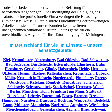
Todesfälle bedeuten immer Unruhe und Belastung für die
betroffenen Angehörigen. Die Übertragung der Reinigung des
Tatorts an eine professionelle Firma verringert die Belastung
zumindest teilweise. Durch diskrete Durchführung der notwendigen
Arbeiten entstehen für unsere Kunden keine weiteren
unangenehmen Situationen. Rufen Sie uns gerne für ein
unverbindliches Angebot für Ihre Tatortreinigung für Meiningen an.
In Deutschland für Sie im Einsatz – unsere
Einsatzgebiete:
Kiel
,
Neumünster
,
Ahrensburg
,
Bad Oldesloe
,
Bad Schwartau
,
Bad Segeberg
,
Bargteheide
,
Eckernförde
,
Elmshorn
,
Eutin
,
Flensburg
,
Geesthacht
,
Glinde
,
Halstenbek
,
Heide
,
Henstedt-
Ulzburg,
Husum
,
Itzehoe
,
Kaltenkirchen
,
Kronshagen
,
Lübeck
,
Mölln
,
Neustadt in Holstein
,
Norderstedt
,
Pinneberg
,
Preetz
,
Quickborn
,
Ratekau
,
Reinbek
,
Rendsburg
,
Schenefeld
,
Schleswig
,
Schwarzenbek
,
Stockelsdorf
,
Uetersen
,
Wedel
,
Berlin
,
München
,
Köln
,
Frankfurt am Main
,
Stuttgart
,
Düsseldorf
,
Leipzig
,
Dortmund
,
Essen
,
Bremen
,
Dresden
,
Hannover
,
Nürnberg
,
Duisburg
,
Bochum
,
Wuppertal
,
Bielefeld
,
Bonn
,
Münster
,
Mannheim
,
Karlsruhe
,
Augsburg
,
Wiesbaden
,
Mönchengladbach
,
Gelsenkirchen
,
Aachen
,
Braunschweig
,