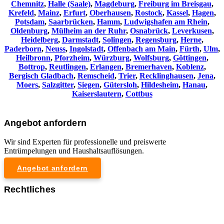
Chemnitz⁠
,
Halle (Saale)
,
Magdeburg
,
Freiburg im Breisgau
,
Krefeld
,
Mainz
,
Erfurt
,
Oberhausen
,
Rostock
,
Kassel
,
Hagen
,
Potsdam
,
Saarbrücken
,
Hamm
,
Ludwigshafen am Rhein
,
Oldenburg
,
Mülheim an der Ruhr
,
Osnabrück
,
Leverkusen
,
Heidelberg
,
Darmstadt
,
Solingen
,
Regensburg
,
Herne
,
Paderborn
,
Neuss
,
Ingolstadt
,
Offenbach am Main
,
Fürth
,
Ulm
,
Heilbronn
,
Pforzheim
,
Würzburg
,
Wolfsburg
,
Göttingen
,
Bottrop
,
Reutlingen
,
Erlangen
,
Bremerhaven
,
Koblenz
,
Bergisch Gladbach
,
Remscheid
,
Trier
,
Recklinghausen
,
Jena
,
Moers
,
Salzgitter
,
Siegen
,
Gütersloh
,
Hildesheim
,
Hanau
,
Kaiserslautern
,
Cottbus
Angebot anfordern
Wir sind Experten für professionelle und preiswerte
Entrümpelungen und Haushaltsauflösungen.
Angebot anfordern
Rechtliches
Impressum
Datenschutzerklärung