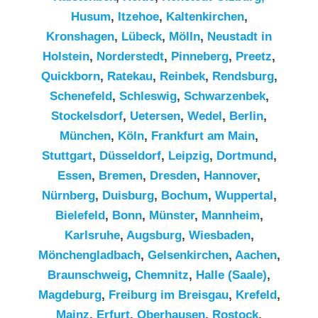
Husum
,
Itzehoe
,
Kaltenkirchen
,
Kronshagen
,
Lübeck
,
Mölln
,
Neustadt in
Holstein
,
Norderstedt
,
Pinneberg
,
Preetz
,
Quickborn
,
Ratekau
,
Reinbek
,
Rendsburg
,
Schenefeld
,
Schleswig
,
Schwarzenbek
,
Stockelsdorf
,
Uetersen
,
Wedel
,
Berlin
,
München
,
Köln
,
Frankfurt am Main
,
Stuttgart
,
Düsseldorf
,
Leipzig
,
Dortmund
,
Essen
,
Bremen
,
Dresden
,
Hannover
,
Nürnberg
,
Duisburg
,
Bochum
,
Wuppertal
,
Bielefeld
,
Bonn
,
Münster
,
Mannheim
,
Karlsruhe
,
Augsburg
,
Wiesbaden
,
Mönchengladbach
,
Gelsenkirchen
,
Aachen
,
Braunschweig
,
Chemnitz⁠
,
Halle (Saale)
,
Magdeburg
,
Freiburg im Breisgau
,
Krefeld
,
Mainz
,
Erfurt
,
Oberhausen
,
Rostock
,