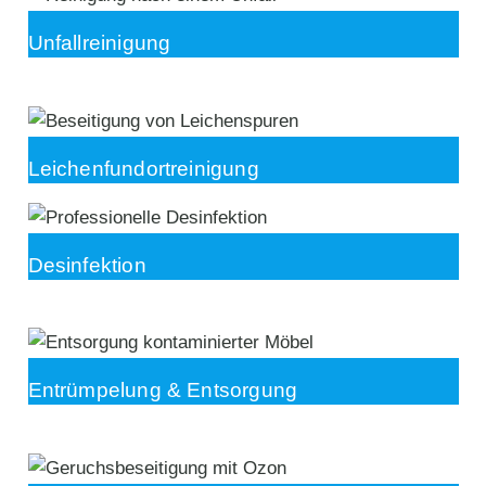
Unfallreinigung
Leichenfundortreinigung
Desinfektion
Entrümpelung & Entsorgung