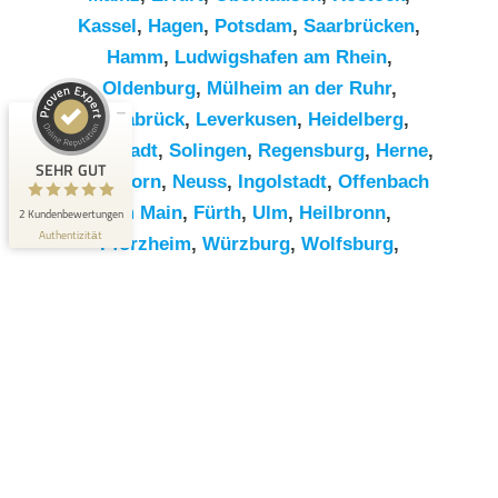
Kassel
,
Hagen
,
Potsdam
,
Saarbrücken
,
Hamm
,
Ludwigshafen am Rhein
,
Kundenbewertungen und Erfahrungen zu
RümpelButler
Oldenburg
,
Mülheim an der Ruhr
,
Osnabrück
,
Leverkusen
,
Heidelberg
,
SEHR GUT
2
Darmstadt
,
Solingen
,
Regensburg
,
Herne
,
Bewertungen von 1
SEHR GUT
Paderborn
,
Neuss
,
Ingolstadt
,
Offenbach
5,00 / 5,00
anderen Quelle
am Main
,
Fürth
,
Ulm
,
Heilbronn
,
2 Kundenbewertungen
Blick aufs ProvenExpert-Profil werfen
Authentizität
Pforzheim
,
Würzburg
,
Wolfsburg
,
Göttingen
,
Bottrop
,
Reutlingen
,
Erlangen
,
Bremerhaven
,
Koblenz
,
Bergisch
Gladbach
,
Remscheid
,
Trier
,
Recklinghausen
,
Jena
,
Moers
,
Salzgitter
,
Siegen
,
Gütersloh
,
Hildesheim
,
Hanau
,
Kaiserslautern
,
Cottbus