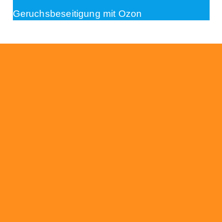
Geruchsbeseitigung mit Ozon
Beratung
Das RümpelButler-Team nimmt sich die Zeit
für eine ausführliche und kompetente
Beratung. Telefonisch und/oder bei Ihnen vor
Ort.